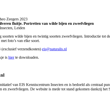
heo Zeegers 2023
ilveren fluitje. Portretten van wilde bijen en zweefvliegen
nsecten, Leiden
ig soorten wilde bijen en twintig soorten zweefvliegen. Introductie tot 
 met foto’s van elke soort.
8 (exclusief verzendkosten)
eis@naturalis.nl
kje is
hier
te downloaden.
.nl
 initiatief van EIS Kenniscentrum Insecten en is bedoeld als centraal pu
en en zweefvliegen. De website is mede tot stand gekomen dankzij het 