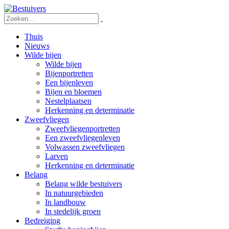
Thuis
Nieuws
Wilde bijen
Wilde bijen
Bijenportretten
Een bijenleven
Bijen en bloemen
Nestelplaatsen
Herkenning en determinatie
Zweefvliegen
Zweefvliegenportretten
Een zweefvliegenleven
Volwassen zweefvliegen
Larven
Herkenning en determinatie
Belang
Belang wilde bestuivers
In natuurgebieden
In landbouw
In stedelijk groen
Bedreiging