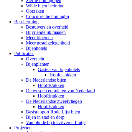
Sterfte honingbijen
Wilde bijen bedreigd
Oorzaken
Concurrentie honingbij
Bescherming
Bestuivers en overheid
Bijvriendelijk maaien
Meer bloemen
Meer nestelgelegenheid
Bijenhotels
Publicaties
Overzicht
Bijenplanten
Gasten van bijenhotels
Hoofdstukken
De Nederlandse bijen
Hoofdstukken
De wespen en mieren van Nederland
Hoofdstukken
De Nederlandse zweefvliegen
Hoofdstukken
Basisrapport Rode Lijst bijen
Bijen in stad en dorp
Van blinde bij tot zilveren fluitje
Projecten