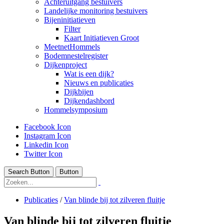
Achteruitgang bestuivers
Landelijke monitoring bestuivers
Bijeninitiatieven
Filter
Kaart Initiatieven Groot
MeetnetHommels
Bodemnestelregister
Dijkenproject
Wat is een dijk?
Nieuws en publicaties
Dijkbijen
Dijkendashbord
Hommelsymposium
Facebook Icon
Instagram Icon
Linkedin Icon
Twitter Icon
Search Button
Button
Publicaties
/
Van blinde bij tot zilveren fluitje
Van blinde bij tot zilveren fluitje