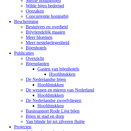
Sterfte honingbijen
Wilde bijen bedreigd
Oorzaken
Concurrentie honingbij
Bescherming
Bestuivers en overheid
Bijvriendelijk maaien
Meer bloemen
Meer nestelgelegenheid
Bijenhotels
Publicaties
Overzicht
Bijenplanten
Gasten van bijenhotels
Hoofdstukken
De Nederlandse bijen
Hoofdstukken
De wespen en mieren van Nederland
Hoofdstukken
De Nederlandse zweefvliegen
Hoofdstukken
Basisrapport Rode Lijst bijen
Bijen in stad en dorp
Van blinde bij tot zilveren fluitje
Projecten