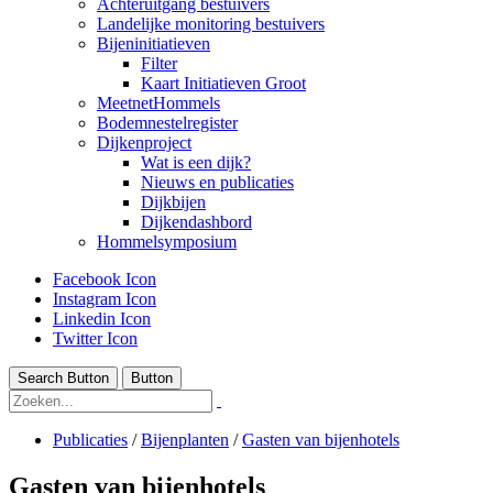
Achteruitgang bestuivers
Landelijke monitoring bestuivers
Bijeninitiatieven
Filter
Kaart Initiatieven Groot
MeetnetHommels
Bodemnestelregister
Dijkenproject
Wat is een dijk?
Nieuws en publicaties
Dijkbijen
Dijkendashbord
Hommelsymposium
Facebook Icon
Instagram Icon
Linkedin Icon
Twitter Icon
Search Button
Button
Publicaties
/
Bijenplanten
/
Gasten van bijenhotels
Gasten van bijenhotels