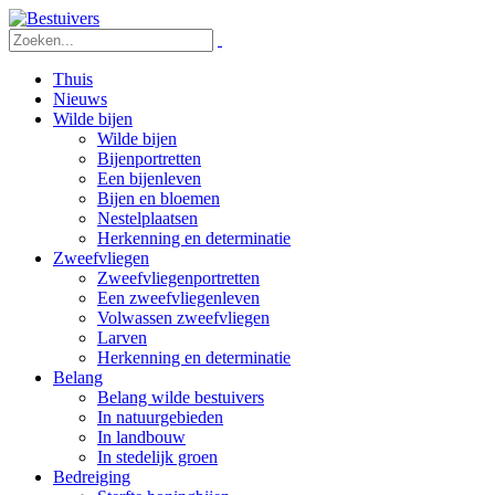
Thuis
Nieuws
Wilde bijen
Wilde bijen
Bijenportretten
Een bijenleven
Bijen en bloemen
Nestelplaatsen
Herkenning en determinatie
Zweefvliegen
Zweefvliegenportretten
Een zweefvliegenleven
Volwassen zweefvliegen
Larven
Herkenning en determinatie
Belang
Belang wilde bestuivers
In natuurgebieden
In landbouw
In stedelijk groen
Bedreiging