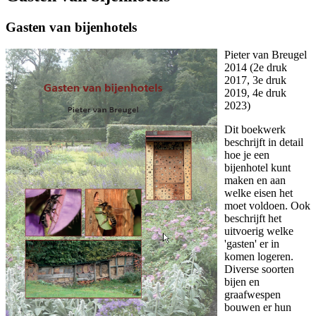
Gasten van bijenhotels
Pieter van Breugel
2014 (2e druk
2017, 3e druk
2019, 4e druk
2023)
Dit boekwerk
beschrijft in detail
hoe je een
bijenhotel kunt
maken en aan
welke eisen het
moet voldoen. Ook
beschrijft het
uitvoerig welke
'gasten' er in
komen logeren.
Diverse soorten
bijen en
graafwespen
bouwen er hun