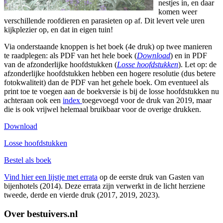
nestjes in, en daar
komen weer
verschillende roofdieren en parasieten op af. Dit levert vele uren
kijkplezier op, en dat in eigen tuin!
Via onderstaande knoppen is het boek (4e druk) op twee manieren
te raadplegen: als PDF van het hele boek (
Download
) en in PDF
van de afzonderlijke hoofdstukken (
Losse hoofdstukken
). Let op: de
afzonderlijke hoofdstukken hebben een hogere resolutie (dus betere
fotokwaliteit) dan de PDF van het gehele boek. Om eventueel als
print toe te voegen aan de boekversie is bij de losse hoofdstukken nu
achteraan ook een
index
toegevoegd voor de druk van 2019, maar
die is ook vrijwel helemaal bruikbaar voor de overige drukken.
Download
Losse hoofdstukken
Bestel als boek
Vind hier een lijstje met errata
op de eerste druk van Gasten van
bijenhotels (2014). Deze errata zijn verwerkt in de licht herziene
tweede, derde en vierde druk (2017, 2019, 2023).
Over bestuivers.nl