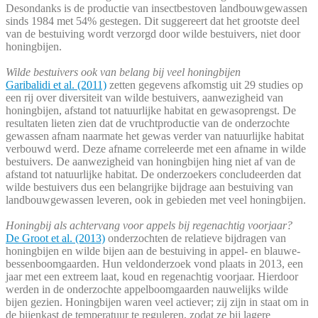
Desondanks is de productie van insectbestoven landbouwgewassen
sinds 1984 met 54% gestegen. Dit suggereert dat het grootste deel
van de bestuiving wordt verzorgd door wilde bestuivers, niet door
honingbijen.
Wilde bestuivers ook van belang bij veel honingbijen
Garibalidi et al. (2011)
zetten gegevens afkomstig uit 29 studies op
een rij over diversiteit van wilde bestuivers, aanwezigheid van
honingbijen, afstand tot natuurlijke habitat en gewasoprengst. De
resultaten lieten zien dat de vruchtproductie van de onderzochte
gewassen afnam naarmate het gewas verder van natuurlijke habitat
verbouwd werd. Deze afname correleerde met een afname in wilde
bestuivers. De aanwezigheid van honingbijen hing niet af van de
afstand tot natuurlijke habitat. De onderzoekers concludeerden dat
wilde bestuivers dus een belangrijke bijdrage aan bestuiving van
landbouwgewassen leveren, ook in gebieden met veel honingbijen.
Honingbij als achtervang voor appels bij regenachtig voorjaar?
De Groot et al. (2013)
onderzochten de relatieve bijdragen van
honingbijen en wilde bijen aan de bestuiving in appel- en blauwe-
bessenboomgaarden. Hun veldonderzoek vond plaats in 2013, een
jaar met een extreem laat, koud en regenachtig voorjaar. Hierdoor
werden in de onderzochte appelboomgaarden nauwelijks wilde
bijen gezien. Honingbijen waren veel actiever; zij zijn in staat om in
de bijenkast de temperatuur te reguleren, zodat ze bij lagere