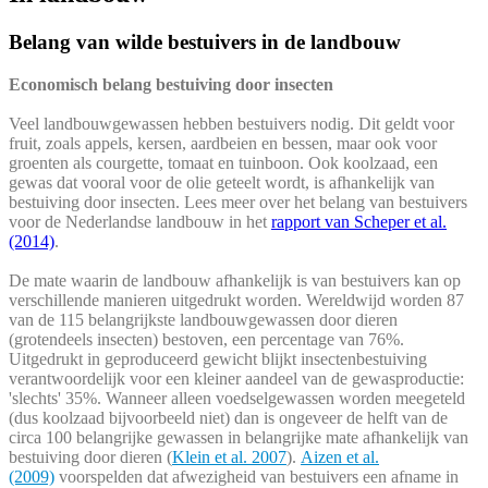
Belang van wilde bestuivers in de landbouw
Economisch belang bestuiving door insecten
Veel landbouwgewassen hebben bestuivers nodig. Dit geldt voor
fruit, zoals appels, kersen, aardbeien en bessen, maar ook voor
groenten als courgette, tomaat en tuinboon. Ook koolzaad, een
gewas dat vooral voor de olie geteelt wordt, is afhankelijk van
bestuiving door insecten. Lees meer over het belang van bestuivers
voor de Nederlandse landbouw in het
rapport van Scheper et al.
(2014)
.
De mate waarin de landbouw afhankelijk is van bestuivers kan op
verschillende manieren uitgedrukt worden. Wereldwijd worden 87
van de 115 belangrijkste landbouwgewassen door dieren
(grotendeels insecten) bestoven, een percentage van 76%.
Uitgedrukt in geproduceerd gewicht blijkt insectenbestuiving
verantwoordelijk voor een kleiner aandeel van de gewasproductie:
'slechts' 35%. Wanneer alleen voedselgewassen worden meegeteld
(dus koolzaad bijvoorbeeld niet) dan is ongeveer de helft van de
circa 100 belangrijke gewassen in belangrijke mate afhankelijk van
bestuiving door dieren (
Klein et al. 2007
).
Aizen et al.
(2009)
voorspelden dat afwezigheid van bestuivers een afname in