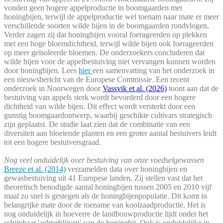
vonden geen hogere appelproductie in boomgaarden met
honingbijen, terwijl de appelproductie wel toenam naar mate er meer
verschillende soorten wilde bijen in de boomgaarden rondvlogen.
Verder zagen zij dat honingbijen vooral foerageerden op plekken
met een hoge bloemdichtheid, terwijl wilde bijen ook foerageerden
op meer geïsoleerde bloemen. De onderzoekers concluderen dat
wilde bijen voor de appelbestuiving niet vervangen kunnen worden
door honingbijen. Lees
hier
een samenvatting van het onderzoek in
een nieuwsbericht van de Europese Commissie. Een recent
onderzoek in Noorwegen door
Vassvik et al. (2026)
toont aan dat de
bestuiving van appels sterk wordt bevorderd door een hogere
dichtheid van wilde bijen. Dit effect wordt versterkt door een
gunstig boomgaardontwerp, waarbij geschikte cultivars strategisch
zijn geplaatst. De studie laat zien dat de combinatie van een
diversiteit aan bloeiende planten en een groter aantal bestuivers leidt
tot een hogere bestuiversgraad.
Nog veel onduidelijk over bestuiving van onze voedselgewassen
Breeze et al. (2014)
verzamelden data over honingbijen en
gewasbestuiving uit 41 Europese landen. Zij stellen vast dat het
theoretisch benodigde aantal honingbijen tussen 2005 en 2010 vijf
maal zo snel is gestegen als de honingbijenpopulatie. Dit komt in
belangrijke mate door de toename van koolzaadproductie. Het is
nog onduidelijk in hoeverre de landbouwproductie lijdt onder het
schijnbaar 'achterblijven' van de honingbij. Ook is onduidelijke in