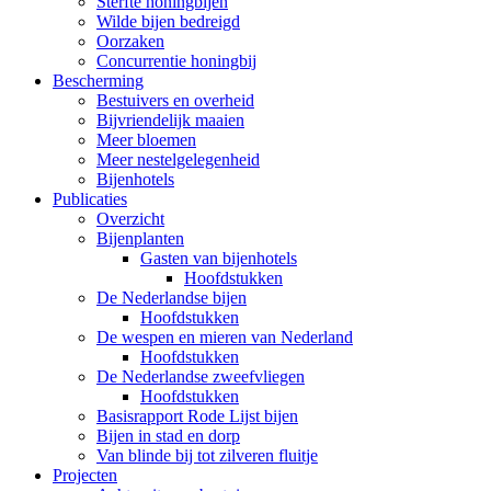
Sterfte honingbijen
Wilde bijen bedreigd
Oorzaken
Concurrentie honingbij
Bescherming
Bestuivers en overheid
Bijvriendelijk maaien
Meer bloemen
Meer nestelgelegenheid
Bijenhotels
Publicaties
Overzicht
Bijenplanten
Gasten van bijenhotels
Hoofdstukken
De Nederlandse bijen
Hoofdstukken
De wespen en mieren van Nederland
Hoofdstukken
De Nederlandse zweefvliegen
Hoofdstukken
Basisrapport Rode Lijst bijen
Bijen in stad en dorp
Van blinde bij tot zilveren fluitje
Projecten