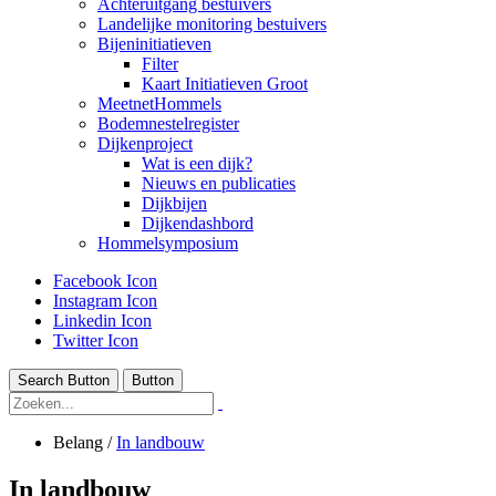
Achteruitgang bestuivers
Landelijke monitoring bestuivers
Bijeninitiatieven
Filter
Kaart Initiatieven Groot
MeetnetHommels
Bodemnestelregister
Dijkenproject
Wat is een dijk?
Nieuws en publicaties
Dijkbijen
Dijkendashbord
Hommelsymposium
Facebook Icon
Instagram Icon
Linkedin Icon
Twitter Icon
Search Button
Button
Belang
/
In landbouw
In landbouw