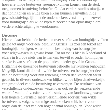
hoeverre wilde bestuivers tegemoet kunnen komen aan de sterk
toegenomen bestuivingsbehoefte. Omdat eerdere studies uitwijzen
dat honingbijen en wilde bijen elkaar kunnen aanvullen in de
gewasbestuiving, lijkt het de onderzoekers verstandig om zowel
voor honingbijen als wilde bijen te zoeken naar oplossingen om
verdere achteruitgang te voorkomen.
Discussie
Hier en daar hebben de berichten over sterfte van honingbijenvolken
geleid tot angst voor een 'bestuivingscrisis'. Er zou een tekort aan
honingbijen dreigen, waardoor de bestuiving van belangrijke
voedselgewassen in gevaar komt. Tot nu toe is hier in Nederland of
elders in Europa niets van te merken, terwijl er onder honingbijen
sprake is van sterfte en de populaties in ieder geval in Groot-
Brittannië de groeiende bestuivingsbehoefte niet kunnen bijhouden.
Mogelijk komt dit doordat wilde bestuivers een belangrijker deel
van de bestuiving voor hun rekening nemen dan voorheen werd
gedacht. In diverse onderzoeken blijken wilde bijen daadwerkelijk
een groot deel van de bestuiving te verzorgen. De resultaten van
verschillende onderzoeken wijzen dan ook op de 'verzekerende
waarde' van biodiversiteit voor bestuiving van landbouwgewassen.
Een hogere diversiteit (meer verschillende soorten) van wilde
bestuivers is volgens sommige onderzoeken zelfs beter voor de
oogst dan de inzet van een hoger aantal honingbijen. Voor wilde