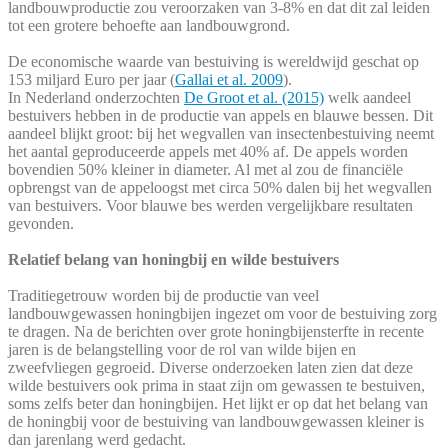
landbouwproductie zou veroorzaken van 3-8% en dat dit zal leiden
tot een grotere behoefte aan landbouwgrond.
De economische waarde van bestuiving is wereldwijd geschat op
153 miljard Euro per jaar (
Gallai et al. 2009
).
In Nederland onderzochten
De Groot et al. (2015)
welk aandeel
bestuivers hebben in de productie van appels en blauwe bessen. Dit
aandeel blijkt groot: bij het wegvallen van insectenbestuiving neemt
het aantal geproduceerde appels met 40% af. De appels worden
bovendien 50% kleiner in diameter. Al met al zou de financiële
opbrengst van de appeloogst met circa 50% dalen bij het wegvallen
van bestuivers. Voor blauwe bes werden vergelijkbare resultaten
gevonden.
Relatief belang van honingbij en wilde bestuivers
Traditiegetrouw worden bij de productie van veel
landbouwgewassen honingbijen ingezet om voor de bestuiving zorg
te dragen. Na de berichten over grote honingbijensterfte in recente
jaren is de belangstelling voor de rol van wilde bijen en
zweefvliegen gegroeid. Diverse onderzoeken laten zien dat deze
wilde bestuivers ook prima in staat zijn om gewassen te bestuiven,
soms zelfs beter dan honingbijen. Het lijkt er op dat het belang van
de honingbij voor de bestuiving van landbouwgewassen kleiner is
dan jarenlang werd gedacht.