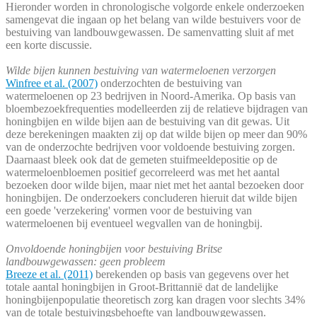
Hieronder worden in chronologische volgorde enkele onderzoeken
samengevat die ingaan op het belang van wilde bestuivers voor de
bestuiving van landbouwgewassen. De samenvatting sluit af met
een korte discussie.
Wilde bijen kunnen bestuiving van watermeloenen verzorgen
Winfree et al. (2007)
onderzochten de bestuiving van
watermeloenen op 23 bedrijven in Noord-Amerika. Op basis van
bloembezoekfrequenties modelleerden zij de relatieve bijdragen van
honingbijen en wilde bijen aan de bestuiving van dit gewas. Uit
deze berekeningen maakten zij op dat wilde bijen op meer dan 90%
van de onderzochte bedrijven voor voldoende bestuiving zorgen.
Daarnaast bleek ook dat de gemeten stuifmeeldepositie op de
watermeloenbloemen positief gecorreleerd was met het aantal
bezoeken door wilde bijen, maar niet met het aantal bezoeken door
honingbijen. De onderzoekers concluderen hieruit dat wilde bijen
een goede 'verzekering' vormen voor de bestuiving van
watermeloenen bij eventueel wegvallen van de honingbij.
Onvoldoende honingbijen voor bestuiving Britse
landbouwgewassen: geen probleem
Breeze et al. (2011)
berekenden op basis van gegevens over het
totale aantal honingbijen in Groot-Brittannië dat de landelijke
honingbijenpopulatie theoretisch zorg kan dragen voor slechts 34%
van de totale bestuivingsbehoefte van landbouwgewassen.