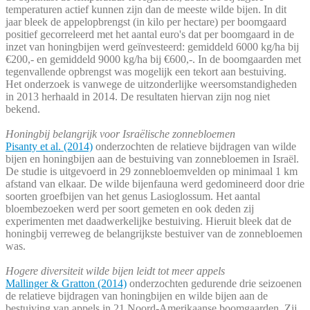
temperaturen actief kunnen zijn dan de meeste wilde bijen. In dit
jaar bleek de appelopbrengst (in kilo per hectare) per boomgaard
positief gecorreleerd met het aantal euro's dat per boomgaard in de
inzet van honingbijen werd geïnvesteerd: gemiddeld 6000 kg/ha bij
€200,- en gemiddeld 9000 kg/ha bij €600,-. In de boomgaarden met
tegenvallende opbrengst was mogelijk een tekort aan bestuiving.
Het onderzoek is vanwege de uitzonderlijke weersomstandigheden
in 2013 herhaald in 2014. De resultaten hiervan zijn nog niet
bekend.
Honingbij belangrijk voor Israëlische zonnebloemen
Pisanty et al. (2014)
onderzochten de relatieve bijdragen van wilde
bijen en honingbijen aan de bestuiving van zonnebloemen in Israël.
De studie is uitgevoerd in 29 zonnebloemvelden op minimaal 1 km
afstand van elkaar. De wilde bijenfauna werd gedomineerd door drie
soorten groefbijen van het genus Lasioglossum. Het aantal
bloembezoeken werd per soort gemeten en ook deden zij
experimenten met daadwerkelijke bestuiving. Hieruit bleek dat de
honingbij verreweg de belangrijkste bestuiver van de zonnebloemen
was.
Hogere diversiteit wilde bijen leidt tot meer appels
Mallinger & Gratton (2014)
onderzochten gedurende drie seizoenen
de relatieve bijdragen van honingbijen en wilde bijen aan de
bestuiving van appels in 21 Noord-Amerikaanse boomgaarden. Zij