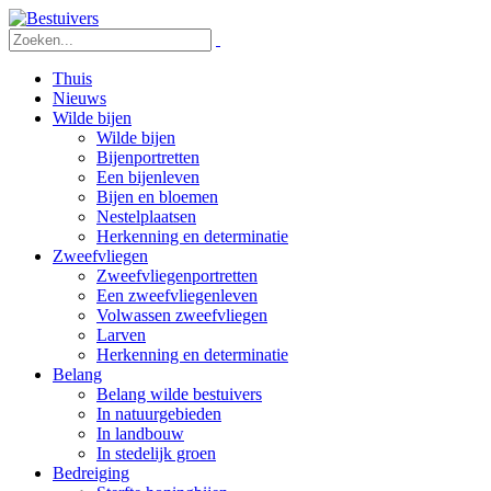
Thuis
Nieuws
Wilde bijen
Wilde bijen
Bijenportretten
Een bijenleven
Bijen en bloemen
Nestelplaatsen
Herkenning en determinatie
Zweefvliegen
Zweefvliegenportretten
Een zweefvliegenleven
Volwassen zweefvliegen
Larven
Herkenning en determinatie
Belang
Belang wilde bestuivers
In natuurgebieden
In landbouw
In stedelijk groen
Bedreiging