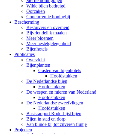
Sterfte honingbijen
Wilde bijen bedreigd
Oorzaken
Concurrentie honingbij
Bescherming
Bestuivers en overheid
Bijvriendelijk maaien
Meer bloemen
Meer nestelgelegenheid
Bijenhotels
Publicaties
Overzicht
Bijenplanten
Gasten van bijenhotels
Hoofdstukken
De Nederlandse bijen
Hoofdstukken
De wespen en mieren van Nederland
Hoofdstukken
De Nederlandse zweefvliegen
Hoofdstukken
Basisrapport Rode Lijst bijen
Bijen in stad en dorp
Van blinde bij tot zilveren fluitje
Projecten