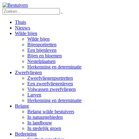
Thuis
Nieuws
Wilde bijen
Wilde bijen
Bijenportretten
Een bijenleven
Bijen en bloemen
Nestelplaatsen
Herkenning en determinatie
Zweefvliegen
Zweefvliegenportretten
Een zweefvliegenleven
Volwassen zweefvliegen
Larven
Herkenning en determinatie
Belang
Belang wilde bestuivers
In natuurgebieden
In landbouw
In stedelijk groen
Bedreiging