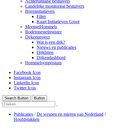
Achteruitgang bestuivers
Landelijke monitoring bestuivers
Bijeninitiatieven
Filter
Kaart Initiatieven Groot
MeetnetHommels
Bodemnestelregister
Dijkenproject
Wat is een dijk?
Nieuws en publicaties
Dijkbijen
Dijkendashbord
Hommelsymposium
Facebook Icon
Instagram Icon
Linkedin Icon
Twitter Icon
Search Button
Button
Publicaties
/
De wespen en mieren van Nederland
/
Hoofdstukken