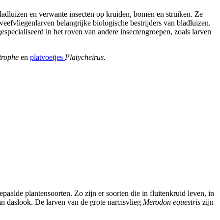
ladluizen en verwante insecten op kruiden, bomen en struiken. Ze
zweefvliegenlarven belangrijke biologische bestrijders van bladluizen.
especialiseerd in het roven van andere insectengroepen, zoals larven
trophe
en
platvoetjes
Platycheirus
.
epaalde plantensoorten. Zo zijn er soorten die in fluitenkruid leven, in
an daslook. De larven van de grote narcisvlieg
Merodon equestris
zijn