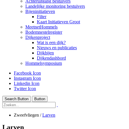
Achteruitgang bestuivers
Landelijke monitoring bestuivers
Bijeninitiatieven
Filter
Kaart Initiatieven Groot
MeetnetHommels
Bodemnestelregister
Dijkenproject
Wat is een dijk?
Nieuws en publicaties
Dijkbijen
Dijkendashbord
Hommelsymposium
Facebook Icon
Instagram Icon
Linkedin Icon
Twitter Icon
Search Button
Button
Zweefvliegen
/
Larven
Larven