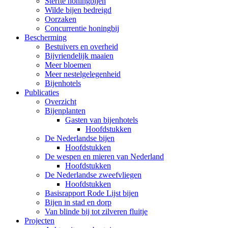
Sterfte honingbijen
Wilde bijen bedreigd
Oorzaken
Concurrentie honingbij
Bescherming
Bestuivers en overheid
Bijvriendelijk maaien
Meer bloemen
Meer nestelgelegenheid
Bijenhotels
Publicaties
Overzicht
Bijenplanten
Gasten van bijenhotels
Hoofdstukken
De Nederlandse bijen
Hoofdstukken
De wespen en mieren van Nederland
Hoofdstukken
De Nederlandse zweefvliegen
Hoofdstukken
Basisrapport Rode Lijst bijen
Bijen in stad en dorp
Van blinde bij tot zilveren fluitje
Projecten