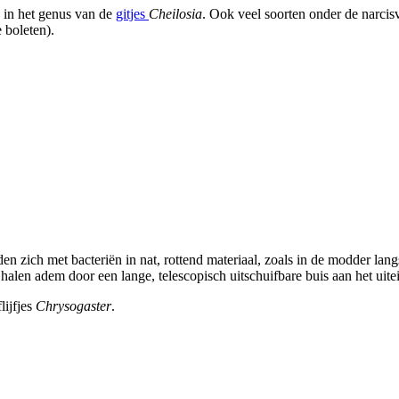
n in het genus van de
gitjes
Cheilosia
. Ook veel soorten onder de narcis
e boleten).
en zich met bacteriën in nat, rottend materiaal, zoals in de modder la
 halen adem door een lange, telescopisch uitschuifbare buis aan het uitei
lijfjes
Chrysogaster
.