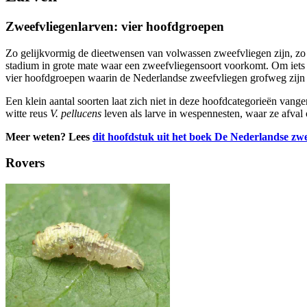
Zweefvliegenlarven: vier hoofdgroepen
Zo gelijkvormig de dieetwensen van volwassen zweefvliegen zijn, zo 
stadium in grote mate waar een zweefvliegensoort voorkomt. Om iets v
vier hoofdgroepen waarin de Nederlandse zweefvliegen grofweg zijn 
Een klein aantal soorten laat zich niet in deze hoofdcategorieën vang
witte reus
V. pellucens
leven als larve in wespennesten, waar ze afval
Meer weten? Lees
dit hoofdstuk uit het boek De Nederlandse zwe
Rovers