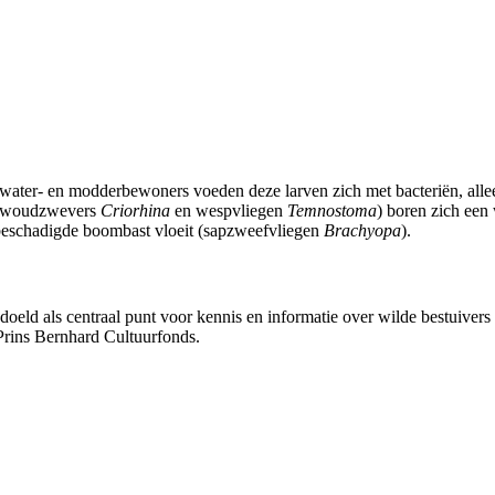
water- en modderbewoners voeden deze larven zich met bacteriën, alle
, woudzwevers
Criorhina
en wespvliegen
Temnostoma
) boren zich een
t beschadigde boombast vloeit (sapzweefvliegen
Brachyopa
).
bedoeld als centraal punt voor kennis en informatie over wilde bestuive
Prins Bernhard Cultuurfonds.