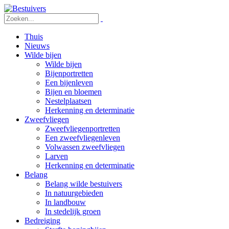
Thuis
Nieuws
Wilde bijen
Wilde bijen
Bijenportretten
Een bijenleven
Bijen en bloemen
Nestelplaatsen
Herkenning en determinatie
Zweefvliegen
Zweefvliegenportretten
Een zweefvliegenleven
Volwassen zweefvliegen
Larven
Herkenning en determinatie
Belang
Belang wilde bestuivers
In natuurgebieden
In landbouw
In stedelijk groen
Bedreiging