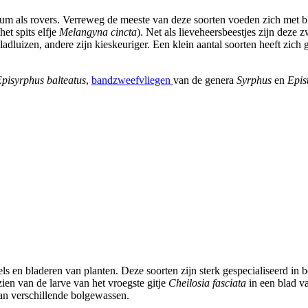
dium als rovers. Verreweg de meeste van deze soorten voeden zich met b
et spits elfje
Melangyna cincta
). Net als lieveheersbeestjes zijn deze 
luizen, andere zijn kieskeuriger. Een klein aantal soorten heeft zich g
pisyrphus balteatus
,
bandzweefvliegen
van de genera
Syrphus
en
Epis
els en bladeren van planten. Deze soorten zijn sterk gespecialiseerd in b
ien van de larve van het vroegste gitje
Cheilosia fasciata
in een blad v
 van verschillende bolgewassen.