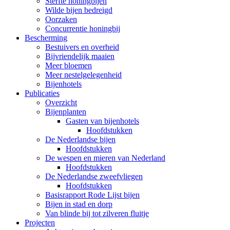
Sterfte honingbijen
Wilde bijen bedreigd
Oorzaken
Concurrentie honingbij
Bescherming
Bestuivers en overheid
Bijvriendelijk maaien
Meer bloemen
Meer nestelgelegenheid
Bijenhotels
Publicaties
Overzicht
Bijenplanten
Gasten van bijenhotels
Hoofdstukken
De Nederlandse bijen
Hoofdstukken
De wespen en mieren van Nederland
Hoofdstukken
De Nederlandse zweefvliegen
Hoofdstukken
Basisrapport Rode Lijst bijen
Bijen in stad en dorp
Van blinde bij tot zilveren fluitje
Projecten