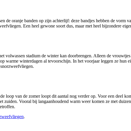
sen de oranje banden op zijn achterlijf: deze bandjes hebben de vorm v
weefvliegen. Een heel gewone soort dus, maar met heel bijzondere eig
het volwassen stadium de winter kan doorbrengen. Alleen de vrouwtjes 
p warme winterdagen al tevoorschijn. In het voorjaar leggen ze hun eitj
 snorzweefvliegen.
n de loop van de zomer loopt dit aantal nog verder op. Voor een deel ko
t het zuiden. Vooral bij langaanhoudend warm weer komen ze met duize
etroffen.
zweefvliegen
.