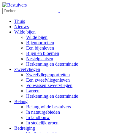
Thuis
Nieuws
Wilde bijen
Wilde bijen
Bijenportretten
Een bijenleven
Bijen en bloemen
Nestelplaatsen
Herkenning en determinatie
Zweefvliegen
Zweefvliegenportretten
Een zweefvliegenleven
Volwassen zweefvliegen
Larven
Herkenning en determinatie
Belang
Belang wilde bestuivers
In natuurgebieden
In landbouw
In stedelijk groen
Bedreiging