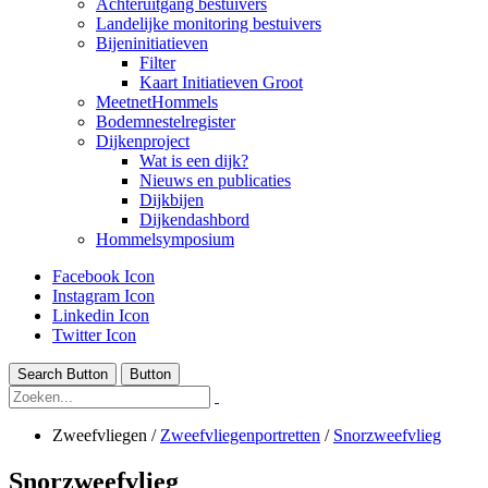
Achteruitgang bestuivers
Landelijke monitoring bestuivers
Bijeninitiatieven
Filter
Kaart Initiatieven Groot
MeetnetHommels
Bodemnestelregister
Dijkenproject
Wat is een dijk?
Nieuws en publicaties
Dijkbijen
Dijkendashbord
Hommelsymposium
Facebook Icon
Instagram Icon
Linkedin Icon
Twitter Icon
Search Button
Button
Zweefvliegen
/
Zweefvliegenportretten
/
Snorzweefvlieg
Snorzweefvlieg