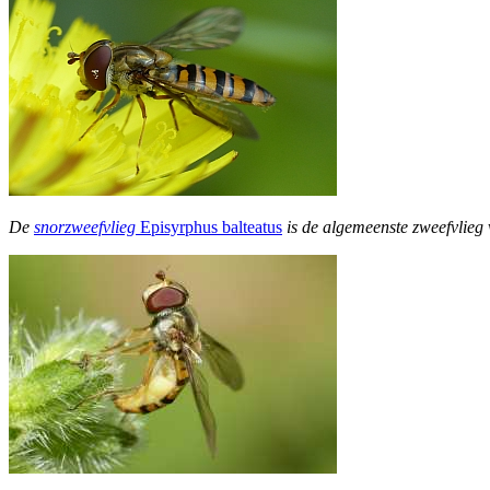
De
snorzweefvlieg
Episyrphus balteatus
is de algemeenste zweefvlieg 