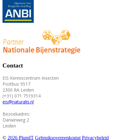
Contact
EIS Kenniscentrum Insecten
Postbus 9517
2300 RA Leiden
(+31) 071 7519314
eis@naturalis.nl
Bezoekadres:
Darwinweg 2
Leiden
©
2026 PlumIT
Gebruiksovereenkomst
Privacybeleid