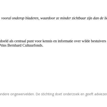
 vooral onderop bladeren, waardoor ze minder zichtbaar zijn dan de lie
bedoeld als centraal punt voor kennis en informatie over wilde bestuive
Prins Bernhard Cultuurfonds.
 andere ongewervelden. De stichting doet onderzoek en geeft adviez