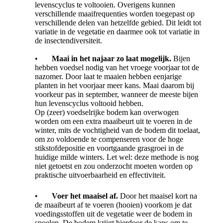
levenscyclus te voltooien. Overigens kunnen
verschillende maaifrequenties worden toegepast op
verschillende delen van hetzelfde gebied. Dit leidt tot
variatie in de vegetatie en daarmee ook tot variatie in
de insectendiversiteit.
•
Maai in het najaar zo laat mogelijk.
Bijen
hebben voedsel nodig van het vroege voorjaar tot de
nazomer. Door laat te maaien hebben eenjarige
planten in het voorjaar meer kans. Maai daarom bij
voorkeur pas in september, wanneer de meeste bijen
hun levenscyclus voltooid hebben.
Op (zeer) voedselrijke bodem kan overwogen
worden om een extra maaibeurt uit te voeren in de
winter, mits de vochtigheid van de bodem dit toelaat,
om zo voldoende te compenseren voor de hoge
stikstofdepositie en voortgaande grasgroei in de
huidige milde winters. Let wel: deze methode is nog
niet getoetst en zou onderzocht moeten worden op
praktische uitvoerbaarheid en effectiviteit.
•
Voer het maaisel af.
Door het maaisel kort na
de maaibeurt af te voeren (hooien) voorkom je dat
voedingsstoffen uit de vegetatie weer de bodem in
spoelen. De bodem krijgt hierdoor de kans om te