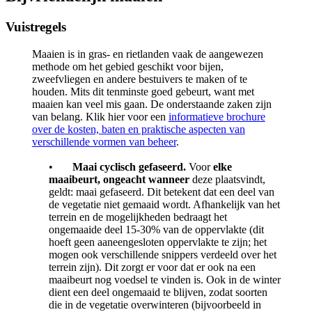
Vuistregels
Maaien is in gras- en rietlanden vaak de aangewezen
methode om het gebied geschikt voor bijen,
zweefvliegen en andere bestuivers te maken of te
houden. Mits dit tenminste goed gebeurt, want met
maaien kan veel mis gaan. De onderstaande zaken zijn
van belang. Klik hier voor een
informatieve brochure
over de kosten, baten en praktische aspecten van
verschillende vormen van beheer
.
•
Maai cyclisch gefaseerd.
Voor
elke
maaibeurt,
ongeacht wanneer
deze plaatsvindt,
geldt: maai gefaseerd. Dit betekent dat een deel van
de vegetatie niet gemaaid wordt. Afhankelijk van het
terrein en de mogelijkheden bedraagt het
ongemaaide deel 15-30% van de oppervlakte (dit
hoeft geen aaneengesloten oppervlakte te zijn; het
mogen ook verschillende snippers verdeeld over het
terrein zijn). Dit zorgt er voor dat er ook na een
maaibeurt nog voedsel te vinden is. Ook in de winter
dient een deel ongemaaid te blijven, zodat soorten
die in de vegetatie overwinteren (bijvoorbeeld in