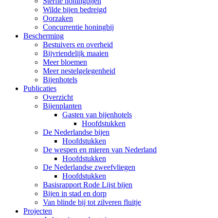
Sterfte honingbijen
Wilde bijen bedreigd
Oorzaken
Concurrentie honingbij
Bescherming
Bestuivers en overheid
Bijvriendelijk maaien
Meer bloemen
Meer nestelgelegenheid
Bijenhotels
Publicaties
Overzicht
Bijenplanten
Gasten van bijenhotels
Hoofdstukken
De Nederlandse bijen
Hoofdstukken
De wespen en mieren van Nederland
Hoofdstukken
De Nederlandse zweefvliegen
Hoofdstukken
Basisrapport Rode Lijst bijen
Bijen in stad en dorp
Van blinde bij tot zilveren fluitje
Projecten