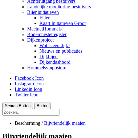
Achteruitgang bestuivers
Landelijke monitoring bestuivers
Bijeninitiatieven
Filter
Kaart Initiatieven Groot
MeetnetHommels
Bodemnestelregister
Dijkenproject
Wat is een dijk?
Nieuws en publicaties
Dijkbijen
Dijkendashbord
Hommelsymposium
Facebook Icon
Instagram Icon
Linkedin Icon
Twitter Icon
Search Button
Button
Bescherming
/
Bijvriendelijk maaien
Bijvriendelijk maaien