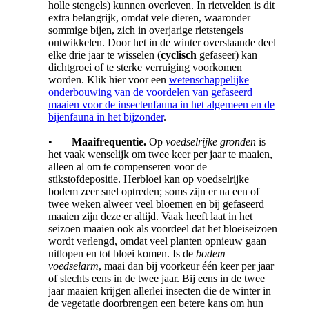
holle stengels) kunnen overleven. In rietvelden is dit
extra belangrijk, omdat vele dieren, waaronder
sommige bijen, zich in overjarige rietstengels
ontwikkelen. Door het in de winter overstaande deel
elke drie jaar te wisselen (
cyclisch
gefaseer) kan
dichtgroei of te sterke verruiging voorkomen
worden. Klik hier voor een
wetenschappelijke
onderbouwing van de voordelen van gefaseerd
maaien voor de insectenfauna in het algemeen en de
bijenfauna in het bijzonder
.
•
Maaifrequentie.
Op
voedselrijke gronden
is
het vaak wenselijk om twee keer per jaar te maaien,
alleen al om te compenseren voor de
stikstofdepositie. Herbloei kan op voedselrijke
bodem zeer snel optreden; soms zijn er na een of
twee weken alweer veel bloemen en bij gefaseerd
maaien zijn deze er altijd. Vaak heeft laat in het
seizoen maaien ook als voordeel dat het bloeiseizoen
wordt verlengd, omdat veel planten opnieuw gaan
uitlopen en tot bloei komen. Is de
bodem
voedselarm
, maai dan bij voorkeur één keer per jaar
of slechts eens in de twee jaar. Bij eens in de twee
jaar maaien krijgen allerlei insecten die de winter in
de vegetatie doorbrengen een betere kans om hun