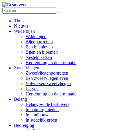
Thuis
Nieuws
Wilde bijen
Wilde bijen
Bijenportretten
Een bijenleven
Bijen en bloemen
Nestelplaatsen
Herkenning en determinatie
Zweefvliegen
Zweefvliegenportretten
Een zweefvliegenleven
Volwassen zweefvliegen
Larven
Herkenning en determinatie
Belang
Belang wilde bestuivers
In natuurgebieden
In landbouw
In stedelijk groen
Bedreiging