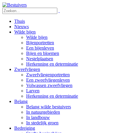
Thuis
Nieuws
Wilde bijen
Wilde bijen
Bijenportretten
Een bijenleven
Bijen en bloemen
Nestelplaatsen
Herkenning en determinatie
Zweefvliegen
Zweefvliegenportretten
Een zweefvliegenleven
Volwassen zweefvliegen
Larven
Herkenning en determinatie
Belang
Belang wilde bestuivers
In natuurgebieden
In landbouw
In stedelijk groen
Bedreiging