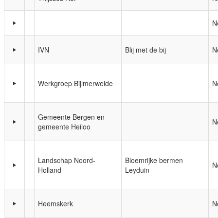
N
IVN
Blij met de bij
N
Werkgroep Bijlmerweide
N
Gemeente Bergen en
N
gemeente Heiloo
Landschap Noord-
Bloemrijke bermen
N
Holland
Leyduin
Heemskerk
N