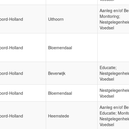
Aanleg en/of Be
Monitoring;
oord-Holland
Uithoorn
Nestgelegenhei
Voedsel
oord-Holland
Bloemendaal
Educatie;
oord-Holland
Beverwijk
Nestgelegenhei
Voedsel
Nestgelegenhei
oord-Holland
Bloemendaal
Voedsel
Aanleg en/of Be
Educatie; Monit
oord-Holland
Heemstede
Nestgelegenhei
Voedsel