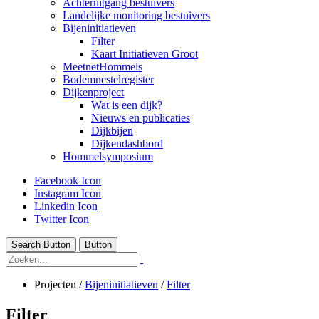
Achteruitgang bestuivers
Landelijke monitoring bestuivers
Bijeninitiatieven
Filter
Kaart Initiatieven Groot
MeetnetHommels
Bodemnestelregister
Dijkenproject
Wat is een dijk?
Nieuws en publicaties
Dijkbijen
Dijkendashbord
Hommelsymposium
Facebook Icon
Instagram Icon
Linkedin Icon
Twitter Icon
Search Button
Button
Projecten
/
Bijeninitiatieven
/
Filter
Filter