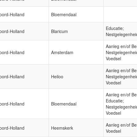
oord-Holland
Bloemendaal
Educatie;
oord-Holland
Blaricum
Nestgelegenhei
Aanleg en/of Be
oord-Holland
Amsterdam
Nestgelegenhei
Voedsel
Aanleg en/of Be
oord-Holland
Heiloo
Nestgelegenhei
Voedsel
Aanleg en/of Be
Educatie;
oord-Holland
Bloemendaal
Nestgelegenhei
Voedsel
Aanleg en/of Be
oord-Holland
Heemskerk
Voedsel