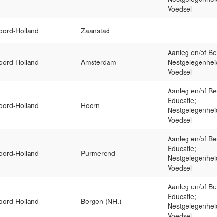
Voedsel
oord-Holland
Zaanstad
Aanleg en/of Be
oord-Holland
Amsterdam
Nestgelegenhei
Voedsel
Aanleg en/of Be
Educatie;
oord-Holland
Hoorn
Nestgelegenhei
Voedsel
Aanleg en/of Be
Educatie;
oord-Holland
Purmerend
Nestgelegenhei
Voedsel
Aanleg en/of Be
Educatie;
oord-Holland
Bergen (NH.)
Nestgelegenhei
Voedsel