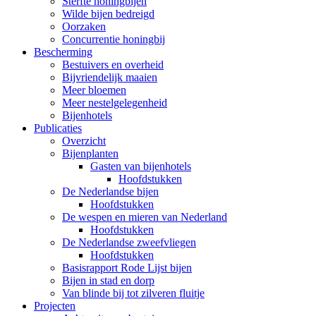
Sterfte honingbijen
Wilde bijen bedreigd
Oorzaken
Concurrentie honingbij
Bescherming
Bestuivers en overheid
Bijvriendelijk maaien
Meer bloemen
Meer nestelgelegenheid
Bijenhotels
Publicaties
Overzicht
Bijenplanten
Gasten van bijenhotels
Hoofdstukken
De Nederlandse bijen
Hoofdstukken
De wespen en mieren van Nederland
Hoofdstukken
De Nederlandse zweefvliegen
Hoofdstukken
Basisrapport Rode Lijst bijen
Bijen in stad en dorp
Van blinde bij tot zilveren fluitje
Projecten