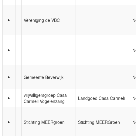
Vereniging de VBC
N
N
Gemeente Beverwijk
N
vrijwilligersgroep Casa
Landgoed Casa Carmeli
N
Carmeli Vogelenzang
Stichting MEERgroen
Stichting MEERGroen
N