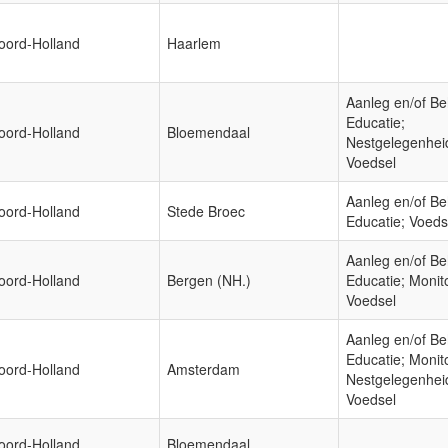
oord-Holland
Haarlem
Aanleg en/of Be
Educatie;
oord-Holland
Bloemendaal
Nestgelegenhei
Voedsel
Aanleg en/of Be
oord-Holland
Stede Broec
Educatie; Voeds
Aanleg en/of Be
oord-Holland
Bergen (NH.)
Educatie; Monit
Voedsel
Aanleg en/of Be
Educatie; Monit
oord-Holland
Amsterdam
Nestgelegenhei
Voedsel
oord-Holland
Bloemendaal