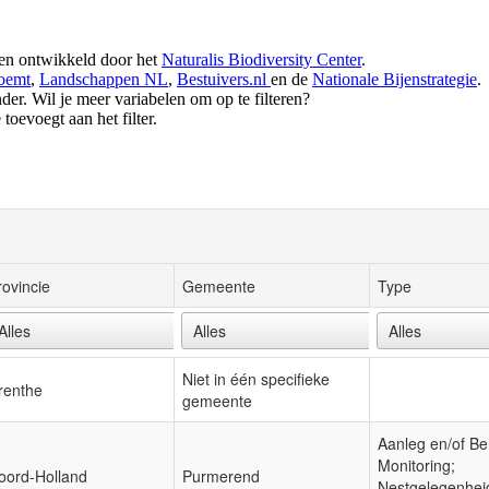
 en ontwikkeld door het
Naturalis Biodiversity Center
.
oemt
,
Landschappen NL
,
Bestuivers.nl
en de
Nationale Bijenstrategie
.
der. Wil je meer variabelen om op te filteren?
toevoegt aan het filter.
rovincie
Gemeente
Type
Niet in één specifieke
renthe
gemeente
Aanleg en/of Be
Monitoring;
oord-Holland
Purmerend
Nestgelegenhei