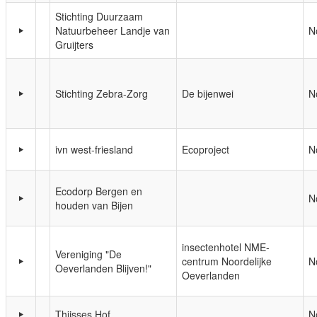
Stichting Duurzaam
Natuurbeheer Landje van
N
Gruijters
Stichting Zebra-Zorg
De bijenwei
N
ivn west-friesland
Ecoproject
N
Ecodorp Bergen en
N
houden van Bijen
insectenhotel NME-
Vereniging "De
centrum Noordelijke
N
Oeverlanden Blijven!"
Oeverlanden
Thijsses Hof
N