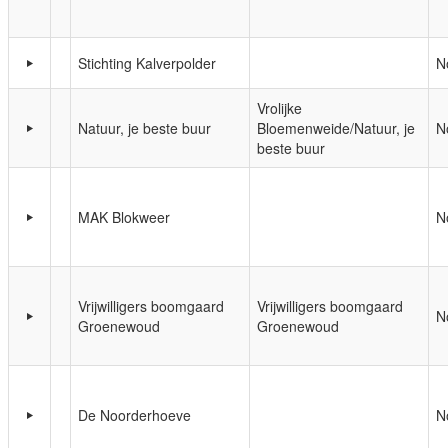
Stichting Kalverpolder
N
Vrolijke
Natuur, je beste buur
Bloemenweide/Natuur, je
N
beste buur
MAK Blokweer
N
Vrijwilligers boomgaard
Vrijwilligers boomgaard
N
Groenewoud
Groenewoud
De Noorderhoeve
N