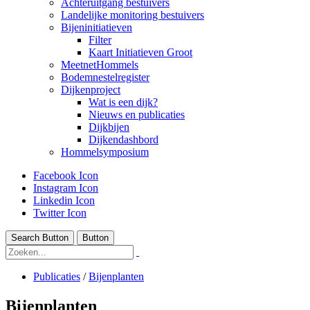
Achteruitgang bestuivers
Landelijke monitoring bestuivers
Bijeninitiatieven
Filter
Kaart Initiatieven Groot
MeetnetHommels
Bodemnestelregister
Dijkenproject
Wat is een dijk?
Nieuws en publicaties
Dijkbijen
Dijkendashbord
Hommelsymposium
Facebook Icon
Instagram Icon
Linkedin Icon
Twitter Icon
Search Button
Button
Publicaties
/
Bijenplanten
Bijenplanten