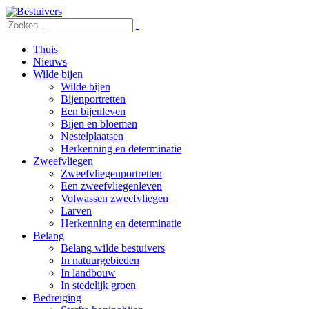
Thuis
Nieuws
Wilde bijen
Wilde bijen
Bijenportretten
Een bijenleven
Bijen en bloemen
Nestelplaatsen
Herkenning en determinatie
Zweefvliegen
Zweefvliegenportretten
Een zweefvliegenleven
Volwassen zweefvliegen
Larven
Herkenning en determinatie
Belang
Belang wilde bestuivers
In natuurgebieden
In landbouw
In stedelijk groen
Bedreiging