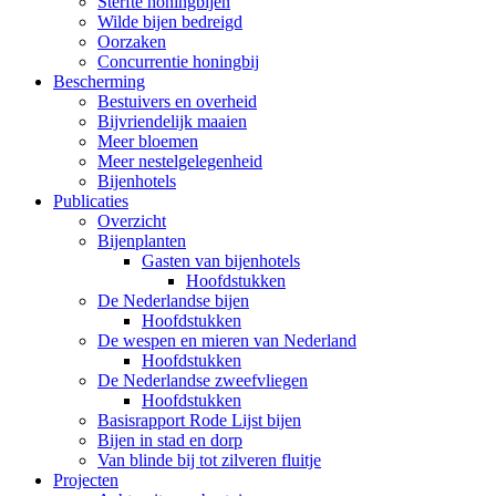
Sterfte honingbijen
Wilde bijen bedreigd
Oorzaken
Concurrentie honingbij
Bescherming
Bestuivers en overheid
Bijvriendelijk maaien
Meer bloemen
Meer nestelgelegenheid
Bijenhotels
Publicaties
Overzicht
Bijenplanten
Gasten van bijenhotels
Hoofdstukken
De Nederlandse bijen
Hoofdstukken
De wespen en mieren van Nederland
Hoofdstukken
De Nederlandse zweefvliegen
Hoofdstukken
Basisrapport Rode Lijst bijen
Bijen in stad en dorp
Van blinde bij tot zilveren fluitje
Projecten