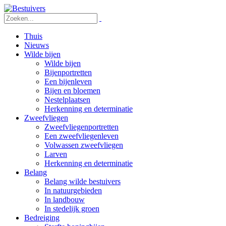
Thuis
Nieuws
Wilde bijen
Wilde bijen
Bijenportretten
Een bijenleven
Bijen en bloemen
Nestelplaatsen
Herkenning en determinatie
Zweefvliegen
Zweefvliegenportretten
Een zweefvliegenleven
Volwassen zweefvliegen
Larven
Herkenning en determinatie
Belang
Belang wilde bestuivers
In natuurgebieden
In landbouw
In stedelijk groen
Bedreiging