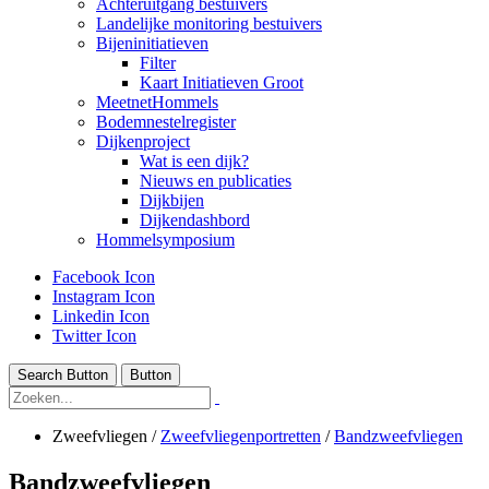
Achteruitgang bestuivers
Landelijke monitoring bestuivers
Bijeninitiatieven
Filter
Kaart Initiatieven Groot
MeetnetHommels
Bodemnestelregister
Dijkenproject
Wat is een dijk?
Nieuws en publicaties
Dijkbijen
Dijkendashbord
Hommelsymposium
Facebook Icon
Instagram Icon
Linkedin Icon
Twitter Icon
Search Button
Button
Zweefvliegen
/
Zweefvliegenportretten
/
Bandzweefvliegen
Bandzweefvliegen