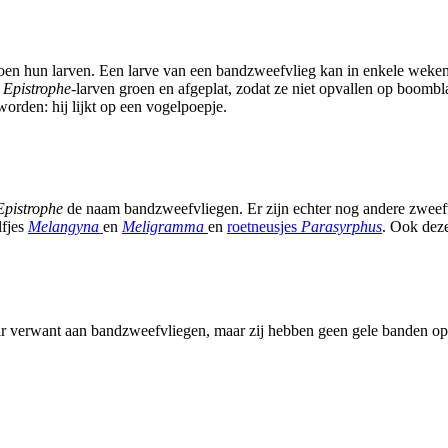
en hun larven. Een larve van een bandzweefvlieg kan in enkele weken h
n
Epistrophe
-larven groen en afgeplat, zodat ze niet opvallen op boomb
orden: hij lijkt op een vogelpoepje.
Epistrophe
de naam bandzweefvliegen. Er zijn echter nog andere zweefv
lfjes
Melangyna
en
Meligramma
en
roetneusjes
Parasyrphus
. Ook deze
r verwant aan bandzweefvliegen, maar zij hebben geen gele banden op he