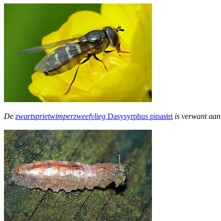
De
zwartsprietwimperzweefvlieg
Dasysyrphus pinastri
is verwant aa