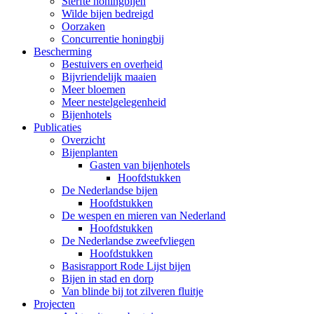
Sterfte honingbijen
Wilde bijen bedreigd
Oorzaken
Concurrentie honingbij
Bescherming
Bestuivers en overheid
Bijvriendelijk maaien
Meer bloemen
Meer nestelgelegenheid
Bijenhotels
Publicaties
Overzicht
Bijenplanten
Gasten van bijenhotels
Hoofdstukken
De Nederlandse bijen
Hoofdstukken
De wespen en mieren van Nederland
Hoofdstukken
De Nederlandse zweefvliegen
Hoofdstukken
Basisrapport Rode Lijst bijen
Bijen in stad en dorp
Van blinde bij tot zilveren fluitje
Projecten