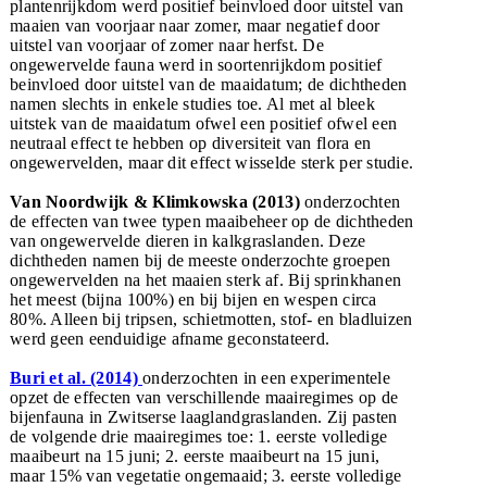
plantenrijkdom werd positief beinvloed door uitstel van
maaien van voorjaar naar zomer, maar negatief door
uitstel van voorjaar of zomer naar herfst. De
ongewervelde fauna werd in soortenrijkdom positief
beinvloed door uitstel van de maaidatum; de dichtheden
namen slechts in enkele studies toe. Al met al bleek
uitstek van de maaidatum ofwel een positief ofwel een
neutraal effect te hebben op diversiteit van flora en
ongewervelden, maar dit effect wisselde sterk per studie.
Van Noordwijk & Klimkowska (2013)
onderzochten
de effecten van twee typen maaibeheer op de dichtheden
van ongewervelde dieren in kalkgraslanden. Deze
dichtheden namen bij de meeste onderzochte groepen
ongewervelden na het maaien sterk af. Bij sprinkhanen
het meest (bijna 100%) en bij bijen en wespen circa
80%. Alleen bij tripsen, schietmotten, stof- en bladluizen
werd geen eenduidige afname geconstateerd.
Buri et al. (2014)
onderzochten in een experimentele
opzet de effecten van verschillende maairegimes op de
bijenfauna in Zwitserse laaglandgraslanden. Zij pasten
de volgende drie maairegimes toe: 1. eerste volledige
maaibeurt na 15 juni; 2. eerste maaibeurt na 15 juni,
maar 15% van vegetatie ongemaaid; 3. eerste volledige