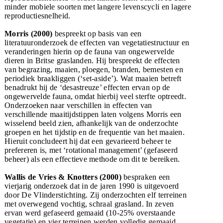
minder mobiele soorten met langere levenscycli en lagere
reproductiesnelheid.
Morris (2000)
bespreekt op basis van een
literatuuronderzoek de effecten van vegetatiestructuur en
veranderingen hierin op de fauna van ongewervelde
dieren in Britse graslanden. Hij brespreekt de effecten
van begrazing, maaien, ploegen, branden, bemesten en
periodiek braakliggen (‘set-aside’). Wat maaien betreft
benadrukt hij de ‘desastreuze’ effecten ervan op de
ongewervelde fauna, omdat hierbij veel sterfte optreedt.
Onderzoeken naar verschillen in effecten van
verschillende maaitijdstippen laten volgens Morris een
wisselend beeld zien, afhankelijk van de onderzochte
groepen en het tijdstip en de frequentie van het maaien.
Hieruit concludeert hij dat een gevarieerd beheer te
prefereren is, met ‘rotational management’ (gefaseerd
beheer) als een effectieve methode om dit te bereiken.
Wallis de Vries & Knotters (2000)
bespraken een
vierjarig onderzoek dat in de jaren 1990 is uitgevoerd
door De Vlinderstichting. Zij onderzochten elf terreinen
met overwegend vochtig, schraal grasland. In zeven
ervan werd gefaseerd gemaaid (10-25% overstaande
vegetatie) en vier terreinen werden volledig gemaaid.