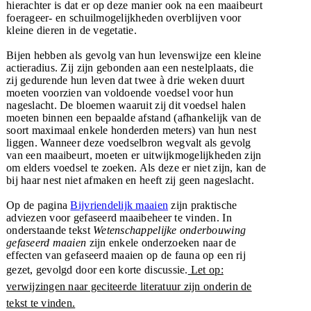
hierachter is dat er op deze manier ook na een maaibeurt
foerageer- en schuilmogelijkheden overblijven voor
kleine dieren in de vegetatie.
Bijen hebben als gevolg van hun levenswijze een kleine
actieradius. Zij zijn gebonden aan een nestelplaats, die
zij gedurende hun leven dat twee à drie weken duurt
moeten voorzien van voldoende voedsel voor hun
nageslacht. De bloemen waaruit zij dit voedsel halen
moeten binnen een bepaalde afstand (afhankelijk van de
soort maximaal enkele honderden meters) van hun nest
liggen. Wanneer deze voedselbron wegvalt als gevolg
van een maaibeurt, moeten er uitwijkmogelijkheden zijn
om elders voedsel te zoeken. Als deze er niet zijn, kan de
bij haar nest niet afmaken en heeft zij geen nageslacht.
Op de pagina
Bijvriendelijk maaien
zijn praktische
adviezen voor gefaseerd maaibeheer te vinden. In
onderstaande tekst
Wetenschappelijke onderbouwing
gefaseerd maaien
zijn enkele onderzoeken naar de
effecten van gefaseerd maaien op de fauna op een rij
gezet, gevolgd door een korte discussie.
Let op:
verwijzingen naar geciteerde literatuur zijn onderin de
tekst te vinden.