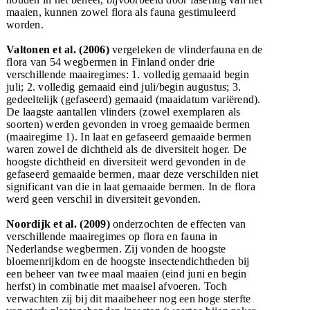
maaien, kunnen zowel flora als fauna gestimuleerd
worden.
Valtonen et al. (2006)
vergeleken de vlinderfauna en de
flora van 54 wegbermen in Finland onder drie
verschillende maairegimes: 1. volledig gemaaid begin
juli; 2. volledig gemaaid eind juli/begin augustus; 3.
gedeeltelijk (gefaseerd) gemaaid (maaidatum variërend).
De laagste aantallen vlinders (zowel exemplaren als
soorten) werden gevonden in vroeg gemaaide bermen
(maairegime 1). In laat en gefaseerd gemaaide bermen
waren zowel de dichtheid als de diversiteit hoger. De
hoogste dichtheid en diversiteit werd gevonden in de
gefaseerd gemaaide bermen, maar deze verschilden niet
significant van die in laat gemaaide bermen. In de flora
werd geen verschil in diversiteit gevonden.
Noordijk et al. (2009)
onderzochten de effecten van
verschillende maairegimes op flora en fauna in
Nederlandse wegbermen. Zij vonden de hoogste
bloemenrijkdom en de hoogste insectendichtheden bij
een beheer van twee maal maaien (eind juni en begin
herfst) in combinatie met maaisel afvoeren. Toch
verwachten zij bij dit maaibeheer nog een hoge sterfte