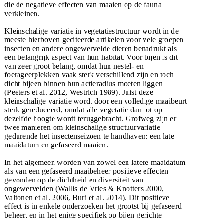
die de negatieve effecten van maaien op de fauna
verkleinen.
Kleinschalige variatie in vegetatiestructuur wordt in de
meeste hierboven geciteerde artikelen voor vele groepen
insecten en andere ongewervelde dieren benadrukt als
een belangrijk aspect van hun habitat. Voor bijen is dit
van zeer groot belang, omdat hun nestel- en
foerageerplekken vaak sterk verschillend zijn en toch
dicht bijeen binnen hun actieradius moeten liggen
(Peeters et al. 2012, Westrich 1989). Juist deze
kleinschalige variatie wordt door een volledige maaibeurt
sterk gereduceerd, omdat alle vegetatie dan tot op
dezelfde hoogte wordt teruggebracht. Grofweg zijn er
twee manieren om kleinschalige structuurvariatie
gedurende het insectenseizoen te handhaven: een late
maaidatum en gefaseerd maaien.
In het algemeen worden van zowel een latere maaidatum
als van een gefaseerd maaibeheer positieve effecten
gevonden op de dichtheid en diversiteit van
ongewervelden (Wallis de Vries & Knotters 2000,
Valtonen et al. 2006, Buri et al. 2014). Dit positieve
effect is in enkele onderzoeken het grootst bij gefaseerd
beheer, en in het enige specifiek op bijen gerichte