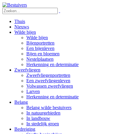
Thuis
Nieuws
Wilde bijen
Wilde bijen
Bijenportretten
Een bijenleven
Bijen en bloemen
Nestelplaatsen
Herkenning en determinatie
Zweefvliegen
Zweefvliegenportretten
Een zweefvliegenleven
Volwassen zweefvliegen
Larven
Herkenning en determinatie
Belang
Belang wilde bestuivers
In natuurgebieden
In landbouw
In stedelijk groen
Bedreiging