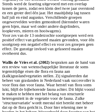
Steeds werd de fasering uitgevoerd met een overlap
tussen de jaren, zodat een klein deel twee jaar overstond
en een groter deel één jaar. Het maaitijdstip lag tussen
half juli en eind augustus. Verschillende groepen
ongewervelden werden gemonitord (hieronder waren
geen bijen, maar wel onder andere dagvlinders,
loopkevers, mieren en hooiwagens).
Voor zes van de 13 onderzochte soortgroepen werd een
positief effect van gefaseerd maaien gevonden, voor één
soortgroep een negatief effect en voor zes groepen geen
effect. De gunstige invloed van gefaseerd maaien
overheerst dus.
Wallis de Vries et al. (2002)
bespraken aan de hand van
een review van wetenschappelijke literatuur de soms
tegenstrijdige eisen die flora en fauna aan
(kalk)graslandvegetaties stellen. Zij signaleerden dat
beheer van graslanden in Nederland vaak succesvoller is
voor flora dan voor fauna. Waar herstel van flora soms
lukt, blijft de bijbehorende fauna achter. Dit blijkt vooral
te maken te hebben met het belang van structurele
heterogeniteit in de vegetatie voor de fauna. Zulke
‘structuurvariatie’ wordt meestal niet bereikt met beheer
dat op de flora gericht is. Door hier rekening mee te
houden in het beheer, bijvoorbeeld door fasering van het