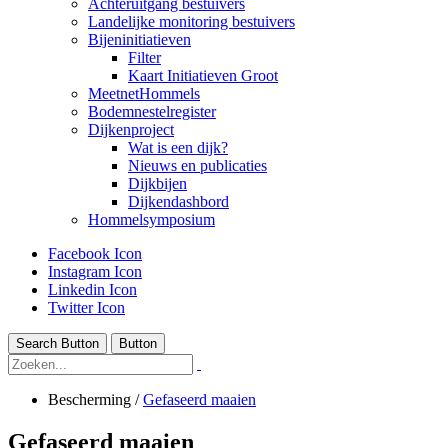
Achteruitgang bestuivers
Landelijke monitoring bestuivers
Bijeninitiatieven
Filter
Kaart Initiatieven Groot
MeetnetHommels
Bodemnestelregister
Dijkenproject
Wat is een dijk?
Nieuws en publicaties
Dijkbijen
Dijkendashbord
Hommelsymposium
Facebook Icon
Instagram Icon
Linkedin Icon
Twitter Icon
Search Button
Button
Bescherming
/
Gefaseerd maaien
Gefaseerd maaien