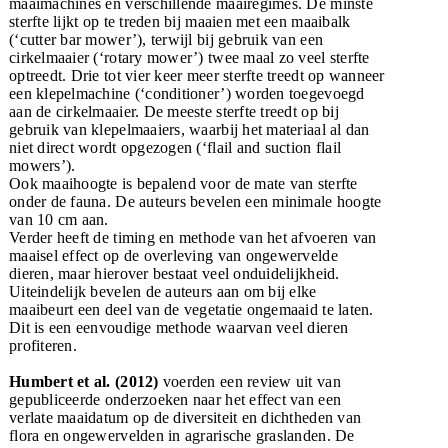
maaimachines en verschillende maairegimes. De minste
sterfte lijkt op te treden bij maaien met een maaibalk
(‘cutter bar mower’), terwijl bij gebruik van een
cirkelmaaier (‘rotary mower’) twee maal zo veel sterfte
optreedt. Drie tot vier keer meer sterfte treedt op wanneer
een klepelmachine (‘conditioner’) worden toegevoegd
aan de cirkelmaaier. De meeste sterfte treedt op bij
gebruik van klepelmaaiers, waarbij het materiaal al dan
niet direct wordt opgezogen (‘flail and suction flail
mowers’).
Ook maaihoogte is bepalend voor de mate van sterfte
onder de fauna. De auteurs bevelen een minimale hoogte
van 10 cm aan.
Verder heeft de timing en methode van het afvoeren van
maaisel effect op de overleving van ongewervelde
dieren, maar hierover bestaat veel onduidelijkheid.
Uiteindelijk bevelen de auteurs aan om bij elke
maaibeurt een deel van de vegetatie ongemaaid te laten.
Dit is een eenvoudige methode waarvan veel dieren
profiteren.
Humbert et al. (2012)
voerden een review uit van
gepubliceerde onderzoeken naar het effect van een
verlate maaidatum op de diversiteit en dichtheden van
flora en ongewervelden in agrarische graslanden. De