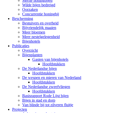
Sterfte honingbijen
Wilde bijen bedreigd
Oorzaken
Concurrentie honingbij
Bescherming
Bestuivers en overheid
Bijvriendelijk maaien
Meer bloemen
Meer nestelgelegenheid
Bijenhotels
Publicaties
Overzicht
Bijenplanten
Gasten van bijenhotels
Hoofdstukken
De Nederlandse bijen
Hoofdstukken
De wespen en mieren van Nederland
Hoofdstukken
De Nederlandse zweefvliegen
Hoofdstukken
Basisrapport Rode Lijst bijen
Bijen in stad en dorp
Van blinde bij tot zilveren fluitje
Projecten