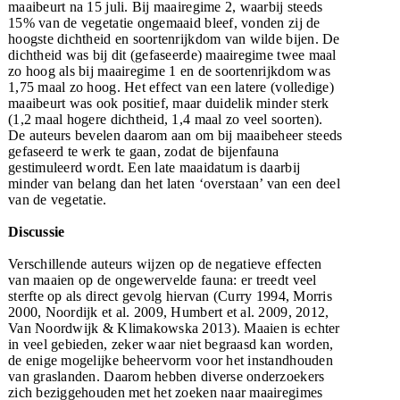
maaibeurt na 15 juli. Bij maairegime 2, waarbij steeds
15% van de vegetatie ongemaaid bleef, vonden zij de
hoogste dichtheid en soortenrijkdom van wilde bijen. De
dichtheid was bij dit (gefaseerde) maairegime twee maal
zo hoog als bij maairegime 1 en de soortenrijkdom was
1,75 maal zo hoog. Het effect van een latere (volledige)
maaibeurt was ook positief, maar duidelik minder sterk
(1,2 maal hogere dichtheid, 1,4 maal zo veel soorten).
De auteurs bevelen daarom aan om bij maaibeheer steeds
gefaseerd te werk te gaan, zodat de bijenfauna
gestimuleerd wordt. Een late maaidatum is daarbij
minder van belang dan het laten ‘overstaan’ van een deel
van de vegetatie.
Discussie
Verschillende auteurs wijzen op de negatieve effecten
van maaien op de ongewervelde fauna: er treedt veel
sterfte op als direct gevolg hiervan (Curry 1994, Morris
2000, Noordijk et al. 2009, Humbert et al. 2009, 2012,
Van Noordwijk & Klimakowska 2013). Maaien is echter
in veel gebieden, zeker waar niet begraasd kan worden,
de enige mogelijke beheervorm voor het instandhouden
van graslanden. Daarom hebben diverse onderzoekers
zich beziggehouden met het zoeken naar maairegimes