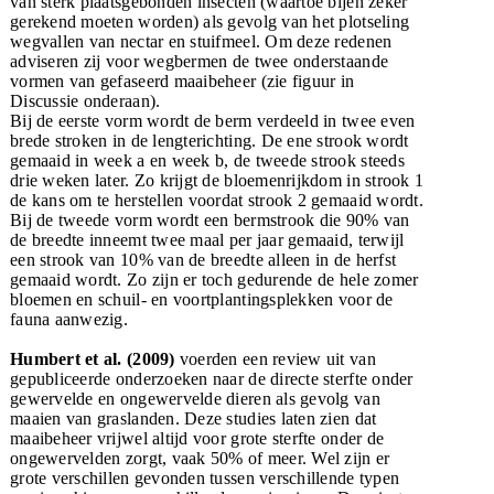
van sterk plaatsgebonden insecten (waartoe bijen zeker
gerekend moeten worden) als gevolg van het plotseling
wegvallen van nectar en stuifmeel. Om deze redenen
adviseren zij voor wegbermen de twee onderstaande
vormen van gefaseerd maaibeheer (zie figuur in
Discussie onderaan)
.
Bij de eerste vorm wordt de berm verdeeld in twee even
brede stroken in de lengterichting. De ene strook wordt
gemaaid in week a en week b, de tweede strook steeds
drie weken later. Zo krijgt de bloemenrijkdom in strook 1
de kans om te herstellen voordat strook 2 gemaaid wordt.
Bij de tweede vorm wordt een bermstrook die 90% van
de breedte inneemt twee maal per jaar gemaaid, terwijl
een strook van 10% van de breedte alleen in de herfst
gemaaid wordt. Zo zijn er toch gedurende de hele zomer
bloemen en schuil- en voortplantingsplekken voor de
fauna aanwezig.
Humbert et al. (2009)
voerden een review uit van
gepubliceerde onderzoeken naar de directe sterfte onder
gewervelde en ongewervelde dieren als gevolg van
maaien van graslanden. Deze studies laten zien dat
maaibeheer vrijwel altijd voor grote sterfte onder de
ongewervelden zorgt, vaak 50% of meer. Wel zijn er
grote verschillen gevonden tussen verschillende typen