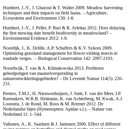
Humbert, J.-Y., J. Ghazoul & T. Walter 2009. Meadow harvesting
techniques and their impacts on field fauna. – Agriculture,
Ecosystems and Environment 130: 1-8.
Humbert, J.-Y., J. Pellet, P. Buri & R. Arlettaz 2012. Does delaying
the first mowing date benefit biodiversity in meadowland? –
Environmental Evidence 2012: 1-9.
Noordijk, J., K. Delille, A.P. Schaffers & K.V. Sykora 2009.
Optimizing grassland management for flower-visiting insects in
roadside verges.
– Biological Conservation 142: 2097-2103.
Noordwijk, T. van & A. Klimakowska 2013. Profiteren
geleedpotigen van maaiselverspreiding in
natuurontwikkelingsgebieden? – De Levende Natuur 114(5): 226-
231.
Peeters, T.M.J., H. Nieuwenhuijsen, J. Smit, F. van der Meer, I.P.
Raemakers, W.R.B. Heitmans, K. van Achterberg, M. Kwak, A.J.
Loonstra, J. de Rond, M. Roos & M. Reemer 2012. De
Nederlandse bijen (Hymenoptera: Apidae s.l.). – Natuur van
Nederland 11: 1–544.
Valtonen, A., K. Saarinen & J. Jantunen 2006.
Effect of different