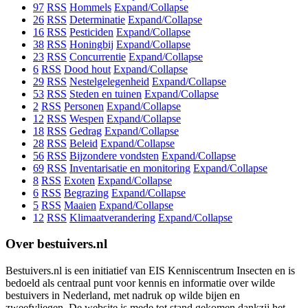
97
RSS
Hommels
Expand/Collapse
26
RSS
Determinatie
Expand/Collapse
16
RSS
Pesticiden
Expand/Collapse
38
RSS
Honingbij
Expand/Collapse
23
RSS
Concurrentie
Expand/Collapse
6
RSS
Dood hout
Expand/Collapse
29
RSS
Nestelgelegenheid
Expand/Collapse
53
RSS
Steden en tuinen
Expand/Collapse
2
RSS
Personen
Expand/Collapse
12
RSS
Wespen
Expand/Collapse
18
RSS
Gedrag
Expand/Collapse
28
RSS
Beleid
Expand/Collapse
56
RSS
Bijzondere vondsten
Expand/Collapse
69
RSS
Inventarisatie en monitoring
Expand/Collapse
8
RSS
Exoten
Expand/Collapse
6
RSS
Begrazing
Expand/Collapse
5
RSS
Maaien
Expand/Collapse
12
RSS
Klimaatverandering
Expand/Collapse
Over bestuivers.nl
Bestuivers.nl is een initiatief van EIS Kenniscentrum Insecten en is
bedoeld als centraal punt voor kennis en informatie over wilde
bestuivers in Nederland, met nadruk op wilde bijen en
zweefvliegen. De website is mede tot stand gekomen dankzij het