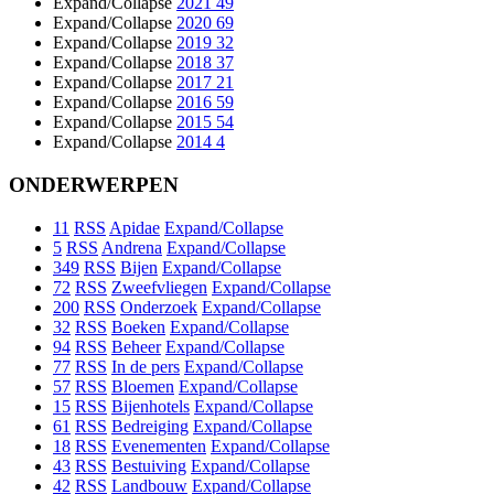
Expand/Collapse
2021
49
Expand/Collapse
2020
69
Expand/Collapse
2019
32
Expand/Collapse
2018
37
Expand/Collapse
2017
21
Expand/Collapse
2016
59
Expand/Collapse
2015
54
Expand/Collapse
2014
4
ONDERWERPEN
11
RSS
Apidae
Expand/Collapse
5
RSS
Andrena
Expand/Collapse
349
RSS
Bijen
Expand/Collapse
72
RSS
Zweefvliegen
Expand/Collapse
200
RSS
Onderzoek
Expand/Collapse
32
RSS
Boeken
Expand/Collapse
94
RSS
Beheer
Expand/Collapse
77
RSS
In de pers
Expand/Collapse
57
RSS
Bloemen
Expand/Collapse
15
RSS
Bijenhotels
Expand/Collapse
61
RSS
Bedreiging
Expand/Collapse
18
RSS
Evenementen
Expand/Collapse
43
RSS
Bestuiving
Expand/Collapse
42
RSS
Landbouw
Expand/Collapse