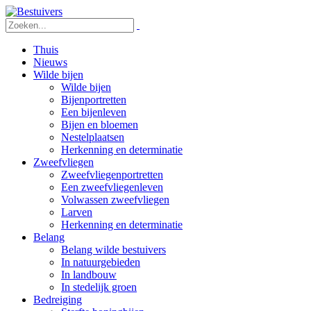
Thuis
Nieuws
Wilde bijen
Wilde bijen
Bijenportretten
Een bijenleven
Bijen en bloemen
Nestelplaatsen
Herkenning en determinatie
Zweefvliegen
Zweefvliegenportretten
Een zweefvliegenleven
Volwassen zweefvliegen
Larven
Herkenning en determinatie
Belang
Belang wilde bestuivers
In natuurgebieden
In landbouw
In stedelijk groen
Bedreiging