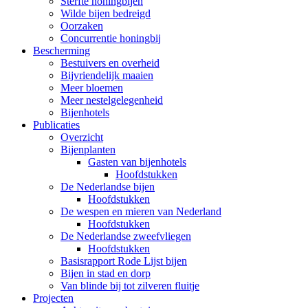
Sterfte honingbijen
Wilde bijen bedreigd
Oorzaken
Concurrentie honingbij
Bescherming
Bestuivers en overheid
Bijvriendelijk maaien
Meer bloemen
Meer nestelgelegenheid
Bijenhotels
Publicaties
Overzicht
Bijenplanten
Gasten van bijenhotels
Hoofdstukken
De Nederlandse bijen
Hoofdstukken
De wespen en mieren van Nederland
Hoofdstukken
De Nederlandse zweefvliegen
Hoofdstukken
Basisrapport Rode Lijst bijen
Bijen in stad en dorp
Van blinde bij tot zilveren fluitje
Projecten