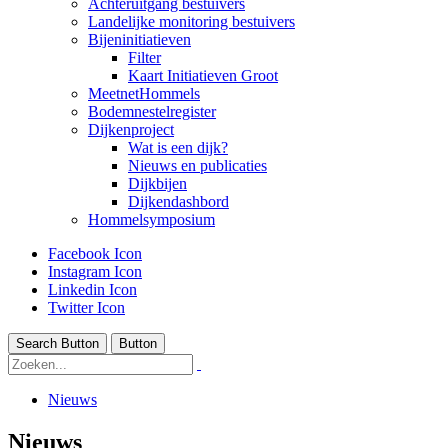
Achteruitgang bestuivers
Landelijke monitoring bestuivers
Bijeninitiatieven
Filter
Kaart Initiatieven Groot
MeetnetHommels
Bodemnestelregister
Dijkenproject
Wat is een dijk?
Nieuws en publicaties
Dijkbijen
Dijkendashbord
Hommelsymposium
Facebook Icon
Instagram Icon
Linkedin Icon
Twitter Icon
Search Button
Button
Nieuws
Nieuws