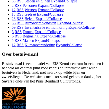
53
RSS
Steden en tuinen
Expand/Collapse
2
RSS
Personen
Expand/Collapse
12
RSS
Wespen
Expand/Collapse
18
RSS
Gedrag
Expand/Collapse
28
RSS
Beleid
Expand/Collapse
56
RSS
Bijzondere vondsten
Expand/Collapse
69
RSS
Inventarisatie en monitoring
Expand/Collapse
8
RSS
Exoten
Expand/Collapse
6
RSS
Begrazing
Expand/Collapse
5
RSS
Maaien
Expand/Collapse
12
RSS
Klimaatverandering
Expand/Collapse
Over bestuivers.nl
Bestuivers.nl is een initiatief van EIS Kenniscentrum Insecten en is
bedoeld als centraal punt voor kennis en informatie over wilde
bestuivers in Nederland, met nadruk op wilde bijen en
zweefvliegen. De website is mede tot stand gekomen dankzij het
Sayers Fonds van het Prins Bernhard Cultuurfonds.