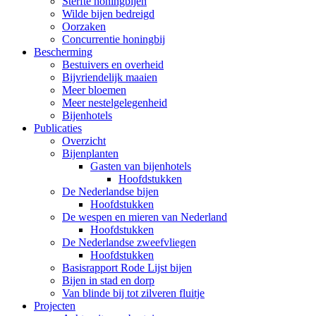
Sterfte honingbijen
Wilde bijen bedreigd
Oorzaken
Concurrentie honingbij
Bescherming
Bestuivers en overheid
Bijvriendelijk maaien
Meer bloemen
Meer nestelgelegenheid
Bijenhotels
Publicaties
Overzicht
Bijenplanten
Gasten van bijenhotels
Hoofdstukken
De Nederlandse bijen
Hoofdstukken
De wespen en mieren van Nederland
Hoofdstukken
De Nederlandse zweefvliegen
Hoofdstukken
Basisrapport Rode Lijst bijen
Bijen in stad en dorp
Van blinde bij tot zilveren fluitje
Projecten