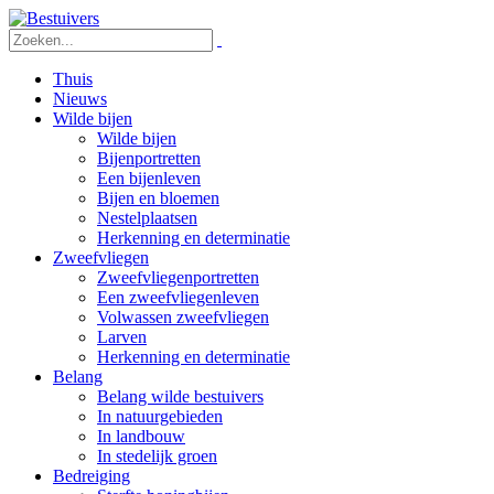
Thuis
Nieuws
Wilde bijen
Wilde bijen
Bijenportretten
Een bijenleven
Bijen en bloemen
Nestelplaatsen
Herkenning en determinatie
Zweefvliegen
Zweefvliegenportretten
Een zweefvliegenleven
Volwassen zweefvliegen
Larven
Herkenning en determinatie
Belang
Belang wilde bestuivers
In natuurgebieden
In landbouw
In stedelijk groen
Bedreiging