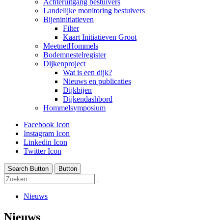
Achteruitgang bestuivers
Landelijke monitoring bestuivers
Bijeninitiatieven
Filter
Kaart Initiatieven Groot
MeetnetHommels
Bodemnestelregister
Dijkenproject
Wat is een dijk?
Nieuws en publicaties
Dijkbijen
Dijkendashbord
Hommelsymposium
Facebook Icon
Instagram Icon
Linkedin Icon
Twitter Icon
Search Button
Button
Nieuws
Nieuws