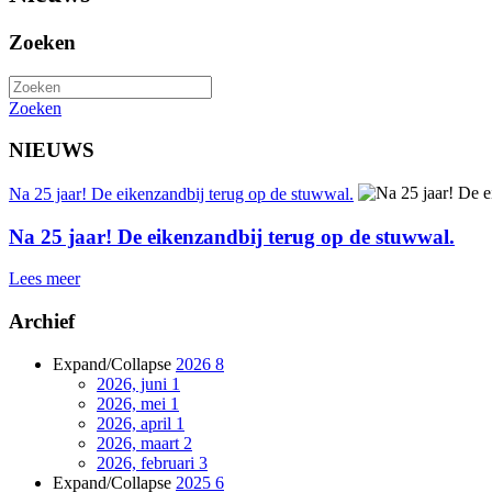
Zoeken
Zoeken
NIEUWS
Na 25 jaar! De eikenzandbij terug op de stuwwal.
Na 25 jaar! De eikenzandbij terug op de stuwwal.
Lees meer
Archief
Expand/Collapse
2026
8
2026, juni
1
2026, mei
1
2026, april
1
2026, maart
2
2026, februari
3
Expand/Collapse
2025
6