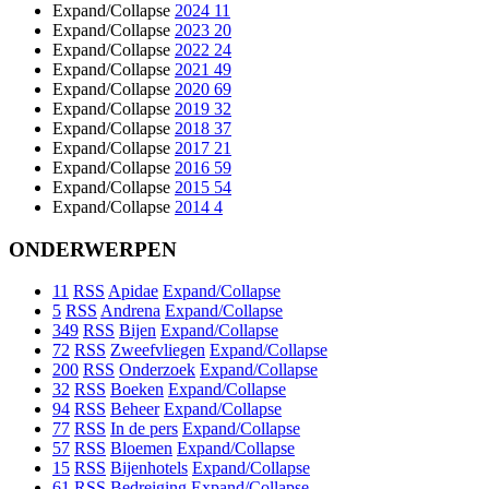
Expand/Collapse
2024
11
Expand/Collapse
2023
20
Expand/Collapse
2022
24
Expand/Collapse
2021
49
Expand/Collapse
2020
69
Expand/Collapse
2019
32
Expand/Collapse
2018
37
Expand/Collapse
2017
21
Expand/Collapse
2016
59
Expand/Collapse
2015
54
Expand/Collapse
2014
4
ONDERWERPEN
11
RSS
Apidae
Expand/Collapse
5
RSS
Andrena
Expand/Collapse
349
RSS
Bijen
Expand/Collapse
72
RSS
Zweefvliegen
Expand/Collapse
200
RSS
Onderzoek
Expand/Collapse
32
RSS
Boeken
Expand/Collapse
94
RSS
Beheer
Expand/Collapse
77
RSS
In de pers
Expand/Collapse
57
RSS
Bloemen
Expand/Collapse
15
RSS
Bijenhotels
Expand/Collapse
61
RSS
Bedreiging
Expand/Collapse