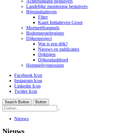
Achteruitgang bestuivers
Landelijke monitoring bestuivers
Bijeninitiatieven
Filter
Kaart Initiatieven Groot
MeetnetHommels
Bodemnestelregister
Dijkenproject
Wat is een dijk?
Nieuws en publicaties
Dijkbijen
Dijkendashbord
Hommelsymposium
Facebook Icon
Instagram Icon
Linkedin Icon
Twitter Icon
Search Button
Button
Nieuws
Nieuws