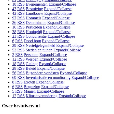
18
RSS
Evenementen
Expand/Collapse
43
RSS
Bestuiving
Expand/Collapse
42
RSS
Landbouw
Expand/Collapse
97
RSS
Hommels
Expand/Collapse
26
RSS
Determinatie
Expand/Collapse
16
RSS
Pesticiden
Expand/Collapse
38
RSS
Honingbij
Expand/Collapse
23
RSS
Concurrentie
Expand/Collapse
6
RSS
Dood hout
Expand/Collapse
29
RSS
Nestelgelegenheid
Expand/Collapse
53
RSS
Steden en tuinen
Expand/Collapse
2
RSS
Personen
Expand/Collapse
12
RSS
Wespen
Expand/Collapse
18
RSS
Gedrag
Expand/Collapse
28
RSS
Beleid
Expand/Collapse
56
RSS
Bijzondere vondsten
Expand/Collapse
69
RSS
Inventarisatie en monitoring
Expand/Collapse
8
RSS
Exoten
Expand/Collapse
6
RSS
Begrazing
Expand/Collapse
5
RSS
Maaien
Expand/Collapse
12
RSS
Klimaatverandering
Expand/Collapse
Over bestuivers.nl