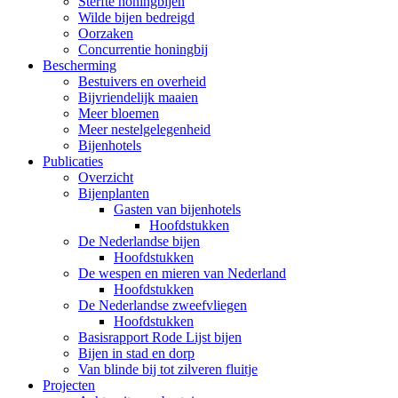
Sterfte honingbijen
Wilde bijen bedreigd
Oorzaken
Concurrentie honingbij
Bescherming
Bestuivers en overheid
Bijvriendelijk maaien
Meer bloemen
Meer nestelgelegenheid
Bijenhotels
Publicaties
Overzicht
Bijenplanten
Gasten van bijenhotels
Hoofdstukken
De Nederlandse bijen
Hoofdstukken
De wespen en mieren van Nederland
Hoofdstukken
De Nederlandse zweefvliegen
Hoofdstukken
Basisrapport Rode Lijst bijen
Bijen in stad en dorp
Van blinde bij tot zilveren fluitje
Projecten