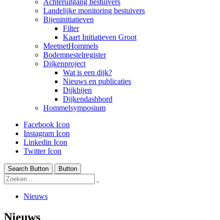
Achteruitgang bestuivers
Landelijke monitoring bestuivers
Bijeninitiatieven
Filter
Kaart Initiatieven Groot
MeetnetHommels
Bodemnestelregister
Dijkenproject
Wat is een dijk?
Nieuws en publicaties
Dijkbijen
Dijkendashbord
Hommelsymposium
Facebook Icon
Instagram Icon
Linkedin Icon
Twitter Icon
Search Button
Button
Nieuws
Nieuws