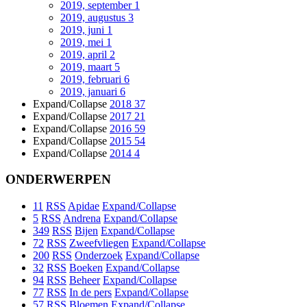
2019, september
1
2019, augustus
3
2019, juni
1
2019, mei
1
2019, april
2
2019, maart
5
2019, februari
6
2019, januari
6
Expand/Collapse
2018
37
Expand/Collapse
2017
21
Expand/Collapse
2016
59
Expand/Collapse
2015
54
Expand/Collapse
2014
4
ONDERWERPEN
11
RSS
Apidae
Expand/Collapse
5
RSS
Andrena
Expand/Collapse
349
RSS
Bijen
Expand/Collapse
72
RSS
Zweefvliegen
Expand/Collapse
200
RSS
Onderzoek
Expand/Collapse
32
RSS
Boeken
Expand/Collapse
94
RSS
Beheer
Expand/Collapse
77
RSS
In de pers
Expand/Collapse
57
RSS
Bloemen
Expand/Collapse