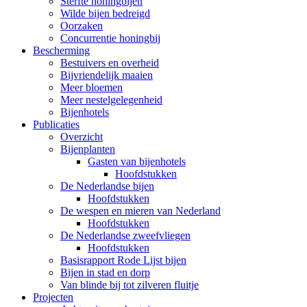
Sterfte honingbijen
Wilde bijen bedreigd
Oorzaken
Concurrentie honingbij
Bescherming
Bestuivers en overheid
Bijvriendelijk maaien
Meer bloemen
Meer nestelgelegenheid
Bijenhotels
Publicaties
Overzicht
Bijenplanten
Gasten van bijenhotels
Hoofdstukken
De Nederlandse bijen
Hoofdstukken
De wespen en mieren van Nederland
Hoofdstukken
De Nederlandse zweefvliegen
Hoofdstukken
Basisrapport Rode Lijst bijen
Bijen in stad en dorp
Van blinde bij tot zilveren fluitje
Projecten