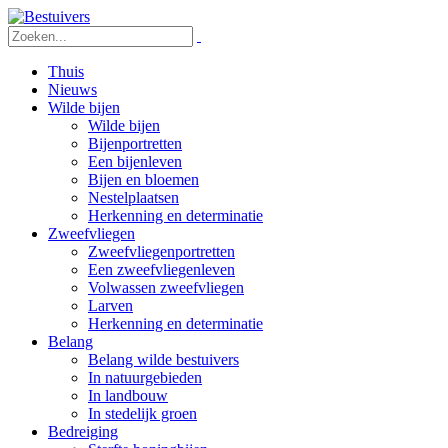
Thuis
Nieuws
Wilde bijen
Wilde bijen
Bijenportretten
Een bijenleven
Bijen en bloemen
Nestelplaatsen
Herkenning en determinatie
Zweefvliegen
Zweefvliegenportretten
Een zweefvliegenleven
Volwassen zweefvliegen
Larven
Herkenning en determinatie
Belang
Belang wilde bestuivers
In natuurgebieden
In landbouw
In stedelijk groen
Bedreiging