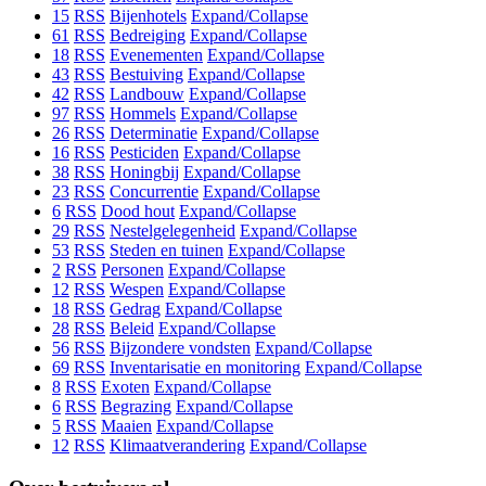
15
RSS
Bijenhotels
Expand/Collapse
61
RSS
Bedreiging
Expand/Collapse
18
RSS
Evenementen
Expand/Collapse
43
RSS
Bestuiving
Expand/Collapse
42
RSS
Landbouw
Expand/Collapse
97
RSS
Hommels
Expand/Collapse
26
RSS
Determinatie
Expand/Collapse
16
RSS
Pesticiden
Expand/Collapse
38
RSS
Honingbij
Expand/Collapse
23
RSS
Concurrentie
Expand/Collapse
6
RSS
Dood hout
Expand/Collapse
29
RSS
Nestelgelegenheid
Expand/Collapse
53
RSS
Steden en tuinen
Expand/Collapse
2
RSS
Personen
Expand/Collapse
12
RSS
Wespen
Expand/Collapse
18
RSS
Gedrag
Expand/Collapse
28
RSS
Beleid
Expand/Collapse
56
RSS
Bijzondere vondsten
Expand/Collapse
69
RSS
Inventarisatie en monitoring
Expand/Collapse
8
RSS
Exoten
Expand/Collapse
6
RSS
Begrazing
Expand/Collapse
5
RSS
Maaien
Expand/Collapse
12
RSS
Klimaatverandering
Expand/Collapse