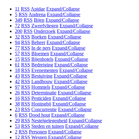
11
RSS
Apidae
Expand/Collapse
5
RSS
Andrena
Expand/Collapse
349
RSS
Bijen
Expand/Collapse
72
RSS
Zweefvliegen
Expand/Collapse
200
RSS
Onderzoek
Expand/Collapse
32
RSS
Boeken
Expand/Collapse
94
RSS
Beheer
Expand/Collapse
77
RSS
In de pers
Expand/Collapse
57
RSS
Bloemen
Expand/Collapse
15
RSS
Bijenhotels
Expand/Collapse
61
RSS
Bedreiging
Expand/Collapse
18
RSS
Evenementen
Expand/Collapse
43
RSS
Bestuiving
Expand/Collapse
42
RSS
Landbouw
Expand/Collapse
97
RSS
Hommels
Expand/Collapse
26
RSS
Determinatie
Expand/Collapse
16
RSS
Pesticiden
Expand/Collapse
38
RSS
Honingbij
Expand/Collapse
23
RSS
Concurrentie
Expand/Collapse
6
RSS
Dood hout
Expand/Collapse
29
RSS
Nestelgelegenheid
Expand/Collapse
53
RSS
Steden en tuinen
Expand/Collapse
2
RSS
Personen
Expand/Collapse
12
RSS
Wespen
Expand/Collapse