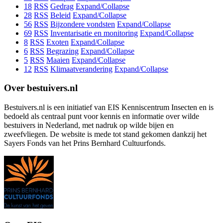
18
RSS
Gedrag
Expand/Collapse
28
RSS
Beleid
Expand/Collapse
56
RSS
Bijzondere vondsten
Expand/Collapse
69
RSS
Inventarisatie en monitoring
Expand/Collapse
8
RSS
Exoten
Expand/Collapse
6
RSS
Begrazing
Expand/Collapse
5
RSS
Maaien
Expand/Collapse
12
RSS
Klimaatverandering
Expand/Collapse
Over bestuivers.nl
Bestuivers.nl is een initiatief van EIS Kenniscentrum Insecten en is
bedoeld als centraal punt voor kennis en informatie over wilde
bestuivers in Nederland, met nadruk op wilde bijen en
zweefvliegen. De website is mede tot stand gekomen dankzij het
Sayers Fonds van het Prins Bernhard Cultuurfonds.