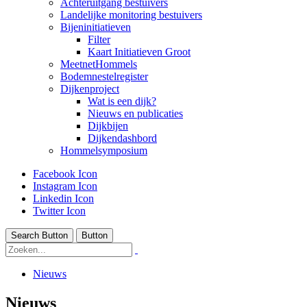
Achteruitgang bestuivers
Landelijke monitoring bestuivers
Bijeninitiatieven
Filter
Kaart Initiatieven Groot
MeetnetHommels
Bodemnestelregister
Dijkenproject
Wat is een dijk?
Nieuws en publicaties
Dijkbijen
Dijkendashbord
Hommelsymposium
Facebook Icon
Instagram Icon
Linkedin Icon
Twitter Icon
Search Button
Button
Nieuws
Nieuws