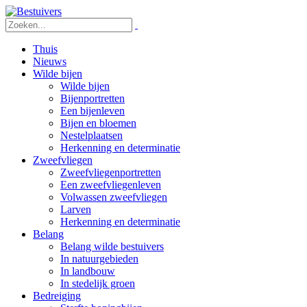
Thuis
Nieuws
Wilde bijen
Wilde bijen
Bijenportretten
Een bijenleven
Bijen en bloemen
Nestelplaatsen
Herkenning en determinatie
Zweefvliegen
Zweefvliegenportretten
Een zweefvliegenleven
Volwassen zweefvliegen
Larven
Herkenning en determinatie
Belang
Belang wilde bestuivers
In natuurgebieden
In landbouw
In stedelijk groen
Bedreiging