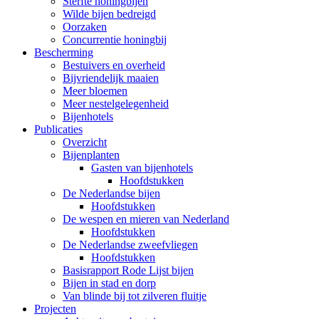
Sterfte honingbijen
Wilde bijen bedreigd
Oorzaken
Concurrentie honingbij
Bescherming
Bestuivers en overheid
Bijvriendelijk maaien
Meer bloemen
Meer nestelgelegenheid
Bijenhotels
Publicaties
Overzicht
Bijenplanten
Gasten van bijenhotels
Hoofdstukken
De Nederlandse bijen
Hoofdstukken
De wespen en mieren van Nederland
Hoofdstukken
De Nederlandse zweefvliegen
Hoofdstukken
Basisrapport Rode Lijst bijen
Bijen in stad en dorp
Van blinde bij tot zilveren fluitje
Projecten