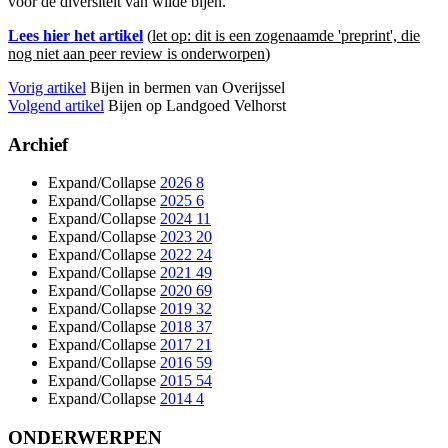
voor de diversiteit van wilde bijen.
Lees hier het artikel
(
let op: dit is een zogenaamde 'preprint', die
nog niet aan peer review is onderworpen
)
Vorig artikel
Bijen in bermen van Overijssel
Volgend artikel
Bijen op Landgoed Velhorst
Archief
Expand/Collapse
2026
8
Expand/Collapse
2025
6
Expand/Collapse
2024
11
Expand/Collapse
2023
20
Expand/Collapse
2022
24
Expand/Collapse
2021
49
Expand/Collapse
2020
69
Expand/Collapse
2019
32
Expand/Collapse
2018
37
Expand/Collapse
2017
21
Expand/Collapse
2016
59
Expand/Collapse
2015
54
Expand/Collapse
2014
4
ONDERWERPEN