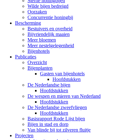
Sterfte honingbijen
Wilde bijen bedreigd
Oorzaken
Concurrentie honingbij
Bescherming
Bestuivers en overheid
Bijvriendelijk maaien
Meer bloemen
Meer nestelgelegenheid
Bijenhotels
Publicaties
Overzicht
Bijenplanten
Gasten van bijenhotels
Hoofdstukken
De Nederlandse bijen
Hoofdstukken
De wespen en mieren van Nederland
Hoofdstukken
De Nederlandse zweefvliegen
Hoofdstukken
Basisrapport Rode Lijst bijen
Bijen in stad en dorp
Van blinde bij tot zilveren fluitje
Projecten