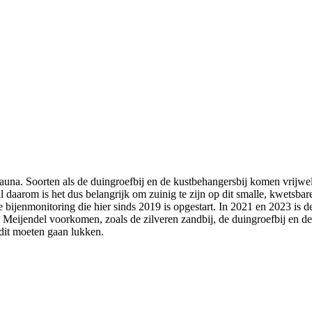
una. Soorten als de duingroefbij en de kustbehangersbij komen vrijwel
 al daarom is het dus belangrijk om zuinig te zijn op dit smalle, kwetsb
de bijenmonitoring die hier sinds 2019 is opgestart. In 2021 en 2023 is 
 Meijendel voorkomen, zoals de zilveren zandbij, de duingroefbij en de 
l dit moeten gaan lukken.