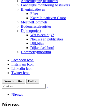
Achteruitgang bestuivers
Landelijke monitoring bestuivers
Bijeninitiatieven
Filter
Kaart Initiatieven Groot
MeetnetHommels
Bodemnestelregister
Dijkenproject
Wat is een dijk?
Nieuws en publicaties
Dijkbijen
Dijkendashbord
Hommelsymposium
Facebook Icon
Instagram Icon
Linkedin Icon
Twitter Icon
Search Button
Button
Nieuws
Nieuws