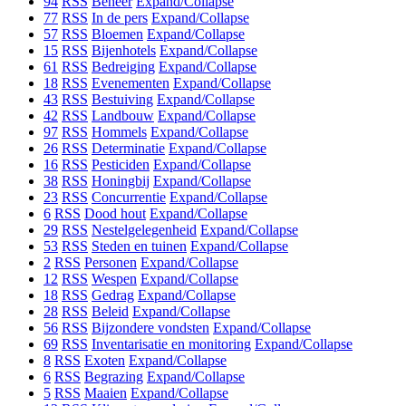
94
RSS
Beheer
Expand/Collapse
77
RSS
In de pers
Expand/Collapse
57
RSS
Bloemen
Expand/Collapse
15
RSS
Bijenhotels
Expand/Collapse
61
RSS
Bedreiging
Expand/Collapse
18
RSS
Evenementen
Expand/Collapse
43
RSS
Bestuiving
Expand/Collapse
42
RSS
Landbouw
Expand/Collapse
97
RSS
Hommels
Expand/Collapse
26
RSS
Determinatie
Expand/Collapse
16
RSS
Pesticiden
Expand/Collapse
38
RSS
Honingbij
Expand/Collapse
23
RSS
Concurrentie
Expand/Collapse
6
RSS
Dood hout
Expand/Collapse
29
RSS
Nestelgelegenheid
Expand/Collapse
53
RSS
Steden en tuinen
Expand/Collapse
2
RSS
Personen
Expand/Collapse
12
RSS
Wespen
Expand/Collapse
18
RSS
Gedrag
Expand/Collapse
28
RSS
Beleid
Expand/Collapse
56
RSS
Bijzondere vondsten
Expand/Collapse
69
RSS
Inventarisatie en monitoring
Expand/Collapse
8
RSS
Exoten
Expand/Collapse
6
RSS
Begrazing
Expand/Collapse
5
RSS
Maaien
Expand/Collapse