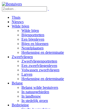
Thuis
Nieuws
Wilde bijen
Wilde bijen
Bijenportretten
Een bijenleven
Bijen en bloemen
Nestelplaatsen
Herkenning en determinatie
Zweefvliegen
Zweefvliegenportretten
Een zweefvliegenleven
Volwassen zweefvliegen
Larven
Herkenning en determinatie
Belang
Belang wilde bestuivers
In natuurgebieden
In landbouw
In stedelijk groen
Bedreiging