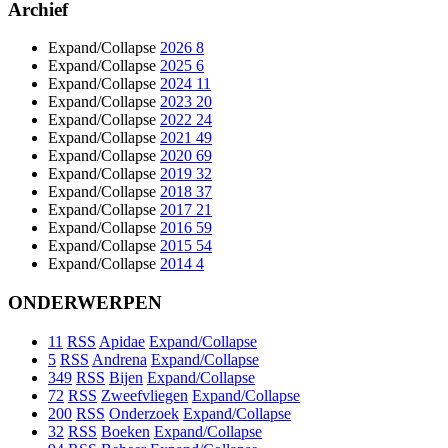
Archief
Expand/Collapse
2026
8
Expand/Collapse
2025
6
Expand/Collapse
2024
11
Expand/Collapse
2023
20
Expand/Collapse
2022
24
Expand/Collapse
2021
49
Expand/Collapse
2020
69
Expand/Collapse
2019
32
Expand/Collapse
2018
37
Expand/Collapse
2017
21
Expand/Collapse
2016
59
Expand/Collapse
2015
54
Expand/Collapse
2014
4
ONDERWERPEN
11
RSS
Apidae
Expand/Collapse
5
RSS
Andrena
Expand/Collapse
349
RSS
Bijen
Expand/Collapse
72
RSS
Zweefvliegen
Expand/Collapse
200
RSS
Onderzoek
Expand/Collapse
32
RSS
Boeken
Expand/Collapse