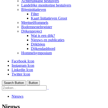
Achteruitgang bestuivers
Landelijke monitoring bestuivers
Bijeninitiatieven
Filter
Kaart Initiatieven Groot
MeetnetHommels
Bodemnestelregister
Dijkenproject
Wat is een dijk?
Nieuws en publicaties
Dijkbijen
Dijkendashbord
Hommelsymposium
Facebook Icon
Instagram Icon
Linkedin Icon
Twitter Icon
Search Button
Button
Nieuws
Nieuws