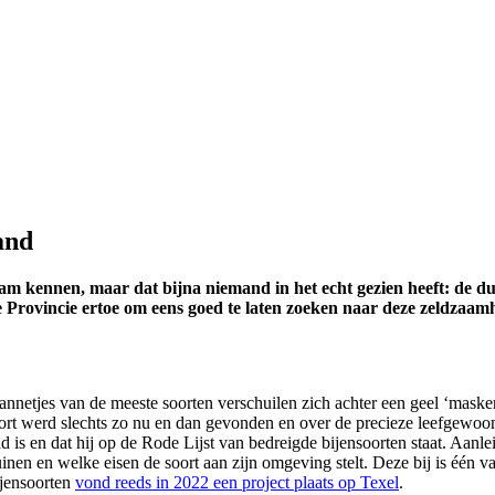
and
naam kennen, maar dat bijna niemand in het echt gezien heeft: de 
 Provincie ertoe om eens goed te laten zoeken naar deze zeldzaamh
 mannetjes van de meeste soorten verschuilen zich achter een geel ‘mask
 soort werd slechts zo nu en dan gevonden en over de precieze leefgewo
id is en dat hij op de Rode Lijst van bedreigde bijensoorten staat. Aan
n en welke eisen de soort aan zijn omgeving stelt. Deze bij is één va
ijensoorten
vond reeds in 2022 een project plaats op Texel
.