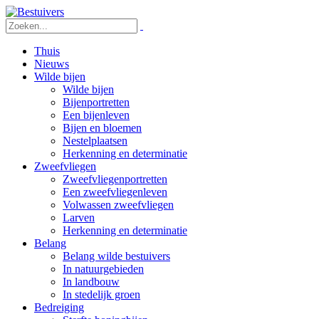
Thuis
Nieuws
Wilde bijen
Wilde bijen
Bijenportretten
Een bijenleven
Bijen en bloemen
Nestelplaatsen
Herkenning en determinatie
Zweefvliegen
Zweefvliegenportretten
Een zweefvliegenleven
Volwassen zweefvliegen
Larven
Herkenning en determinatie
Belang
Belang wilde bestuivers
In natuurgebieden
In landbouw
In stedelijk groen
Bedreiging