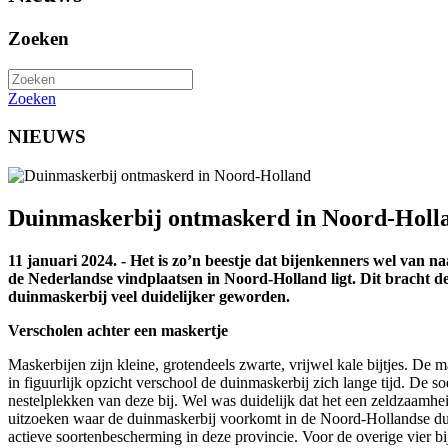
Zoeken
Zoeken
NIEUWS
Duinmaskerbij ontmaskerd in Noord-Holl
11 januari 2024. - Het is zo’n beestje dat bijenkenners wel van 
de Nederlandse vindplaatsen in Noord-Holland ligt. Dit bracht de
duinmaskerbij veel duidelijker geworden.
Verscholen achter een maskertje
Maskerbijen zijn kleine, grotendeels zwarte, vrijwel kale bijtjes. De
in figuurlijk opzicht verschool de duinmaskerbij zich lange tijd. De
nestelplekken van deze bij. Wel was duidelijk dat het een zeldzaamhe
uitzoeken waar de duinmaskerbij voorkomt in de Noord-Hollandse duine
actieve soortenbescherming in deze provincie. Voor de overige vier b