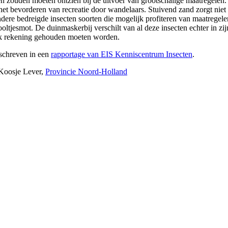
n zouden moeten ontzien bij de uitvoer van grootschalige maatregelen. 
r het bevorderen van recreatie door wandelaars. Stuivend zand zorgt ni
ere bedreigde insecten soorten die mogelijk profiteren van maatregelen
iooltjesmot. De duinmaskerbij verschilt van al deze insecten echter in z
ijk rekening gehouden moeten worden.
eschreven in een
rapportage van EIS Kenniscentrum Insecten
.
Koosje Lever,
Provincie Noord-Holland