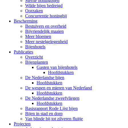
Sterfte honingbijen
Wilde bijen bedreigd
Oorzaken
Concurrentie honingbij
Bescherming
Bestuivers en overheid
Bijvriendelijk maaien
Meer bloemen
Meer nestelgelegenheid
Bijenhotels
Publicaties
Overzicht
Bijenplanten
Gasten van bijenhotels
Hoofdstukken
De Nederlandse bijen
Hoofdstukken
De wespen en mieren van Nederland
Hoofdstukken
De Nederlandse zweefvliegen
Hoofdstukken
Basisrapport Rode Lijst bijen
Bijen in stad en dorp
Van blinde bij tot zilveren fluitje
Projecten