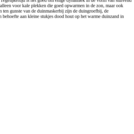
Tegelijkertijd is het goed om enige dynamiek in de vorm van stuivend
et alleen voor kale plekken die goed opwarmen in de zon, maar ook
 ten gunste van de duinmaskerbij zijn de duingroefbij, de
ijn behoefte aan kleine stukjes dood hout op het warme duinzand in