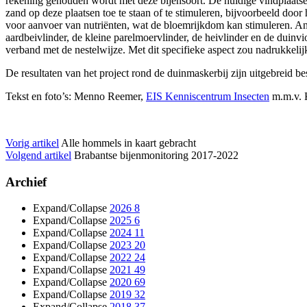
rekening gehouden wordt met deze bijensoort. De huidige vindplaatse
zand op deze plaatsen toe te staan of te stimuleren, bijvoorbeeld doo
voor aanvoer van nutriënten, wat de bloemrijkdom kan stimuleren. And
aardbeivlinder, de kleine parelmoervlinder, de heivlinder en de duinv
verband met de nestelwijze. Met dit specifieke aspect zou nadrukkel
De resultaten van het project rond de duinmaskerbij zijn uitgebreid b
Tekst en foto’s: Menno Reemer,
EIS Kenniscentrum Insecten
m.m.v. 
Vorig artikel
Alle hommels in kaart gebracht
Volgend artikel
Brabantse bijenmonitoring 2017-2022
Archief
Expand/Collapse
2026
8
Expand/Collapse
2025
6
Expand/Collapse
2024
11
Expand/Collapse
2023
20
Expand/Collapse
2022
24
Expand/Collapse
2021
49
Expand/Collapse
2020
69
Expand/Collapse
2019
32
Expand/Collapse
2018
37