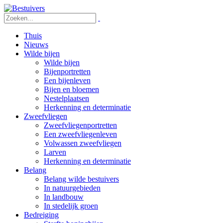
Thuis
Nieuws
Wilde bijen
Wilde bijen
Bijenportretten
Een bijenleven
Bijen en bloemen
Nestelplaatsen
Herkenning en determinatie
Zweefvliegen
Zweefvliegenportretten
Een zweefvliegenleven
Volwassen zweefvliegen
Larven
Herkenning en determinatie
Belang
Belang wilde bestuivers
In natuurgebieden
In landbouw
In stedelijk groen
Bedreiging