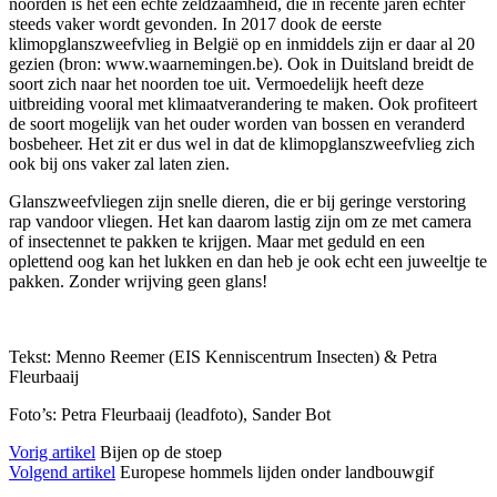
noorden is het een echte zeldzaamheid, die in recente jaren echter
steeds vaker wordt gevonden. In 2017 dook de eerste
klimopglanszweefvlieg in België op en inmiddels zijn er daar al 20
gezien (bron: www.waarnemingen.be). Ook in Duitsland breidt de
soort zich naar het noorden toe uit. Vermoedelijk heeft deze
uitbreiding vooral met klimaatverandering te maken. Ook profiteert
de soort mogelijk van het ouder worden van bossen en veranderd
bosbeheer. Het zit er dus wel in dat de klimopglanszweefvlieg zich
ook bij ons vaker zal laten zien.
Glanszweefvliegen zijn snelle dieren, die er bij geringe verstoring
rap vandoor vliegen. Het kan daarom lastig zijn om ze met camera
of insectennet te pakken te krijgen. Maar met geduld en een
oplettend oog kan het lukken en dan heb je ook echt een juweeltje te
pakken. Zonder wrijving geen glans!
Tekst: Menno Reemer (EIS Kenniscentrum Insecten) & Petra
Fleurbaaij
Foto’s: Petra Fleurbaaij (leadfoto), Sander Bot
Vorig artikel
Bijen op de stoep
Volgend artikel
Europese hommels lijden onder landbouwgif