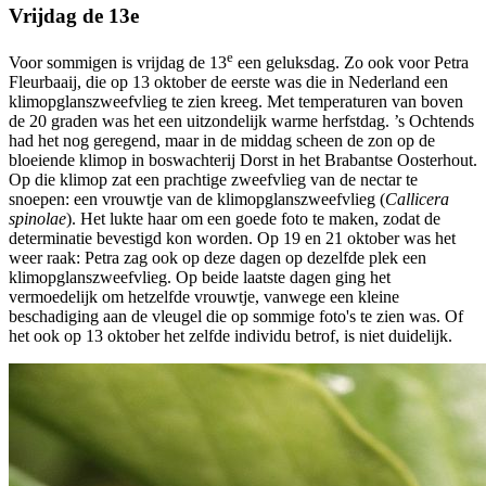
Vrijdag de 13e
e
Voor sommigen is vrijdag de 13
een geluksdag. Zo ook voor Petra
Fleurbaaij, die op 13 oktober de eerste was die in Nederland een
klimopglanszweefvlieg te zien kreeg. Met temperaturen van boven
de 20 graden was het een uitzondelijk warme herfstdag. ’s Ochtends
had het nog geregend, maar in de middag scheen de zon op de
bloeiende klimop in boswachterij Dorst in het Brabantse Oosterhout.
Op die klimop zat een prachtige zweefvlieg van de nectar te
snoepen: een vrouwtje van de klimopglanszweefvlieg (
Callicera
spinolae
). Het lukte haar om een goede foto te maken, zodat de
determinatie bevestigd kon worden. Op 19 en 21 oktober was het
weer raak: Petra zag ook op deze dagen op dezelfde plek een
klimopglanszweefvlieg. Op beide laatste dagen ging het
vermoedelijk om hetzelfde vrouwtje, vanwege een kleine
beschadiging aan de vleugel die op sommige foto's te zien was. Of
het ook op 13 oktober het zelfde individu betrof, is niet duidelijk.