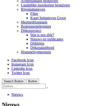
Achteruitgang bestuivers
Landelijke monitoring bestuivers
Bijeninitiatieven
Filter
Kaart Initiatieven Groot
MeetnetHommels
Bodemnestelregister
Dijkenproject
Wat is een dijk?
Nieuws en publicaties
Dijkbijen
Dijkendashbord
Hommelsymposium
Facebook Icon
Instagram Icon
Linkedin Icon
Twitter Icon
Search Button
Button
Nieuws
Nieuws