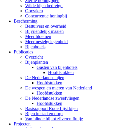
Sterfte honingbijen
Wilde bijen bedreigd
Oorzaken
Concurrentie honingbij
Bescherming
Bestuivers en overheid
Bijvriendelijk maaien
Meer bloemen
Meer nestelgelegenheid
Bijenhotels
Publicaties
Overzicht
Bijenplanten
Gasten van bijenhotels
Hoofdstukken
De Nederlandse bijen
Hoofdstukken
De wespen en mieren van Nederland
Hoofdstukken
De Nederlandse zweefvliegen
Hoofdstukken
Basisrapport Rode Lijst bijen
Bijen in stad en dorp
Van blinde bij tot zilveren fluitje
Projecten