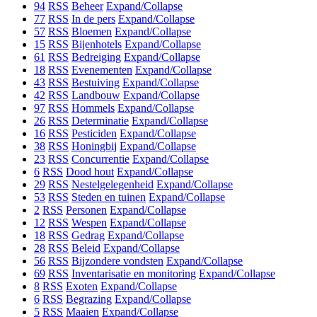
94
RSS
Beheer
Expand/Collapse
77
RSS
In de pers
Expand/Collapse
57
RSS
Bloemen
Expand/Collapse
15
RSS
Bijenhotels
Expand/Collapse
61
RSS
Bedreiging
Expand/Collapse
18
RSS
Evenementen
Expand/Collapse
43
RSS
Bestuiving
Expand/Collapse
42
RSS
Landbouw
Expand/Collapse
97
RSS
Hommels
Expand/Collapse
26
RSS
Determinatie
Expand/Collapse
16
RSS
Pesticiden
Expand/Collapse
38
RSS
Honingbij
Expand/Collapse
23
RSS
Concurrentie
Expand/Collapse
6
RSS
Dood hout
Expand/Collapse
29
RSS
Nestelgelegenheid
Expand/Collapse
53
RSS
Steden en tuinen
Expand/Collapse
2
RSS
Personen
Expand/Collapse
12
RSS
Wespen
Expand/Collapse
18
RSS
Gedrag
Expand/Collapse
28
RSS
Beleid
Expand/Collapse
56
RSS
Bijzondere vondsten
Expand/Collapse
69
RSS
Inventarisatie en monitoring
Expand/Collapse
8
RSS
Exoten
Expand/Collapse
6
RSS
Begrazing
Expand/Collapse
5
RSS
Maaien
Expand/Collapse