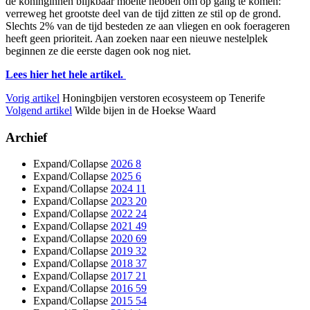
de koninginnen blijkbaar moeite hebben om op gang te komen:
verreweg het grootste deel van de tijd zitten ze stil op de grond.
Slechts 2% van de tijd besteden ze aan vliegen en ook foerageren
heeft geen prioriteit. Aan zoeken naar een nieuwe nestelplek
beginnen ze die eerste dagen ook nog niet.
Lees hier het hele artikel.
Vorig artikel
Honingbijen verstoren ecosysteem op Tenerife
Volgend artikel
Wilde bijen in de Hoekse Waard
Archief
Expand/Collapse
2026
8
Expand/Collapse
2025
6
Expand/Collapse
2024
11
Expand/Collapse
2023
20
Expand/Collapse
2022
24
Expand/Collapse
2021
49
Expand/Collapse
2020
69
Expand/Collapse
2019
32
Expand/Collapse
2018
37
Expand/Collapse
2017
21
Expand/Collapse
2016
59
Expand/Collapse
2015
54