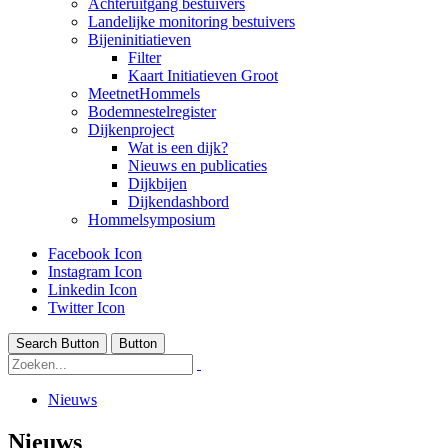
Achteruitgang bestuivers
Landelijke monitoring bestuivers
Bijeninitiatieven
Filter
Kaart Initiatieven Groot
MeetnetHommels
Bodemnestelregister
Dijkenproject
Wat is een dijk?
Nieuws en publicaties
Dijkbijen
Dijkendashbord
Hommelsymposium
Facebook Icon
Instagram Icon
Linkedin Icon
Twitter Icon
Search Button
Button
Nieuws
Nieuws