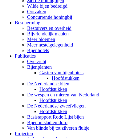
Sterfte honingbijen
Wilde bijen bedreigd
Oorzaken
Concurrentie honingbij
Bescherming
Bestuivers en overheid
Bijvriendelijk maaien
Meer bloemen
Meer nestelgelegenheid
Bijenhotels
Publicaties
Overzicht
Bijenplanten
Gasten van bijenhotels
Hoofdstukken
De Nederlandse bijen
Hoofdstukken
De wespen en mieren van Nederland
Hoofdstukken
De Nederlandse zweefvliegen
Hoofdstukken
Basisrapport Rode Lijst bijen
Bijen in stad en dorp
Van blinde bij tot zilveren fluitje
Projecten