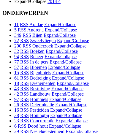
Expand/Collapse
2014
4
ONDERWERPEN
11
RSS
Apidae
Expand/Collapse
5
RSS
Andrena
Expand/Collapse
349
RSS
Bijen
Expand/Collapse
72
RSS
Zweefvliegen
Expand/Collapse
200
RSS
Onderzoek
Expand/Collapse
32
RSS
Boeken
Expand/Collapse
94
RSS
Beheer
Expand/Collapse
77
RSS
In de pers
Expand/Collapse
57
RSS
Bloemen
Expand/Collapse
15
RSS
Bijenhotels
Expand/Collapse
61
RSS
Bedreiging
Expand/Collapse
18
RSS
Evenementen
Expand/Collapse
43
RSS
Bestuiving
Expand/Collapse
42
RSS
Landbouw
Expand/Collapse
97
RSS
Hommels
Expand/Collapse
26
RSS
Determinatie
Expand/Collapse
16
RSS
Pesticiden
Expand/Collapse
38
RSS
Honingbij
Expand/Collapse
23
RSS
Concurrentie
Expand/Collapse
6
RSS
Dood hout
Expand/Collapse
29
RSS
Nestelgelegenheid
Expand/Collapse