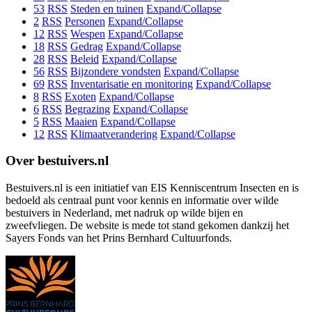
53
RSS
Steden en tuinen
Expand/Collapse
2
RSS
Personen
Expand/Collapse
12
RSS
Wespen
Expand/Collapse
18
RSS
Gedrag
Expand/Collapse
28
RSS
Beleid
Expand/Collapse
56
RSS
Bijzondere vondsten
Expand/Collapse
69
RSS
Inventarisatie en monitoring
Expand/Collapse
8
RSS
Exoten
Expand/Collapse
6
RSS
Begrazing
Expand/Collapse
5
RSS
Maaien
Expand/Collapse
12
RSS
Klimaatverandering
Expand/Collapse
Over bestuivers.nl
Bestuivers.nl is een initiatief van EIS Kenniscentrum Insecten en is
bedoeld als centraal punt voor kennis en informatie over wilde
bestuivers in Nederland, met nadruk op wilde bijen en
zweefvliegen. De website is mede tot stand gekomen dankzij het
Sayers Fonds van het Prins Bernhard Cultuurfonds.