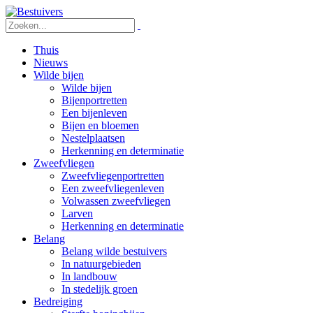
Thuis
Nieuws
Wilde bijen
Wilde bijen
Bijenportretten
Een bijenleven
Bijen en bloemen
Nestelplaatsen
Herkenning en determinatie
Zweefvliegen
Zweefvliegenportretten
Een zweefvliegenleven
Volwassen zweefvliegen
Larven
Herkenning en determinatie
Belang
Belang wilde bestuivers
In natuurgebieden
In landbouw
In stedelijk groen
Bedreiging