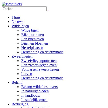
Thuis
Nieuws
Wilde bijen
Wilde bijen
Bijenportretten
Een bijenleven
Bijen en bloemen
Nestelplaatsen
Herkenning en determinatie
Zweefvliegen
Zweefvliegenportretten
Een zweefvliegenleven
Volwassen zweefvliegen
Larven
Herkenning en determinatie
Belang
Belang wilde bestuivers
In natuurgebieden
In landbouw
In stedelijk groen
Bedreiging