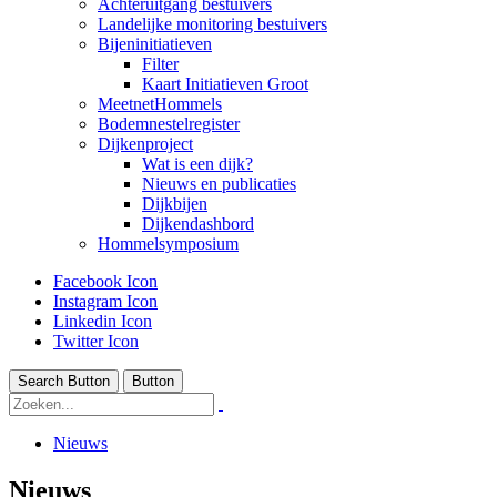
Achteruitgang bestuivers
Landelijke monitoring bestuivers
Bijeninitiatieven
Filter
Kaart Initiatieven Groot
MeetnetHommels
Bodemnestelregister
Dijkenproject
Wat is een dijk?
Nieuws en publicaties
Dijkbijen
Dijkendashbord
Hommelsymposium
Facebook Icon
Instagram Icon
Linkedin Icon
Twitter Icon
Search Button
Button
Nieuws
Nieuws