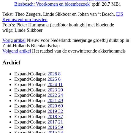
Biesbosch: Voorkomen en bloembezoek
' (pdf: 20,7 MB).
Tekst: Theo Zeegers, Linde Slikboer en Johan van ’t Bosch,
EIS
Kenniscentrum Insecten
Foto’s: Pieter Haringsma (leadfoto: honingbij met bloeiende
wilg); Linde Slikboer
Vorig artikel
Nieuw voor Nederland: meerjarige groefbij duikt op in
Zuid-Hollands Bijenlandschap
Volgend artikel
Het raadsel van de overwinterende akkerhommels
Archief
Expand/Collapse
2026
8
Expand/Collapse
2025
6
Expand/Collapse
2024
11
Expand/Collapse
2023
20
Expand/Collapse
2022
24
Expand/Collapse
2021
49
Expand/Collapse
2020
69
Expand/Collapse
2019
32
Expand/Collapse
2018
37
Expand/Collapse
2017
21
Expand/Collapse
2016
59
Expand/Collapse
2015
54