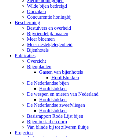
Sterfte honingbijen
Wilde bijen bedreigd
Oorzaken
Concurrentie honingbij
Bescherming
Bestuivers en overheid
Bijvriendelijk maaien
Meer bloemen
Meer nestelgelegenheid
Bijenhotels
Publicaties
Overzicht
Bijenplanten
Gasten van bijenhotels
Hoofdstukken
De Nederlandse bijen
Hoofdstukken
De wespen en mieren van Nederland
Hoofdstukken
De Nederlandse zweefvliegen
Hoofdstukken
Basisrapport Rode Lijst bijen
Bijen in stad en dorp
Van blinde bij tot zilveren fluitje
Projecten