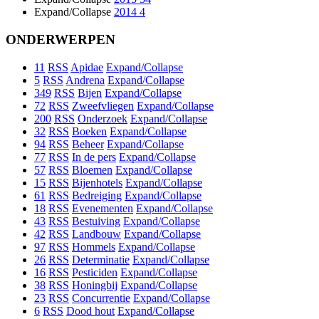
Expand/Collapse
2014
4
ONDERWERPEN
11
RSS
Apidae
Expand/Collapse
5
RSS
Andrena
Expand/Collapse
349
RSS
Bijen
Expand/Collapse
72
RSS
Zweefvliegen
Expand/Collapse
200
RSS
Onderzoek
Expand/Collapse
32
RSS
Boeken
Expand/Collapse
94
RSS
Beheer
Expand/Collapse
77
RSS
In de pers
Expand/Collapse
57
RSS
Bloemen
Expand/Collapse
15
RSS
Bijenhotels
Expand/Collapse
61
RSS
Bedreiging
Expand/Collapse
18
RSS
Evenementen
Expand/Collapse
43
RSS
Bestuiving
Expand/Collapse
42
RSS
Landbouw
Expand/Collapse
97
RSS
Hommels
Expand/Collapse
26
RSS
Determinatie
Expand/Collapse
16
RSS
Pesticiden
Expand/Collapse
38
RSS
Honingbij
Expand/Collapse
23
RSS
Concurrentie
Expand/Collapse
6
RSS
Dood hout
Expand/Collapse