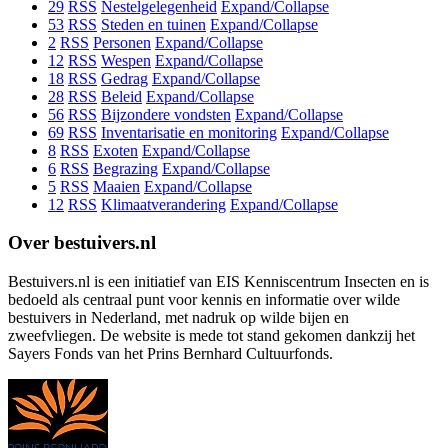
29
RSS
Nestelgelegenheid
Expand/Collapse
53
RSS
Steden en tuinen
Expand/Collapse
2
RSS
Personen
Expand/Collapse
12
RSS
Wespen
Expand/Collapse
18
RSS
Gedrag
Expand/Collapse
28
RSS
Beleid
Expand/Collapse
56
RSS
Bijzondere vondsten
Expand/Collapse
69
RSS
Inventarisatie en monitoring
Expand/Collapse
8
RSS
Exoten
Expand/Collapse
6
RSS
Begrazing
Expand/Collapse
5
RSS
Maaien
Expand/Collapse
12
RSS
Klimaatverandering
Expand/Collapse
Over bestuivers.nl
Bestuivers.nl is een initiatief van EIS Kenniscentrum Insecten en is
bedoeld als centraal punt voor kennis en informatie over wilde
bestuivers in Nederland, met nadruk op wilde bijen en
zweefvliegen. De website is mede tot stand gekomen dankzij het
Sayers Fonds van het Prins Bernhard Cultuurfonds.