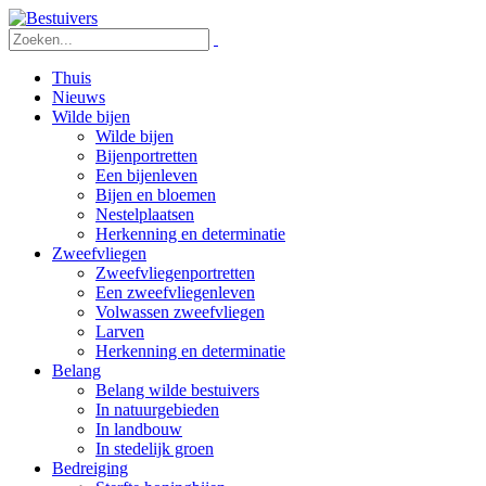
Thuis
Nieuws
Wilde bijen
Wilde bijen
Bijenportretten
Een bijenleven
Bijen en bloemen
Nestelplaatsen
Herkenning en determinatie
Zweefvliegen
Zweefvliegenportretten
Een zweefvliegenleven
Volwassen zweefvliegen
Larven
Herkenning en determinatie
Belang
Belang wilde bestuivers
In natuurgebieden
In landbouw
In stedelijk groen
Bedreiging