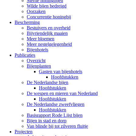
Sterfte honingbijen
Wilde bijen bedreigd
Oorzaken
Concurrentie honingbij
Bescherming
Bestuivers en overheid
Bijvriendelijk maaien
Meer bloemen
Meer nestelgelegenheid
Bijenhotels
Publicaties
Overzicht
Bijenplanten
Gasten van bijenhotels
Hoofdstukken
De Nederlandse bijen
Hoofdstukken
De wespen en mieren van Nederland
Hoofdstukken
De Nederlandse zweefvliegen
Hoofdstukken
Basisrapport Rode Lijst bijen
Bijen in stad en dorp
Van blinde bij tot zilveren fluitje
Projecten