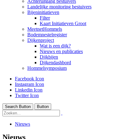
Achteruitgang bestuivers
Landelijke monitoring bestuivers
Bijeninitiatieven
Filter
Kaart Initiatieven Groot
MeetnetHommels
Bodemnestelregister
Dijkenproject
Wat is een dijk?
Nieuws en publicaties
Dijkbijen
Dijkendashbord
Hommelsymposium
Facebook Icon
Instagram Icon
Linkedin Icon
Twitter Icon
Search Button
Button
Nieuws
Nieuws