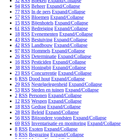
32
RSS
Boeken
Expand/Collapse
94
RSS
Beheer
Expand/Collapse
77
RSS
In de pers
Expand/Collapse
57
RSS
Bloemen
Expand/Collapse
15
RSS
Bijenhotels
Expand/Collapse
61
RSS
Bedreiging
Expand/Collapse
18
RSS
Evenementen
Expand/Collapse
43
RSS
Bestuiving
Expand/Collapse
42
RSS
Landbouw
Expand/Collapse
97
RSS
Hommels
Expand/Collapse
26
RSS
Determinatie
Expand/Collapse
16
RSS
Pesticiden
Expand/Collapse
38
RSS
Honingbij
Expand/Collapse
23
RSS
Concurrentie
Expand/Collapse
6
RSS
Dood hout
Expand/Collapse
29
RSS
Nestelgelegenheid
Expand/Collapse
53
RSS
Steden en tuinen
Expand/Collapse
2
RSS
Personen
Expand/Collapse
12
RSS
Wespen
Expand/Collapse
18
RSS
Gedrag
Expand/Collapse
28
RSS
Beleid
Expand/Collapse
56
RSS
Bijzondere vondsten
Expand/Collapse
69
RSS
Inventarisatie en monitoring
Expand/Collapse
8
RSS
Exoten
Expand/Collapse
6
RSS
Begrazing
Expand/Collapse