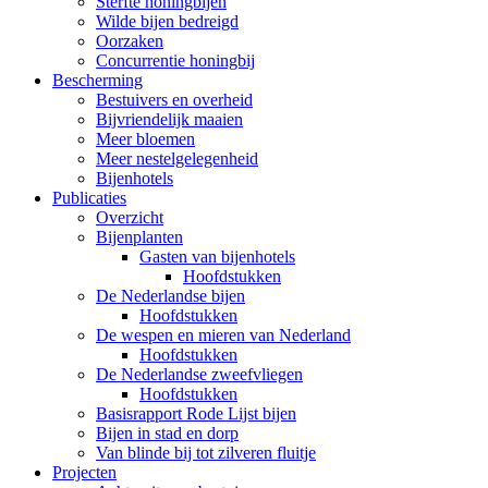
Sterfte honingbijen
Wilde bijen bedreigd
Oorzaken
Concurrentie honingbij
Bescherming
Bestuivers en overheid
Bijvriendelijk maaien
Meer bloemen
Meer nestelgelegenheid
Bijenhotels
Publicaties
Overzicht
Bijenplanten
Gasten van bijenhotels
Hoofdstukken
De Nederlandse bijen
Hoofdstukken
De wespen en mieren van Nederland
Hoofdstukken
De Nederlandse zweefvliegen
Hoofdstukken
Basisrapport Rode Lijst bijen
Bijen in stad en dorp
Van blinde bij tot zilveren fluitje
Projecten