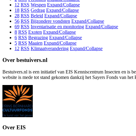
12
RSS
Wespen
Expand/Collapse
18
RSS
Gedrag
Expand/Collapse
28
RSS
Beleid
Expand/Collapse
56
RSS
Bijzondere vondsten
Expand/Collapse
69
RSS
Inventarisatie en monitoring
Expand/Collapse
8
RSS
Exoten
Expand/Collapse
6
RSS
Begrazing
Expand/Collapse
5
RSS
Maaien
Expand/Collapse
12
RSS
Klimaatverandering
Expand/Collapse
Over bestuivers.nl
Bestuivers.nl is een initiatief van EIS Kenniscentrum Insecten en is 
website is mede tot stand gekomen dankzij het Sayers Fonds van het 
Over EIS