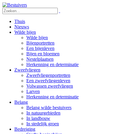
Thuis
Nieuws
Wilde bijen
Wilde bijen
Bijenportretten
Een bijenleven
Bijen en bloemen
Nestelplaatsen
Herkenning en determinatie
Zweefvliegen
Zweefvliegenportretten
Een zweefvliegenleven
Volwassen zweefvliegen
Larven
Herkenning en determinatie
Belang
Belang wilde bestuivers
In natuurgebieden
In landbouw
In stedelijk groen
Bedreiging