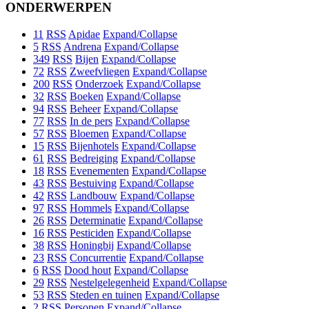
ONDERWERPEN
11
RSS
Apidae
Expand/Collapse
5
RSS
Andrena
Expand/Collapse
349
RSS
Bijen
Expand/Collapse
72
RSS
Zweefvliegen
Expand/Collapse
200
RSS
Onderzoek
Expand/Collapse
32
RSS
Boeken
Expand/Collapse
94
RSS
Beheer
Expand/Collapse
77
RSS
In de pers
Expand/Collapse
57
RSS
Bloemen
Expand/Collapse
15
RSS
Bijenhotels
Expand/Collapse
61
RSS
Bedreiging
Expand/Collapse
18
RSS
Evenementen
Expand/Collapse
43
RSS
Bestuiving
Expand/Collapse
42
RSS
Landbouw
Expand/Collapse
97
RSS
Hommels
Expand/Collapse
26
RSS
Determinatie
Expand/Collapse
16
RSS
Pesticiden
Expand/Collapse
38
RSS
Honingbij
Expand/Collapse
23
RSS
Concurrentie
Expand/Collapse
6
RSS
Dood hout
Expand/Collapse
29
RSS
Nestelgelegenheid
Expand/Collapse
53
RSS
Steden en tuinen
Expand/Collapse
2
RSS
Personen
Expand/Collapse