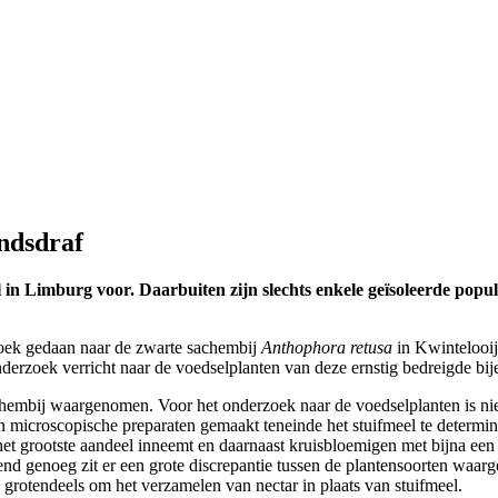
ndsdraf
in Limburg voor. Daarbuiten zijn slechts enkele geïsoleerde popul
zoek gedaan naar de zwarte sachembij
Anthophora retusa
in Kwintelooije
nderzoek verricht naar de voedselplanten van deze ernstig bedreigde bij
achembij waargenomen. Voor het onderzoek naar de voedselplanten is nie
n microscopische preparaten gemaakt teneinde het stuifmeel te determi
het grootste aandeel inneemt en daarnaast kruisbloemigen met bijna een
end genoeg zit er een grote discrepantie tussen de plantensoorten waa
grotendeels om het verzamelen van nectar in plaats van stuifmeel.