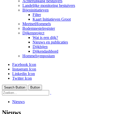
Achteruitgang bestuivers
Landelijke monitoring bestuivers
Bijeninitiatieven
Filter
Kaart Initiatieven Groot
MeetnetHommels
Bodemnestelregister
Dijkenproject
Wat is een dijk?
Nieuws en publicaties
Dijkbijen
Dijkendashbord
Hommelsymposium
Facebook Icon
Instagram Icon
Linkedin Icon
Twitter Icon
Search Button
Button
Nieuws
Nieuws