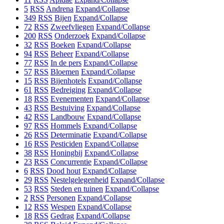
5
RSS
Andrena
Expand/Collapse
349
RSS
Bijen
Expand/Collapse
72
RSS
Zweefvliegen
Expand/Collapse
200
RSS
Onderzoek
Expand/Collapse
32
RSS
Boeken
Expand/Collapse
94
RSS
Beheer
Expand/Collapse
77
RSS
In de pers
Expand/Collapse
57
RSS
Bloemen
Expand/Collapse
15
RSS
Bijenhotels
Expand/Collapse
61
RSS
Bedreiging
Expand/Collapse
18
RSS
Evenementen
Expand/Collapse
43
RSS
Bestuiving
Expand/Collapse
42
RSS
Landbouw
Expand/Collapse
97
RSS
Hommels
Expand/Collapse
26
RSS
Determinatie
Expand/Collapse
16
RSS
Pesticiden
Expand/Collapse
38
RSS
Honingbij
Expand/Collapse
23
RSS
Concurrentie
Expand/Collapse
6
RSS
Dood hout
Expand/Collapse
29
RSS
Nestelgelegenheid
Expand/Collapse
53
RSS
Steden en tuinen
Expand/Collapse
2
RSS
Personen
Expand/Collapse
12
RSS
Wespen
Expand/Collapse
18
RSS
Gedrag
Expand/Collapse