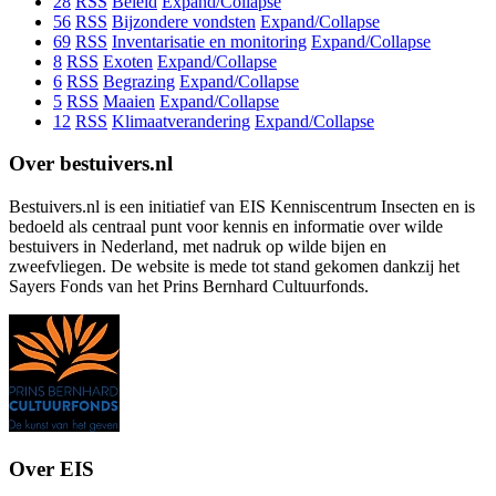
28
RSS
Beleid
Expand/Collapse
56
RSS
Bijzondere vondsten
Expand/Collapse
69
RSS
Inventarisatie en monitoring
Expand/Collapse
8
RSS
Exoten
Expand/Collapse
6
RSS
Begrazing
Expand/Collapse
5
RSS
Maaien
Expand/Collapse
12
RSS
Klimaatverandering
Expand/Collapse
Over bestuivers.nl
Bestuivers.nl is een initiatief van EIS Kenniscentrum Insecten en is
bedoeld als centraal punt voor kennis en informatie over wilde
bestuivers in Nederland, met nadruk op wilde bijen en
zweefvliegen. De website is mede tot stand gekomen dankzij het
Sayers Fonds van het Prins Bernhard Cultuurfonds.
Over EIS