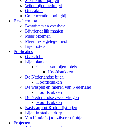
Sterfte honingbijen
Wilde bijen bedreigd
Oorzaken
Concurrentie honingbij
Bescherming
Bestuivers en overheid
Bijvriendelijk maaien
Meer bloemen
Meer nestelgelegenheid
Bijenhotels
Publicaties
Overzicht
Bijenplanten
Gasten van bijenhotels
Hoofdstukken
De Nederlandse bijen
Hoofdstukken
De wespen en mieren van Nederland
Hoofdstukken
De Nederlandse zweefvliegen
Hoofdstukken
Basisrapport Rode Lijst bijen
Bijen in stad en dorp
Van blinde bij tot zilveren fluitje
Projecten