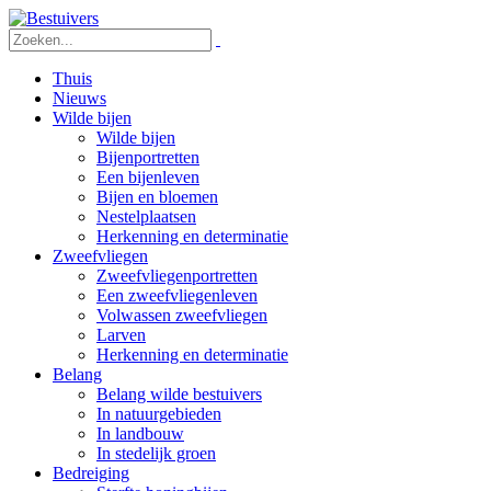
Thuis
Nieuws
Wilde bijen
Wilde bijen
Bijenportretten
Een bijenleven
Bijen en bloemen
Nestelplaatsen
Herkenning en determinatie
Zweefvliegen
Zweefvliegenportretten
Een zweefvliegenleven
Volwassen zweefvliegen
Larven
Herkenning en determinatie
Belang
Belang wilde bestuivers
In natuurgebieden
In landbouw
In stedelijk groen
Bedreiging