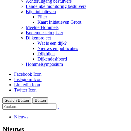
Achteruitgang bestuivers
Landelijke monitoring bestuivers
Bijeninitiatieven
Filter
Kaart Initiatieven Groot
MeetnetHommels
Bodemnestelregister
Dijkenproject
Wat is een dijk?
Nieuws en publicaties
Dijkbijen
Dijkendashbord
Hommelsymposium
Facebook Icon
Instagram Icon
Linkedin Icon
Twitter Icon
Search Button
Button
Nieuws
Nieuws