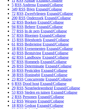
11
RSS
Apidae
Expand/Collapse
5
RSS
Andrena
Expand/Collapse
349
RSS
Bijen
Expand/Collapse
72
RSS
Zweefvliegen
Expand/Collapse
200
RSS
Onderzoek
Expand/Collapse
32
RSS
Boeken
Expand/Collapse
94
RSS
Beheer
Expand/Collapse
77
RSS
In de pers
Expand/Collapse
57
RSS
Bloemen
Expand/Collapse
15
RSS
Bijenhotels
Expand/Collapse
61
RSS
Bedreiging
Expand/Collapse
18
RSS
Evenementen
Expand/Collapse
43
RSS
Bestuiving
Expand/Collapse
42
RSS
Landbouw
Expand/Collapse
97
RSS
Hommels
Expand/Collapse
26
RSS
Determinatie
Expand/Collapse
16
RSS
Pesticiden
Expand/Collapse
38
RSS
Honingbij
Expand/Collapse
23
RSS
Concurrentie
Expand/Collapse
6
RSS
Dood hout
Expand/Collapse
29
RSS
Nestelgelegenheid
Expand/Collapse
53
RSS
Steden en tuinen
Expand/Collapse
2
RSS
Personen
Expand/Collapse
12
RSS
Wespen
Expand/Collapse
18
RSS
Gedrag
Expand/Collapse