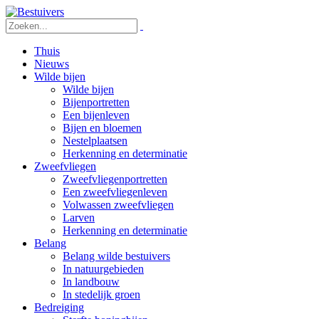
Thuis
Nieuws
Wilde bijen
Wilde bijen
Bijenportretten
Een bijenleven
Bijen en bloemen
Nestelplaatsen
Herkenning en determinatie
Zweefvliegen
Zweefvliegenportretten
Een zweefvliegenleven
Volwassen zweefvliegen
Larven
Herkenning en determinatie
Belang
Belang wilde bestuivers
In natuurgebieden
In landbouw
In stedelijk groen
Bedreiging