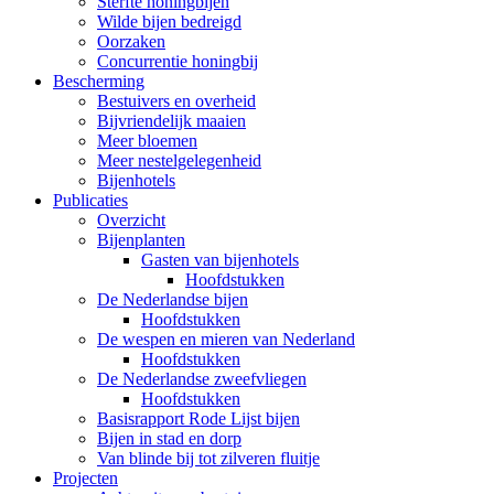
Sterfte honingbijen
Wilde bijen bedreigd
Oorzaken
Concurrentie honingbij
Bescherming
Bestuivers en overheid
Bijvriendelijk maaien
Meer bloemen
Meer nestelgelegenheid
Bijenhotels
Publicaties
Overzicht
Bijenplanten
Gasten van bijenhotels
Hoofdstukken
De Nederlandse bijen
Hoofdstukken
De wespen en mieren van Nederland
Hoofdstukken
De Nederlandse zweefvliegen
Hoofdstukken
Basisrapport Rode Lijst bijen
Bijen in stad en dorp
Van blinde bij tot zilveren fluitje
Projecten