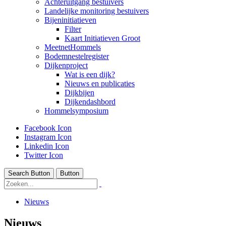
Achteruitgang bestuivers
Landelijke monitoring bestuivers
Bijeninitiatieven
Filter
Kaart Initiatieven Groot
MeetnetHommels
Bodemnestelregister
Dijkenproject
Wat is een dijk?
Nieuws en publicaties
Dijkbijen
Dijkendashbord
Hommelsymposium
Facebook Icon
Instagram Icon
Linkedin Icon
Twitter Icon
Search Button
Button
Nieuws
Nieuws