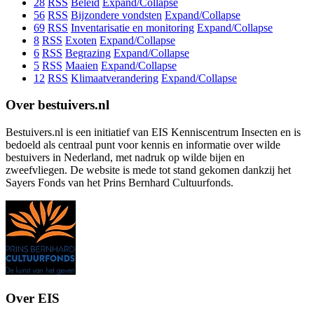
28
RSS
Beleid
Expand/Collapse
56
RSS
Bijzondere vondsten
Expand/Collapse
69
RSS
Inventarisatie en monitoring
Expand/Collapse
8
RSS
Exoten
Expand/Collapse
6
RSS
Begrazing
Expand/Collapse
5
RSS
Maaien
Expand/Collapse
12
RSS
Klimaatverandering
Expand/Collapse
Over bestuivers.nl
Bestuivers.nl is een initiatief van EIS Kenniscentrum Insecten en is
bedoeld als centraal punt voor kennis en informatie over wilde
bestuivers in Nederland, met nadruk op wilde bijen en
zweefvliegen. De website is mede tot stand gekomen dankzij het
Sayers Fonds van het Prins Bernhard Cultuurfonds.
Over EIS