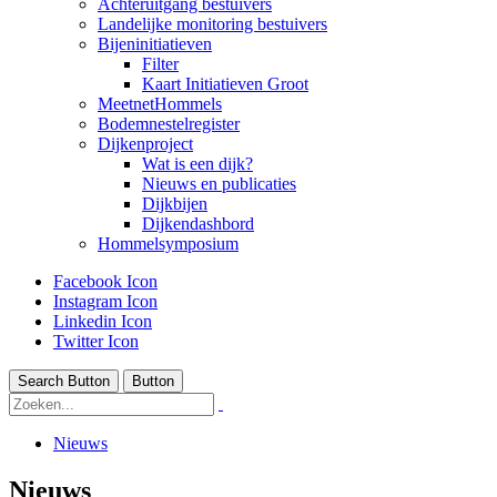
Achteruitgang bestuivers
Landelijke monitoring bestuivers
Bijeninitiatieven
Filter
Kaart Initiatieven Groot
MeetnetHommels
Bodemnestelregister
Dijkenproject
Wat is een dijk?
Nieuws en publicaties
Dijkbijen
Dijkendashbord
Hommelsymposium
Facebook Icon
Instagram Icon
Linkedin Icon
Twitter Icon
Search Button
Button
Nieuws
Nieuws