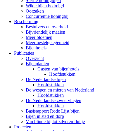
Sterfte honingbijen
Wilde bijen bedreigd
Oorzaken
Concurrentie honingbij
Bescherming
Bestuivers en overheid
Bijvriendelijk maaien
Meer bloemen
Meer nestelgelegenheid
Bijenhotels
Publicaties
Overzicht
Bijenplanten
Gasten van bijenhotels
Hoofdstukken
De Nederlandse bijen
Hoofdstukken
De wespen en mieren van Nederland
Hoofdstukken
De Nederlandse zweefvliegen
Hoofdstukken
Basisrapport Rode Lijst bijen
Bijen in stad en dorp
Van blinde bij tot zilveren fluitje
Projecten