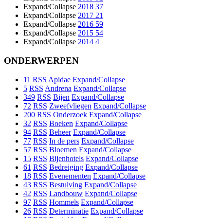
Expand/Collapse
2018
37
Expand/Collapse
2017
21
Expand/Collapse
2016
59
Expand/Collapse
2015
54
Expand/Collapse
2014
4
ONDERWERPEN
11
RSS
Apidae
Expand/Collapse
5
RSS
Andrena
Expand/Collapse
349
RSS
Bijen
Expand/Collapse
72
RSS
Zweefvliegen
Expand/Collapse
200
RSS
Onderzoek
Expand/Collapse
32
RSS
Boeken
Expand/Collapse
94
RSS
Beheer
Expand/Collapse
77
RSS
In de pers
Expand/Collapse
57
RSS
Bloemen
Expand/Collapse
15
RSS
Bijenhotels
Expand/Collapse
61
RSS
Bedreiging
Expand/Collapse
18
RSS
Evenementen
Expand/Collapse
43
RSS
Bestuiving
Expand/Collapse
42
RSS
Landbouw
Expand/Collapse
97
RSS
Hommels
Expand/Collapse
26
RSS
Determinatie
Expand/Collapse