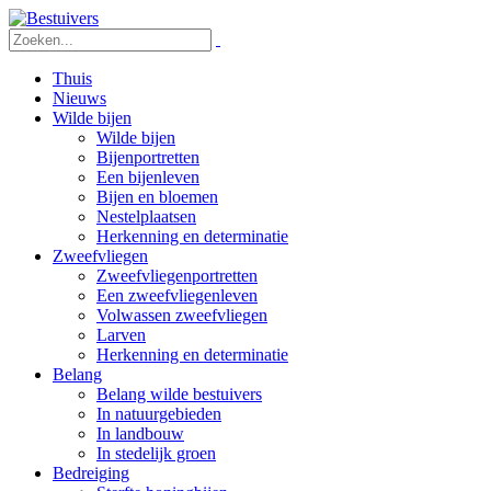
Thuis
Nieuws
Wilde bijen
Wilde bijen
Bijenportretten
Een bijenleven
Bijen en bloemen
Nestelplaatsen
Herkenning en determinatie
Zweefvliegen
Zweefvliegenportretten
Een zweefvliegenleven
Volwassen zweefvliegen
Larven
Herkenning en determinatie
Belang
Belang wilde bestuivers
In natuurgebieden
In landbouw
In stedelijk groen
Bedreiging