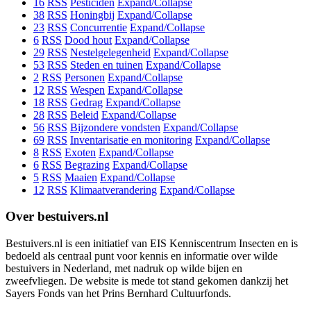
16
RSS
Pesticiden
Expand/Collapse
38
RSS
Honingbij
Expand/Collapse
23
RSS
Concurrentie
Expand/Collapse
6
RSS
Dood hout
Expand/Collapse
29
RSS
Nestelgelegenheid
Expand/Collapse
53
RSS
Steden en tuinen
Expand/Collapse
2
RSS
Personen
Expand/Collapse
12
RSS
Wespen
Expand/Collapse
18
RSS
Gedrag
Expand/Collapse
28
RSS
Beleid
Expand/Collapse
56
RSS
Bijzondere vondsten
Expand/Collapse
69
RSS
Inventarisatie en monitoring
Expand/Collapse
8
RSS
Exoten
Expand/Collapse
6
RSS
Begrazing
Expand/Collapse
5
RSS
Maaien
Expand/Collapse
12
RSS
Klimaatverandering
Expand/Collapse
Over bestuivers.nl
Bestuivers.nl is een initiatief van EIS Kenniscentrum Insecten en is
bedoeld als centraal punt voor kennis en informatie over wilde
bestuivers in Nederland, met nadruk op wilde bijen en
zweefvliegen. De website is mede tot stand gekomen dankzij het
Sayers Fonds van het Prins Bernhard Cultuurfonds.