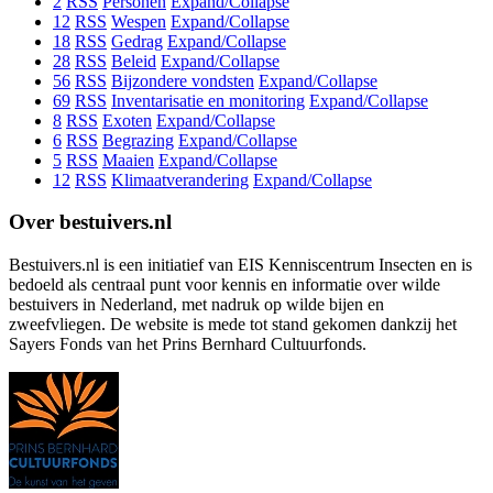
2
RSS
Personen
Expand/Collapse
12
RSS
Wespen
Expand/Collapse
18
RSS
Gedrag
Expand/Collapse
28
RSS
Beleid
Expand/Collapse
56
RSS
Bijzondere vondsten
Expand/Collapse
69
RSS
Inventarisatie en monitoring
Expand/Collapse
8
RSS
Exoten
Expand/Collapse
6
RSS
Begrazing
Expand/Collapse
5
RSS
Maaien
Expand/Collapse
12
RSS
Klimaatverandering
Expand/Collapse
Over bestuivers.nl
Bestuivers.nl is een initiatief van EIS Kenniscentrum Insecten en is
bedoeld als centraal punt voor kennis en informatie over wilde
bestuivers in Nederland, met nadruk op wilde bijen en
zweefvliegen. De website is mede tot stand gekomen dankzij het
Sayers Fonds van het Prins Bernhard Cultuurfonds.