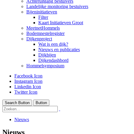
Achteruitgang bestuivers
Landelijke monitoring bestuivers
Bijeninitiatieven
Filter
Kaart Initiatieven Groot
MeetnetHommels
Bodemnestelregister
Dijkenproject
Wat is een dijk?
Nieuws en publicaties
Dijkbijen
Dijkendashbord
Hommelsymposium
Facebook Icon
Instagram Icon
Linkedin Icon
Twitter Icon
Search Button
Button
Nieuws
Nieuws