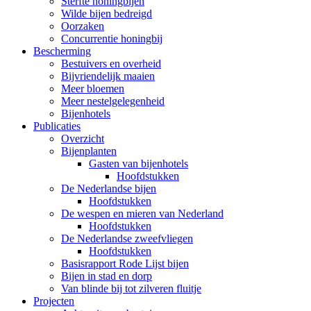
Sterfte honingbijen
Wilde bijen bedreigd
Oorzaken
Concurrentie honingbij
Bescherming
Bestuivers en overheid
Bijvriendelijk maaien
Meer bloemen
Meer nestelgelegenheid
Bijenhotels
Publicaties
Overzicht
Bijenplanten
Gasten van bijenhotels
Hoofdstukken
De Nederlandse bijen
Hoofdstukken
De wespen en mieren van Nederland
Hoofdstukken
De Nederlandse zweefvliegen
Hoofdstukken
Basisrapport Rode Lijst bijen
Bijen in stad en dorp
Van blinde bij tot zilveren fluitje
Projecten