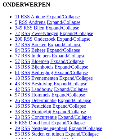
ONDERWERPEN
11
RSS
Apidae
Expand/Collapse
5
RSS
Andrena
Expand/Collapse
349
RSS
Bijen
Expand/Collapse
72
RSS
Zweefvliegen
Expand/Collapse
200
RSS
Onderzoek
Expand/Collapse
32
RSS
Boeken
Expand/Collapse
94
RSS
Beheer
Expand/Collapse
77
RSS
In de pers
Expand/Collapse
57
RSS
Bloemen
Expand/Collapse
15
RSS
Bijenhotels
Expand/Collapse
61
RSS
Bedreiging
Expand/Collapse
18
RSS
Evenementen
Expand/Collapse
43
RSS
Bestuiving
Expand/Collapse
42
RSS
Landbouw
Expand/Collapse
97
RSS
Hommels
Expand/Collapse
26
RSS
Determinatie
Expand/Collapse
16
RSS
Pesticiden
Expand/Collapse
38
RSS
Honingbij
Expand/Collapse
23
RSS
Concurrentie
Expand/Collapse
6
RSS
Dood hout
Expand/Collapse
29
RSS
Nestelgelegenheid
Expand/Collapse
53
RSS
Steden en tuinen
Expand/Collapse