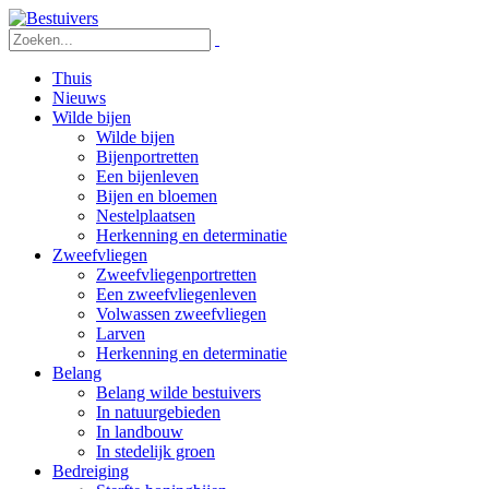
Thuis
Nieuws
Wilde bijen
Wilde bijen
Bijenportretten
Een bijenleven
Bijen en bloemen
Nestelplaatsen
Herkenning en determinatie
Zweefvliegen
Zweefvliegenportretten
Een zweefvliegenleven
Volwassen zweefvliegen
Larven
Herkenning en determinatie
Belang
Belang wilde bestuivers
In natuurgebieden
In landbouw
In stedelijk groen
Bedreiging