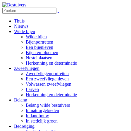
Thuis
Nieuws
Wilde bijen
Wilde bijen
Bijenportretten
Een bijenleven
Bijen en bloemen
Nestelplaatsen
Herkenning en determinatie
Zweefvliegen
Zweefvliegenportretten
Een zweefvliegenleven
Volwassen zweefvliegen
Larven
Herkenning en determinatie
Belang
Belang wilde bestuivers
In natuurgebieden
In landbouw
In stedelijk groen
Bedreiging