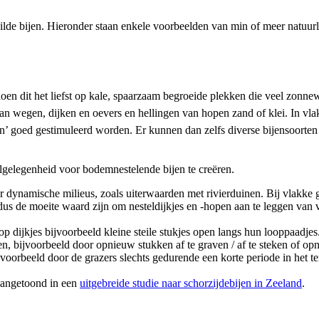
lde bijen. Hieronder staan enkele voorbeelden van min of meer natuurlij
 doen dit het liefst op kale, spaarzaam begroeide plekken die veel zon
s van wegen, dijken en oevers en hellingen van hopen zand of klei. In vla
n’ goed gestimuleerd worden. Er kunnen dan zelfs diverse bijensoorte
lgelegenheid voor bodemnestelende bijen te creëren.
r dynamische milieus, zoals uiterwaarden met rivierduinen. Bij vlakke g
 dus de moeite waard zijn om nesteldijkjes en -hopen aan te leggen va
dijkjes bijvoorbeeld kleine steile stukjes open langs hun looppaadjes. 
bijvoorbeeld door opnieuw stukken af te graven / af te steken of opn
orbeeld door de grazers slechts gedurende een korte periode in het terr
 aangetoond in een
uitgebreide studie naar schorzijdebijen in Zeeland
.