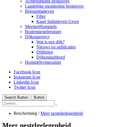
Achteruitgang bestuivers
Landelijke monitoring bestuivers
Bijeninitiatieven
Filter
Kaart Initiatieven Groot
MeetnetHommels
Bodemnestelregister
Dijkenproject
Wat is een dijk?
Nieuws en publicaties
Dijkbijen
Dijkendashbord
Hommelsymposium
Facebook Icon
Instagram Icon
Linkedin Icon
Twitter Icon
Search Button
Button
Bescherming
/
Meer nestelgelegenheid
Meer nestelgelegenheid