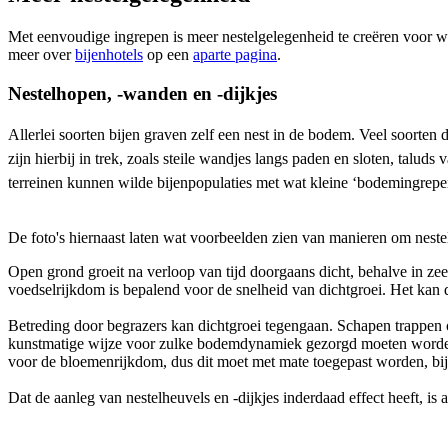
Met eenvoudige ingrepen is meer nestelgelegenheid te creëren voor wi
meer over
bijenhotels
op een
aparte pagina
.
Nestelhopen, -wanden en -dijkjes
Allerlei soorten bijen graven zelf een nest in de bodem. Veel soorten
zijn hierbij in trek, zoals steile wandjes langs paden en sloten, talud
terreinen kunnen wilde bijenpopulaties met wat kleine ‘bodemingrepe
De foto's hiernaast laten wat voorbeelden zien van manieren om neste
Open grond groeit na verloop van tijd doorgaans dicht, behalve in zee
voedselrijkdom is bepalend voor de snelheid van dichtgroei. Het kan
Betreding door begrazers kan dichtgroei tegengaan. Schapen trappen op 
kunstmatige wijze voor zulke bodemdynamiek gezorgd moeten worden, 
voor de bloemenrijkdom, dus dit moet met mate toegepast worden, bijvo
Dat de aanleg van nestelheuvels en -dijkjes inderdaad effect heeft, is