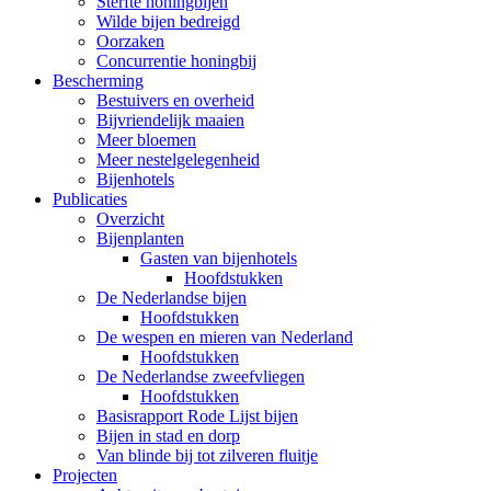
Sterfte honingbijen
Wilde bijen bedreigd
Oorzaken
Concurrentie honingbij
Bescherming
Bestuivers en overheid
Bijvriendelijk maaien
Meer bloemen
Meer nestelgelegenheid
Bijenhotels
Publicaties
Overzicht
Bijenplanten
Gasten van bijenhotels
Hoofdstukken
De Nederlandse bijen
Hoofdstukken
De wespen en mieren van Nederland
Hoofdstukken
De Nederlandse zweefvliegen
Hoofdstukken
Basisrapport Rode Lijst bijen
Bijen in stad en dorp
Van blinde bij tot zilveren fluitje
Projecten