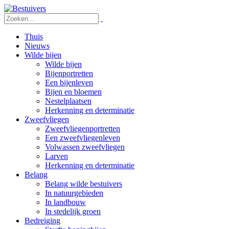
Thuis
Nieuws
Wilde bijen
Wilde bijen
Bijenportretten
Een bijenleven
Bijen en bloemen
Nestelplaatsen
Herkenning en determinatie
Zweefvliegen
Zweefvliegenportretten
Een zweefvliegenleven
Volwassen zweefvliegen
Larven
Herkenning en determinatie
Belang
Belang wilde bestuivers
In natuurgebieden
In landbouw
In stedelijk groen
Bedreiging