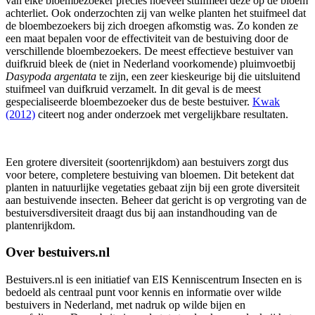
van elke bloembezoeker precies hoeveel stuifmeel deze op de bloem
achterliet. Ook onderzochten zij van welke planten het stuifmeel dat
de bloembezoekers bij zich droegen afkomstig was. Zo konden ze
een maat bepalen voor de effectiviteit van de bestuiving door de
verschillende bloembezoekers. De meest effectieve bestuiver van
duifkruid bleek de (niet in Nederland voorkomende) pluimvoetbij
Dasypoda argentata
te zijn, een zeer kieskeurige bij die uitsluitend
stuifmeel van duifkruid verzamelt. In dit geval is de meest
gespecialiseerde bloembezoeker dus de beste bestuiver.
Kwak
(2012)
citeert nog ander onderzoek met vergelijkbare resultaten.
Een grotere diversiteit (soortenrijkdom) aan bestuivers zorgt dus
voor betere, completere bestuiving van bloemen. Dit betekent dat
planten in natuurlijke vegetaties gebaat zijn bij een grote diversiteit
aan bestuivende insecten. Beheer dat gericht is op vergroting van de
bestuiversdiversiteit draagt dus bij aan instandhouding van de
plantenrijkdom.
Over bestuivers.nl
Bestuivers.nl is een initiatief van EIS Kenniscentrum Insecten en is
bedoeld als centraal punt voor kennis en informatie over wilde
bestuivers in Nederland, met nadruk op wilde bijen en