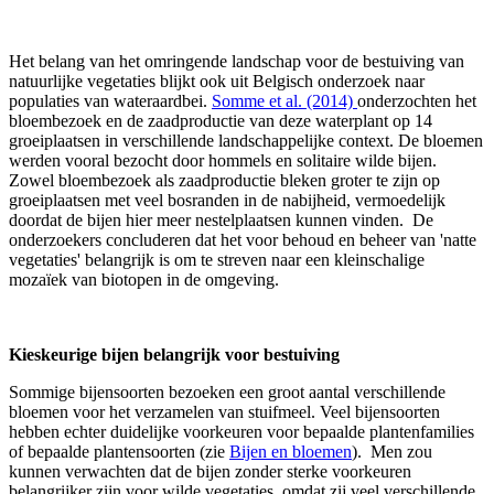
Het belang van het omringende landschap voor de bestuiving van
natuurlijke vegetaties blijkt ook uit Belgisch onderzoek naar
populaties van wateraardbei.
Somme et al. (2014)
onderzochten het
bloembezoek en de zaadproductie van deze waterplant op 14
groeiplaatsen in verschillende landschappelijke context. De bloemen
werden vooral bezocht door hommels en solitaire wilde bijen.
Zowel bloembezoek als zaadproductie bleken groter te zijn op
groeiplaatsen met veel bosranden in de nabijheid, vermoedelijk
doordat de bijen hier meer nestelplaatsen kunnen vinden. De
onderzoekers concluderen dat het voor behoud en beheer van 'natte
vegetaties' belangrijk is om te streven naar een kleinschalige
mozaïek van biotopen in de omgeving.
Kieskeurige bijen belangrijk voor bestuiving
Sommige bijensoorten bezoeken een groot aantal verschillende
bloemen voor het verzamelen van stuifmeel. Veel bijensoorten
hebben echter duidelijke voorkeuren voor bepaalde plantenfamilies
of bepaalde plantensoorten (zie
Bijen en bloemen
). Men zou
kunnen verwachten dat de bijen zonder sterke voorkeuren
belangrijker zijn voor wilde vegetaties, omdat zij veel verschillende