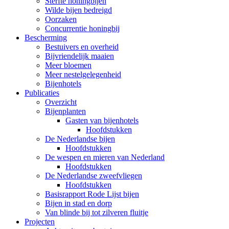
Sterfte honingbijen
Wilde bijen bedreigd
Oorzaken
Concurrentie honingbij
Bescherming
Bestuivers en overheid
Bijvriendelijk maaien
Meer bloemen
Meer nestelgelegenheid
Bijenhotels
Publicaties
Overzicht
Bijenplanten
Gasten van bijenhotels
Hoofdstukken
De Nederlandse bijen
Hoofdstukken
De wespen en mieren van Nederland
Hoofdstukken
De Nederlandse zweefvliegen
Hoofdstukken
Basisrapport Rode Lijst bijen
Bijen in stad en dorp
Van blinde bij tot zilveren fluitje
Projecten