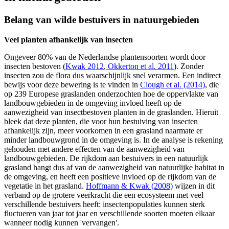
Belang van wilde bestuivers in natuurgebieden
Veel planten afhankelijk van insecten
Ongeveer 80% van de Nederlandse plantensoorten wordt door
insecten bestoven (
Kwak 2012
,
Okkerton et al. 2011
). Zonder
insecten zou de flora dus waarschijnlijk snel verarmen. Een indirect
bewijs voor deze bewering is te vinden in
Clough et al. (2014)
, die
op 239 Europese graslanden onderzochten hoe de oppervlakte van
landbouwgebieden in de omgeving invloed heeft op de
aanwezigheid van insectbestoven planten in de graslanden. Hieruit
bleek dat deze planten, die voor hun bestuiving van insecten
afhankelijk zijn, meer voorkomen in een grasland naarmate er
minder landbouwgrond in de omgeving is. In de analyse is rekening
gehouden met andere effecten van de aanwezigheid van
landbouwgebieden. De rijkdom aan bestuivers in een natuurlijk
grasland hangt dus af van de aanwezigheid van natuurlijke habitat in
de omgeving, en heeft een positieve invloed op de rijkdom van de
vegetatie in het grasland.
Hoffmann & Kwak (2008)
wijzen in dit
verband op de grotere veerkracht die een ecosysteem met veel
verschillende bestuivers heeft: insectenpopulaties kunnen sterk
fluctueren van jaar tot jaar en verschillende soorten moeten elkaar
wanneer nodig kunnen 'vervangen'.