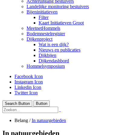
Achteruitgang bestuivers
Landelijke monitoring bestuivers
Bijeninitiatieven
Filter
Kaart Initiatieven Groot
MeetnetHommels
Bodemnestelregister
Dijkenproject
Wat is een dijk?
Nieuws en publicaties
Dijkbijen
Dijkendashbord
Hommelsymposium
Facebook Icon
Instagram Icon
Linkedin Icon
Twitter Icon
Search Button
Button
Belang
/
In natuurgebieden
In natuurgebieden