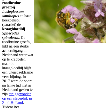
roodbruine
groefbij
Lasioglossum
xanthopus
en haar
koekoeksbij
(parasiet) de
kraagbloedbij
Sphecodes
spinulosus
. De
roodbruine groefbij
lijkt na een sterke
achteruitgang in
Nederland weer wat
op te krabbelen,
maar de
kraagbloedbij blijft
een uiterst zeldzame
verschijning. In
2017 werd de soort
na lange tijd niet in
Nederland gezien te
zijn
teruggevonden
op een slaperdijk in
Zuid-Holland
.
Tijdens het