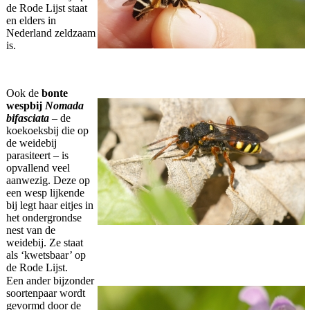
de Rode Lijst staat
en elders in
Nederland zeldzaam
is.
Ook de
bonte
wespbij
Nomada
bifasciata
– de
koekoeksbij die op
de weidebij
parasiteert – is
opvallend veel
aanwezig. Deze op
een wesp lijkende
bij legt haar eitjes in
het ondergrondse
nest van de
weidebij. Ze staat
als ‘kwetsbaar’ op
de Rode Lijst.
Een ander bijzonder
soortenpaar wordt
gevormd door de