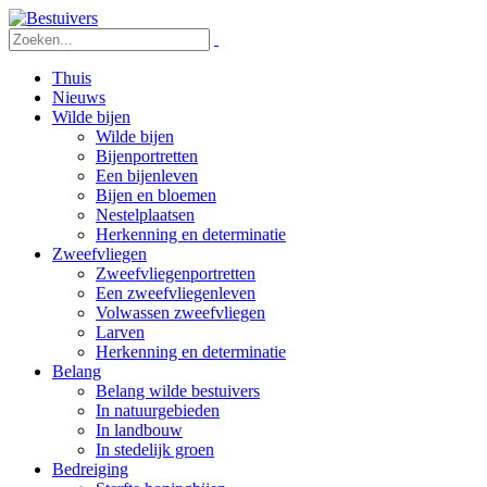
Thuis
Nieuws
Wilde bijen
Wilde bijen
Bijenportretten
Een bijenleven
Bijen en bloemen
Nestelplaatsen
Herkenning en determinatie
Zweefvliegen
Zweefvliegenportretten
Een zweefvliegenleven
Volwassen zweefvliegen
Larven
Herkenning en determinatie
Belang
Belang wilde bestuivers
In natuurgebieden
In landbouw
In stedelijk groen
Bedreiging