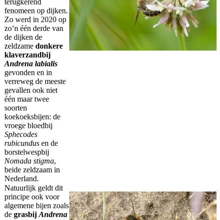
terugkerend
fenomeen op dijken.
Zo werd in 2020 op
zo’n één derde van
de dijken de
zeldzame
donkere
klaverzandbij
Andrena labialis
gevonden en in
verreweg de meeste
gevallen ook niet
één maar twee
soorten
koekoeksbijen: de
vroege bloedbij
Sphecodes
rubicundus
en de
borstelwespbij
Nomada stigma
,
beide zeldzaam in
Nederland.
Natuurlijk geldt dit
principe ook voor
algemene bijen zoals
de
grasbij
Andrena