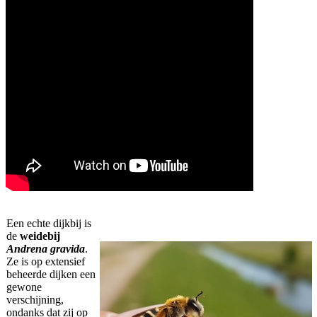
Een echte dijkbij is
de
weidebij
Andrena gravida
.
Ze is op extensief
beheerde dijken een
gewone
verschijning,
ondanks dat zij op