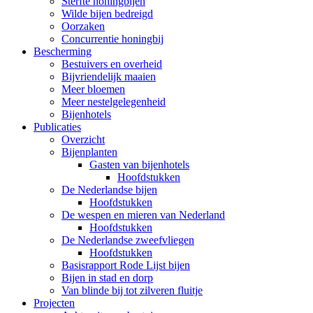
Sterfte honingbijen
Wilde bijen bedreigd
Oorzaken
Concurrentie honingbij
Bescherming
Bestuivers en overheid
Bijvriendelijk maaien
Meer bloemen
Meer nestelgelegenheid
Bijenhotels
Publicaties
Overzicht
Bijenplanten
Gasten van bijenhotels
Hoofdstukken
De Nederlandse bijen
Hoofdstukken
De wespen en mieren van Nederland
Hoofdstukken
De Nederlandse zweefvliegen
Hoofdstukken
Basisrapport Rode Lijst bijen
Bijen in stad en dorp
Van blinde bij tot zilveren fluitje
Projecten