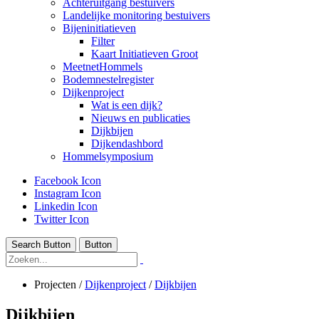
Achteruitgang bestuivers
Landelijke monitoring bestuivers
Bijeninitiatieven
Filter
Kaart Initiatieven Groot
MeetnetHommels
Bodemnestelregister
Dijkenproject
Wat is een dijk?
Nieuws en publicaties
Dijkbijen
Dijkendashbord
Hommelsymposium
Facebook Icon
Instagram Icon
Linkedin Icon
Twitter Icon
Search Button
Button
Projecten
/
Dijkenproject
/
Dijkbijen
Dijkbijen