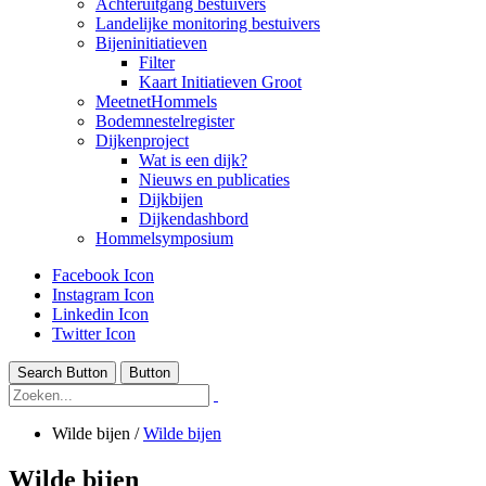
Achteruitgang bestuivers
Landelijke monitoring bestuivers
Bijeninitiatieven
Filter
Kaart Initiatieven Groot
MeetnetHommels
Bodemnestelregister
Dijkenproject
Wat is een dijk?
Nieuws en publicaties
Dijkbijen
Dijkendashbord
Hommelsymposium
Facebook Icon
Instagram Icon
Linkedin Icon
Twitter Icon
Search Button
Button
Wilde bijen
/
Wilde bijen
Wilde bijen