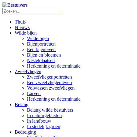
Thuis
Nieuws
Wilde bijen
Wilde bijen
Bijenportretten
Een bijenleven
Bijen en bloemen
Nestelplaatsen
Herkenning en determinatie
Zweefvliegen
Zweefvliegenportretten
Een zweefvliegenleven
Volwassen zweefvliegen
Larven
Herkenning en determinatie
Belang
Belang wilde bestuivers
In natuurgebieden
In landbouw
In stedelijk groen
Bedreiging