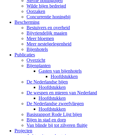
Sterfte honingbijen
Wilde bijen bedreigd
Oorzaken
Concurrentie honingbij
Bescherming
Bestuivers en overheid
Bijvriendelijk maaien
Meer bloemen
Meer nestelgelegenheid
Bijenhotels
Publicaties
Overzicht
Bijenplanten
Gasten van bijenhotels
Hoofdstukken
De Nederlandse bijen
Hoofdstukken
De wespen en mieren van Nederland
Hoofdstukken
De Nederlandse zweefvliegen
Hoofdstukken
Basisrapport Rode Lijst bijen
Bijen in stad en dorp
Van blinde bij tot zilveren fluitje
Projecten