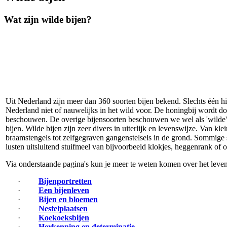
Wat zijn wilde bijen?
Uit Nederland zijn meer dan 360 soorten bijen bekend. Slechts één hi
Nederland niet of nauwelijks in het wild voor. De honingbij wordt doo
beschouwen. De overige bijensoorten beschouwen we wel als 'wilde' 
bijen. Wilde bijen zijn zeer divers in uiterlijk en levenswijze. Van k
braamstengels tot zelfgegraven gangenstelsels in de grond. Sommige 
lusten uitsluitend stuifmeel van bijvoorbeeld klokjes, heggenrank of o
Via onderstaande pagina's kun je meer te weten komen over het leven
·
Bijenportretten
·
Een bijenleven
·
Bijen en bloemen
·
Nestelplaatsen
·
Koekoeksbijen
·
Herkenning en determinatie