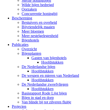
Sterfte honingbijen
Wilde bijen bedreigd
Oorzaken
Concurrentie honingbij
Bescherming
Bestuivers en overheid
Bijvriendelijk maaien
Meer bloemen
Meer nestelgelegenheid
Bijenhotels
Publicaties
Overzicht
Bijenplanten
Gasten van bijenhotels
Hoofdstukken
De Nederlandse bijen
Hoofdstukken
De wespen en mieren van Nederland
Hoofdstukken
De Nederlandse zweefvliegen
Hoofdstukken
Basisrapport Rode Lijst bijen
Bijen in stad en dorp
Van blinde bij tot zilveren fluitje
Projecten