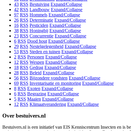
43
RSS
Bestuiving
Expand/Collapse
42
RSS
Landbouw
Expand/Collapse
97
RSS
Hommels
Expand/Collapse
26
RSS
Determinatie
Expand/Collapse
16
RSS
Pesticiden
Expand/Collapse
38
RSS
Honingbij
Expand/Collapse
23
RSS
Concurrentie
Expand/Collapse
6
RSS
Dood hout
Expand/Collapse
29
RSS
Nestelgelegenheid
Expand/Collapse
53
RSS
Steden en tuinen
Expand/Collapse
2
RSS
Personen
Expand/Collapse
12
RSS
Wespen
Expand/Collapse
18
RSS
Gedrag
Expand/Collapse
28
RSS
Beleid
Expand/Collapse
56
RSS
Bijzondere vondsten
Expand/Collapse
69
RSS
Inventarisatie en monitoring
Expand/Collapse
8
RSS
Exoten
Expand/Collapse
6
RSS
Begrazing
Expand/Collapse
5
RSS
Maaien
Expand/Collapse
12
RSS
Klimaatverandering
Expand/Collapse
Over bestuivers.nl
Bestuivers.nl is een initiatief van EIS Kenniscentrum Insecten en is 