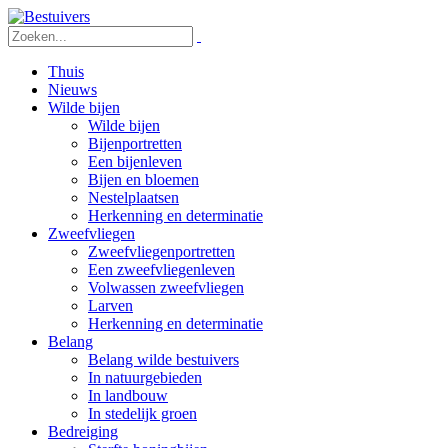
Thuis
Nieuws
Wilde bijen
Wilde bijen
Bijenportretten
Een bijenleven
Bijen en bloemen
Nestelplaatsen
Herkenning en determinatie
Zweefvliegen
Zweefvliegenportretten
Een zweefvliegenleven
Volwassen zweefvliegen
Larven
Herkenning en determinatie
Belang
Belang wilde bestuivers
In natuurgebieden
In landbouw
In stedelijk groen
Bedreiging