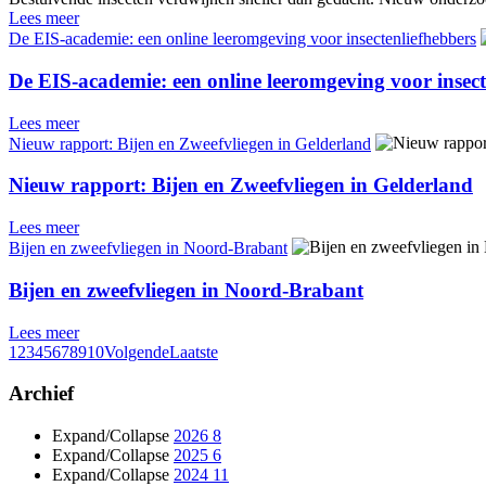
Lees meer
De EIS-academie: een online leeromgeving voor insectenliefhebbers
De EIS-academie: een online leeromgeving voor insect
Lees meer
Nieuw rapport: Bijen en Zweefvliegen in Gelderland
Nieuw rapport: Bijen en Zweefvliegen in Gelderland
Lees meer
Bijen en zweefvliegen in Noord-Brabant
Bijen en zweefvliegen in Noord-Brabant
Lees meer
1
2
3
4
5
6
7
8
9
10
Volgende
Laatste
Archief
Expand/Collapse
2026
8
Expand/Collapse
2025
6
Expand/Collapse
2024
11