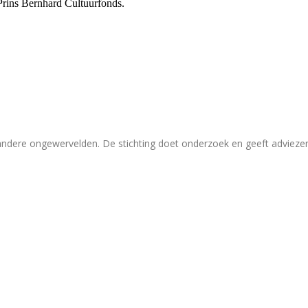
Prins Bernhard Cultuurfonds.
 andere ongewervelden. De stichting doet onderzoek en geeft adviez