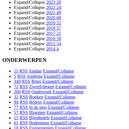
Expand/Collapse
2023
20
Expand/Collapse
2022
24
Expand/Collapse
2021
49
Expand/Collapse
2020
69
Expand/Collapse
2019
32
Expand/Collapse
2018
37
Expand/Collapse
2017
21
Expand/Collapse
2016
59
Expand/Collapse
2015
54
Expand/Collapse
2014
4
ONDERWERPEN
11
RSS
Apidae
Expand/Collapse
5
RSS
Andrena
Expand/Collapse
349
RSS
Bijen
Expand/Collapse
72
RSS
Zweefvliegen
Expand/Collapse
200
RSS
Onderzoek
Expand/Collapse
32
RSS
Boeken
Expand/Collapse
94
RSS
Beheer
Expand/Collapse
77
RSS
In de pers
Expand/Collapse
57
RSS
Bloemen
Expand/Collapse
15
RSS
Bijenhotels
Expand/Collapse
61
RSS
Bedreiging
Expand/Collapse
18
RSS
Evenementen
Expand/Collapse