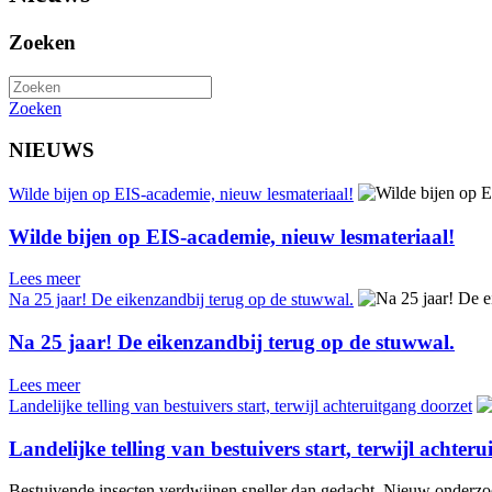
Zoeken
Zoeken
NIEUWS
Wilde bijen op EIS-academie, nieuw lesmateriaal!
Wilde bijen op EIS-academie, nieuw lesmateriaal!
Lees meer
Na 25 jaar! De eikenzandbij terug op de stuwwal.
Na 25 jaar! De eikenzandbij terug op de stuwwal.
Lees meer
Landelijke telling van bestuivers start, terwijl achteruitgang doorzet
Landelijke telling van bestuivers start, terwijl achter
Bestuivende insecten verdwijnen sneller dan gedacht. Nieuw onderzoek 