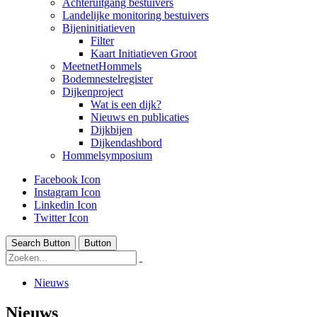
Achteruitgang bestuivers
Landelijke monitoring bestuivers
Bijeninitiatieven
Filter
Kaart Initiatieven Groot
MeetnetHommels
Bodemnestelregister
Dijkenproject
Wat is een dijk?
Nieuws en publicaties
Dijkbijen
Dijkendashbord
Hommelsymposium
Facebook Icon
Instagram Icon
Linkedin Icon
Twitter Icon
Search Button
Button
Nieuws
Nieuws