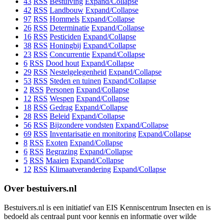
43
RSS
Bestuiving
Expand/Collapse
42
RSS
Landbouw
Expand/Collapse
97
RSS
Hommels
Expand/Collapse
26
RSS
Determinatie
Expand/Collapse
16
RSS
Pesticiden
Expand/Collapse
38
RSS
Honingbij
Expand/Collapse
23
RSS
Concurrentie
Expand/Collapse
6
RSS
Dood hout
Expand/Collapse
29
RSS
Nestelgelegenheid
Expand/Collapse
53
RSS
Steden en tuinen
Expand/Collapse
2
RSS
Personen
Expand/Collapse
12
RSS
Wespen
Expand/Collapse
18
RSS
Gedrag
Expand/Collapse
28
RSS
Beleid
Expand/Collapse
56
RSS
Bijzondere vondsten
Expand/Collapse
69
RSS
Inventarisatie en monitoring
Expand/Collapse
8
RSS
Exoten
Expand/Collapse
6
RSS
Begrazing
Expand/Collapse
5
RSS
Maaien
Expand/Collapse
12
RSS
Klimaatverandering
Expand/Collapse
Over bestuivers.nl
Bestuivers.nl is een initiatief van EIS Kenniscentrum Insecten en is
bedoeld als centraal punt voor kennis en informatie over wilde