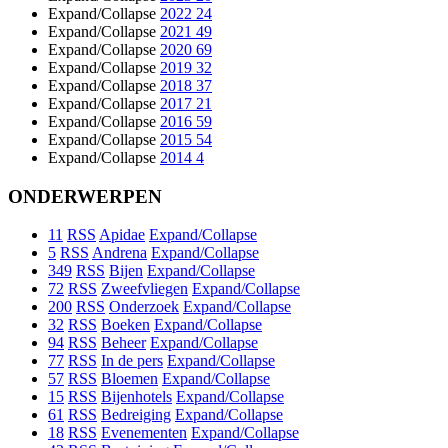
Expand/Collapse
2022
24
Expand/Collapse
2021
49
Expand/Collapse
2020
69
Expand/Collapse
2019
32
Expand/Collapse
2018
37
Expand/Collapse
2017
21
Expand/Collapse
2016
59
Expand/Collapse
2015
54
Expand/Collapse
2014
4
ONDERWERPEN
11
RSS
Apidae
Expand/Collapse
5
RSS
Andrena
Expand/Collapse
349
RSS
Bijen
Expand/Collapse
72
RSS
Zweefvliegen
Expand/Collapse
200
RSS
Onderzoek
Expand/Collapse
32
RSS
Boeken
Expand/Collapse
94
RSS
Beheer
Expand/Collapse
77
RSS
In de pers
Expand/Collapse
57
RSS
Bloemen
Expand/Collapse
15
RSS
Bijenhotels
Expand/Collapse
61
RSS
Bedreiging
Expand/Collapse
18
RSS
Evenementen
Expand/Collapse