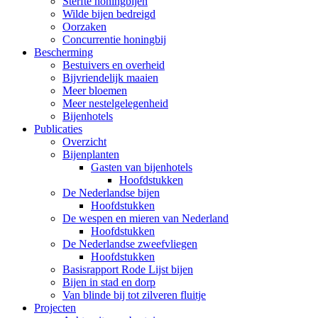
Sterfte honingbijen
Wilde bijen bedreigd
Oorzaken
Concurrentie honingbij
Bescherming
Bestuivers en overheid
Bijvriendelijk maaien
Meer bloemen
Meer nestelgelegenheid
Bijenhotels
Publicaties
Overzicht
Bijenplanten
Gasten van bijenhotels
Hoofdstukken
De Nederlandse bijen
Hoofdstukken
De wespen en mieren van Nederland
Hoofdstukken
De Nederlandse zweefvliegen
Hoofdstukken
Basisrapport Rode Lijst bijen
Bijen in stad en dorp
Van blinde bij tot zilveren fluitje
Projecten