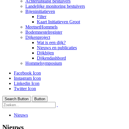
Achteruitgang bestuivers
Landelijke monitoring bestuivers
Bijeninitiatieven
Filter
Kaart Initiatieven Groot
MeetnetHommels
Bodemnestelregister
Dijkenproject
Wat is een dijk?
Nieuws en publicaties
Dijkbijen
Dijkendashbord
Hommelsymposium
Facebook Icon
Instagram Icon
Linkedin Icon
Twitter Icon
Search Button
Button
Nieuws
Nieuws