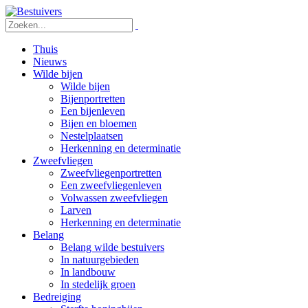
Thuis
Nieuws
Wilde bijen
Wilde bijen
Bijenportretten
Een bijenleven
Bijen en bloemen
Nestelplaatsen
Herkenning en determinatie
Zweefvliegen
Zweefvliegenportretten
Een zweefvliegenleven
Volwassen zweefvliegen
Larven
Herkenning en determinatie
Belang
Belang wilde bestuivers
In natuurgebieden
In landbouw
In stedelijk groen
Bedreiging