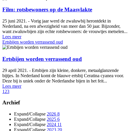
Film: rotsbewoners op de Maasvlakte
25 juni 2021. - Vorig jaar werd de zwaluwbij herontdekt in
Nederland, na een afwezigheid van meer dan 50 jaar. Bijzonder,
want zwaluwbijen zijn echte rotsbewoners: de vrouwtjes metselen...
Lees meer
Ertsbijen worden verrassend oud
Ertsbijen worden verrassend oud
29 april 2021. - Ertsbijen zijn kleine, donkere, metaalglanzende
bijtjes. In Nederland komt de blauwe ertsbij Ceratina cyanea voor.
Deze bij is uniek onder de Nederlandse bijen in het feit...
Lees meer
1
2
3
Archief
Expand/Collapse
2026
8
Expand/Collapse
2025
6
Expand/Collapse
2024
11
Expand/Collapse
2023
20