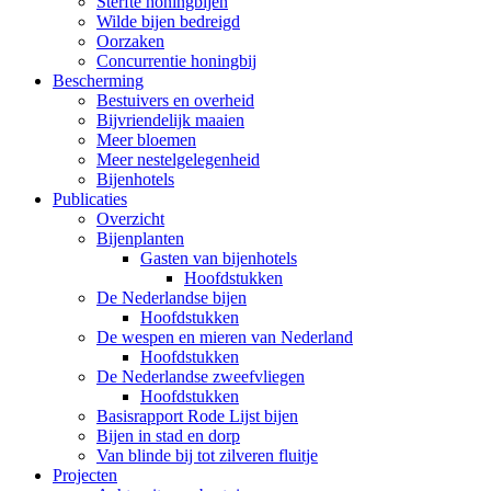
Sterfte honingbijen
Wilde bijen bedreigd
Oorzaken
Concurrentie honingbij
Bescherming
Bestuivers en overheid
Bijvriendelijk maaien
Meer bloemen
Meer nestelgelegenheid
Bijenhotels
Publicaties
Overzicht
Bijenplanten
Gasten van bijenhotels
Hoofdstukken
De Nederlandse bijen
Hoofdstukken
De wespen en mieren van Nederland
Hoofdstukken
De Nederlandse zweefvliegen
Hoofdstukken
Basisrapport Rode Lijst bijen
Bijen in stad en dorp
Van blinde bij tot zilveren fluitje
Projecten