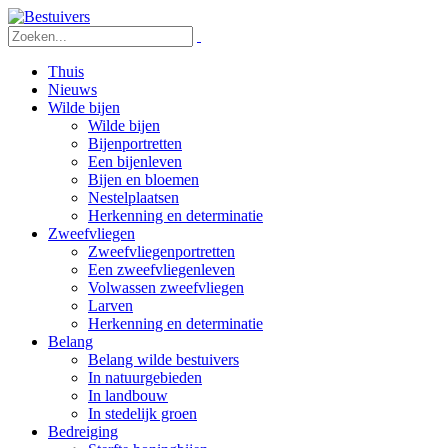
Thuis
Nieuws
Wilde bijen
Wilde bijen
Bijenportretten
Een bijenleven
Bijen en bloemen
Nestelplaatsen
Herkenning en determinatie
Zweefvliegen
Zweefvliegenportretten
Een zweefvliegenleven
Volwassen zweefvliegen
Larven
Herkenning en determinatie
Belang
Belang wilde bestuivers
In natuurgebieden
In landbouw
In stedelijk groen
Bedreiging