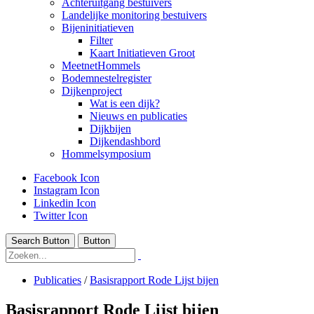
Achteruitgang bestuivers
Landelijke monitoring bestuivers
Bijeninitiatieven
Filter
Kaart Initiatieven Groot
MeetnetHommels
Bodemnestelregister
Dijkenproject
Wat is een dijk?
Nieuws en publicaties
Dijkbijen
Dijkendashbord
Hommelsymposium
Facebook Icon
Instagram Icon
Linkedin Icon
Twitter Icon
Search Button
Button
Publicaties
/
Basisrapport Rode Lijst bijen
Basisrapport Rode Lijst bijen