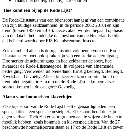
Thans niet bedreigd (TNB): 150 soorten
Hoe komt een bij op de Rode Lijst?
De Rode-Lijststatus van een bijensoort hangt af van een combinatie
van zijn huidige zeldzaamheid (in de periode 2002-2016) en zijn
trend (tussen 1950 en 2016). Deze zaken worden bepaald op basis
van de data in het landelijke databestand van de Nederlandse bijen
dat beheerd wordt door EIS Kenniscentrum Insecten.
Zeldzaamheid alleen is doorgaans niet voldoende voor een Rode-
Lijststatus, er moet ook sprake zijn van een sterke achteruitgang.
Hoe sterker de achteruitgang en hoe zeldzamer de soort, hoe
zwaarder de Rode-Lijstcategorie. In volgorde van afnemende
bedreiging: Verdwenen uit Nederland, Ernstig bedreigd, Bedreigd,
Kwetsbaar, Gevoelig. Alleen bij zeer zeldzame soorten hoeft de
trend niet negatief te zijn om op de Rode Lijst te komen: deze
soorten komen in de categorie Gevoelig.
Alarm voor hommels en klaverbijen
Elke bijensoort van de Rode Lijst heeft eigenaardigheden: een
speciaal dieet, een speciale nestelplek. Elke soort heeft dus zijn
eigen verhaal. Toch zijn er soortgroepen aan te wijzen die het extra
moeilijk hebben, zoals hommels en klaverspecialisten. Van de 27
beschouwde hommelsoorten staan er 17 op de Rode Lijst en zeven