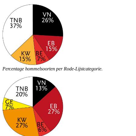
Percentage hommelsoorten per Rode-Lijstcategorie.