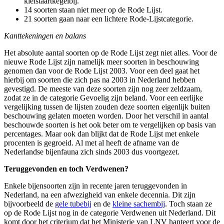
kielstaartkegelbij.
14 soorten staan niet meer op de Rode Lijst.
21 soorten gaan naar een lichtere Rode-Lijstcategorie.
Kanttekeningen en balans
Het absolute aantal soorten op de Rode Lijst zegt niet alles. Voor de
nieuwe Rode Lijst zijn namelijk meer soorten in beschouwing
genomen dan voor de Rode Lijst 2003. Voor een deel gaat het
hierbij om soorten die zich pas na 2003 in Nederland hebben
gevestigd. De meeste van deze soorten zijn nog zeer zeldzaam,
zodat ze in de categorie Gevoelig zijn beland. Voor een eerlijke
vergelijking tussen de lijsten zouden deze soorten eigenlijk buiten
beschouwing gelaten moeten worden. Door het verschil in aantal
beschouwde soorten is het ook beter om te vergelijken op basis van
percentages. Maar ook dan blijkt dat de Rode Lijst met enkele
procenten is gegroeid. Al met al heeft de afname van de
Nederlandse bijenfauna zich sinds 2003 dus voortgezet.
Teruggevonden en toch Verdwenen?
Enkele bijensoorten zijn in recente jaren teruggevonden in
Nederland, na een afwezigheid van enkele decennia. Dit zijn
bijvoorbeeld de
gele tubebij
en de
kleine sachembij
. Toch staan ze
op de Rode Lijst nog in de categorie Verdwenen uit Nederland. Dit
komt door het criterium dat het Ministerie van LNV hanteert voor de