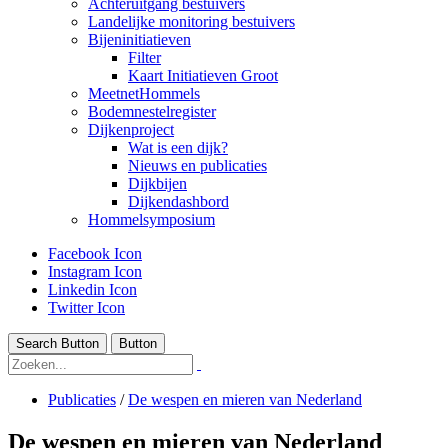
Achteruitgang bestuivers
In
In
Landelijke monitoring bestuivers
Bijeninitiatieven
gedrukte
gedrukte
Filter
vorm
vorm
Kaart Initiatieven Groot
is
is
MeetnetHommels
Bodemnestelregister
het
het
Dijkenproject
boek
boek
Wat is een dijk?
momenteel
momenteel
Nieuws en publicaties
Dijkbijen
niet
niet
Dijkendashbord
leverbaar.
leverbaar.
Hommelsymposium
Facebook Icon
Instagram Icon
Linkedin Icon
Twitter Icon
Search Button
Button
Publicaties
/
De wespen en mieren van Nederland
De wespen en mieren van Nederland