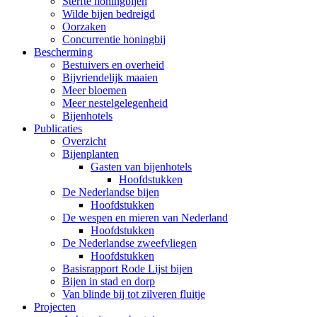
Sterfte honingbijen
online
online
Wilde bijen bedreigd
(
(
Lees
Lees
Oorzaken
Concurrentie honingbij
boek
boek
),
),
Bescherming
als
als
Bestuivers en overheid
PDF
PDF
Bijvriendelijk maaien
Meer bloemen
van
van
Meer nestelgelegenheid
het
het
Bijenhotels
hele
hele
Publicaties
Overzicht
boek
boek
Bijenplanten
(
(
Download
Download
)
)
Gasten van bijenhotels
en
en
Hoofdstukken
De Nederlandse bijen
in
in
Hoofdstukken
PDF
PDF
De wespen en mieren van Nederland
van
van
Hoofdstukken
De Nederlandse zweefvliegen
de
de
Hoofdstukken
afzonderlijke
afzonderlijke
Basisrapport Rode Lijst bijen
hoofdstukken
hoofdstukken
Bijen in stad en dorp
Van blinde bij tot zilveren fluitje
(
(
Losse
Losse
Projecten
hoofdstukken
hoofdstukken
).
).