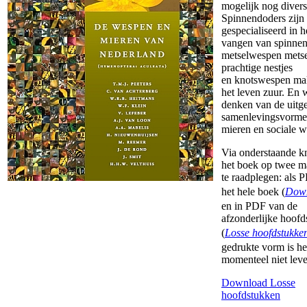
mogelijk
nog divers
Spinnendoders zijn
gespecialiseerd in h
vangen
van spinnen
metselwespen mets
prachtige nestjes
en
knotswespen ma
het leven zuur. En w
denken
van de uitg
samenlevingsvorme
mieren en sociale
w
Via onderstaande k
het boek op twee m
te raadplegen:
als 
het hele boek (
Dow
en in PDF van de
afzonderlijke hoof
(
Losse hoofdstukke
gedrukte vorm is he
momenteel niet leve
Download
Losse
hoofdstukken