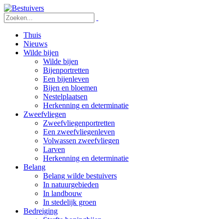
Thuis
Nieuws
Wilde bijen
Wilde bijen
Bijenportretten
Een bijenleven
Bijen en bloemen
Via
Via
Nestelplaatsen
Herkenning en determinatie
onderstaande
onderstaande
Zweefvliegen
knopen
knopen
Zweefvliegenportretten
is
is
Een zweefvliegenleven
Volwassen zweefvliegen
het
het
Larven
boek
boek
Herkenning en determinatie
op
op
Belang
Belang wilde bestuivers
drie
drie
In natuurgebieden
manieren
manieren
In landbouw
te
te
In stedelijk groen
Bedreiging
raadplegen:
raadplegen: