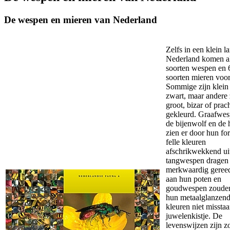
De wespen en mieren van Nederland
Zelfs in een klein l
Nederland komen a
soorten
wespen en 
soorten mieren voor
Sommige zijn klei
zwart, maar andere 
groot, bizar of prac
gekleurd.
Graafwe
de bijenwolf en de
zien er door
hun fo
felle kleuren
afschrikwekkend ui
tangwespen
dragen
merkwaardig geree
aan hun poten en
goudwespen
zoude
hun metaalglanzen
kleuren niet missta
juwelenkistje. De
levenswijzen zijn z