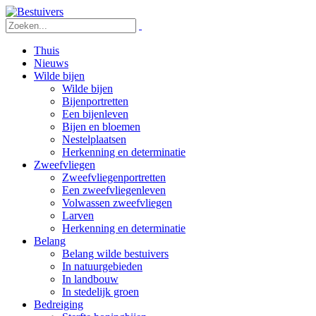
Thuis
Nieuws
Wilde bijen
Wilde bijen
Bijenportretten
Een bijenleven
Bijen en bloemen
Nestelplaatsen
Herkenning en determinatie
Zweefvliegen
Zweefvliegenportretten
Een zweefvliegenleven
Volwassen zweefvliegen
Larven
Herkenning en determinatie
Belang
Belang wilde bestuivers
In natuurgebieden
In landbouw
In stedelijk groen
Bedreiging