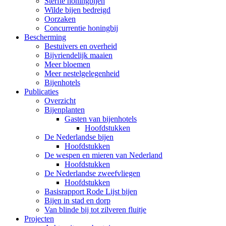
Sterfte honingbijen
Wilde bijen bedreigd
Oorzaken
Concurrentie honingbij
Bescherming
Bestuivers en overheid
Bijvriendelijk maaien
Meer bloemen
Meer nestelgelegenheid
Bijenhotels
Publicaties
Overzicht
Bijenplanten
Gasten van bijenhotels
Hoofdstukken
De Nederlandse bijen
Hoofdstukken
De wespen en mieren van Nederland
Hoofdstukken
De Nederlandse zweefvliegen
Hoofdstukken
Basisrapport Rode Lijst bijen
Bijen in stad en dorp
Van blinde bij tot zilveren fluitje
Projecten