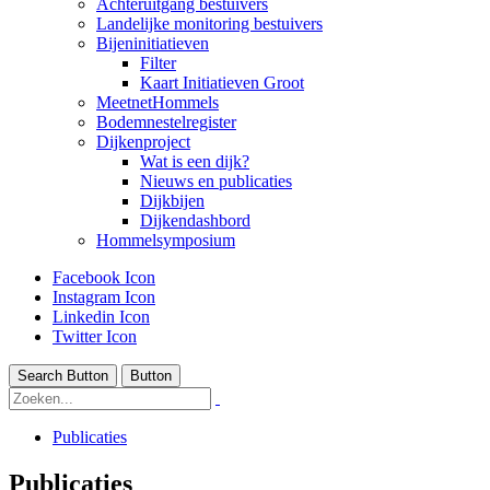
Achteruitgang bestuivers
Landelijke monitoring bestuivers
Bijeninitiatieven
Filter
Kaart Initiatieven Groot
MeetnetHommels
Bodemnestelregister
Dijkenproject
Wat is een dijk?
Nieuws en publicaties
Dijkbijen
Dijkendashbord
Hommelsymposium
Facebook Icon
Instagram Icon
Linkedin Icon
Twitter Icon
Search Button
Button
Publicaties
Publicaties