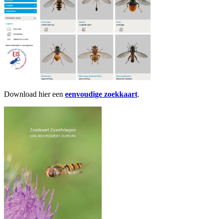
Download hier een
eenvoudige zoekkaart
.