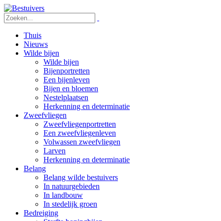
Thuis
Nieuws
Wilde bijen
Wilde bijen
Bijenportretten
Een bijenleven
Bijen en bloemen
Nestelplaatsen
Herkenning en determinatie
Zweefvliegen
Zweefvliegenportretten
Een zweefvliegenleven
Volwassen zweefvliegen
Larven
Herkenning en determinatie
Belang
Belang wilde bestuivers
In natuurgebieden
In landbouw
In stedelijk groen
Bedreiging