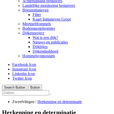
Achteruitgang bestuivers
Landelijke monitoring bestuivers
Bijeninitiatieven
Filter
Kaart Initiatieven Groot
MeetnetHommels
Bodemnestelregister
Dijkenproject
Wat is een dijk?
Nieuws en publicaties
Dijkbijen
Dijkendashbord
Hommelsymposium
Facebook Icon
Instagram Icon
Linkedin Icon
Twitter Icon
Search Button
Button
Zweefvliegen
/
Herkenning en determinatie
Herkenning en determinatie