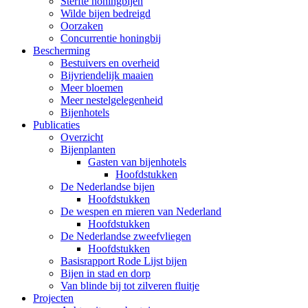
Sterfte honingbijen
Wilde bijen bedreigd
Oorzaken
Concurrentie honingbij
Bescherming
Bestuivers en overheid
Bijvriendelijk maaien
Meer bloemen
Meer nestelgelegenheid
Bijenhotels
Publicaties
Overzicht
Bijenplanten
Gasten van bijenhotels
Hoofdstukken
De Nederlandse bijen
Hoofdstukken
De wespen en mieren van Nederland
Hoofdstukken
De Nederlandse zweefvliegen
Hoofdstukken
Basisrapport Rode Lijst bijen
Bijen in stad en dorp
Van blinde bij tot zilveren fluitje
Projecten