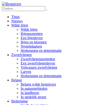
Thuis
Nieuws
Wilde bijen
Wilde bijen
Bijenportretten
Een bijenleven
Bijen en bloemen
Nestelplaatsen
Herkenning en determinatie
Zweefvliegen
Zweefvliegenportretten
Een zweefvliegenleven
Volwassen zweefvliegen
Larven
Herkenning en determinatie
Belang
Belang wilde bestuivers
In natuurgebieden
In landbouw
In stedelijk groen
Bedreiging