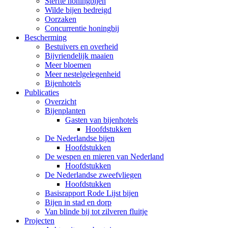
Sterfte honingbijen
Wilde bijen bedreigd
Oorzaken
Concurrentie honingbij
Bescherming
Bestuivers en overheid
Bijvriendelijk maaien
Meer bloemen
Meer nestelgelegenheid
Bijenhotels
Publicaties
Overzicht
Bijenplanten
Gasten van bijenhotels
Hoofdstukken
De Nederlandse bijen
Hoofdstukken
De wespen en mieren van Nederland
Hoofdstukken
De Nederlandse zweefvliegen
Hoofdstukken
Basisrapport Rode Lijst bijen
Bijen in stad en dorp
Van blinde bij tot zilveren fluitje
Projecten