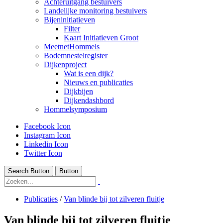
Achteruitgang bestuivers
Landelijke monitoring bestuivers
Bijeninitiatieven
Filter
Kaart Initiatieven Groot
MeetnetHommels
Bodemnestelregister
Dijkenproject
Wat is een dijk?
Nieuws en publicaties
Dijkbijen
Dijkendashbord
Hommelsymposium
Facebook Icon
Instagram Icon
Linkedin Icon
Twitter Icon
Search Button
Button
Publicaties
/
Van blinde bij tot zilveren fluitje
Van blinde bij tot zilveren fluitje