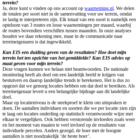
terrein?
Ja, deze kunt u vinden op ons account op
waarneming.nl
. We delen
de totalen per soort niet in de samenvatting voor uw terrein, omdat
ze lastig te interpreteren zijn. Elk totaal van een soort is namelijk een
optelsom van 3 routes en losse waarnemingen per maand, waarbij
de routes bovendien verschillen tussen maanden. In onze analyses
houden we daar rekening mee, maar in de communicatie naar
terreineigenaren is dat ingewikkeld.
Kan EIS een duiding geven van de resultaten? Hoe doet mijn
terrein het ten opzichte van het gemiddelde? Kan EIS advies op
maat geven voor mijn terrein?
Deze vragen kunnen we helaas niet beantwoorden. De nationale
monitoring heeft als doel om een landelijk beeld te krijgen van
bestuivers en daarop landelijke trends te berekenen. Het is dus zo
opgezet dat we genoeg locaties hebben om dat doel te bereiken. Als
terreineigenaar levert u een belangrijke bijdrage aan dit landelijke
doel.
Maar op locatieniveau is de steekproef te klein om uitspraken te
doen. De aantallen individuen en soorten die we per locatie zien zijn
te laag om locaties onderling op statistisch verantwoorde wijze met
elkaar te vergelijken. Ook hebben verstorende invloeden zoals weer
en het moment van maaien te veel invloed op de resultaten van
individuele percelen. Anders gezegd, de boer met de hoogste
aantallen is niet noodzakelijk ‘de beste boer’.