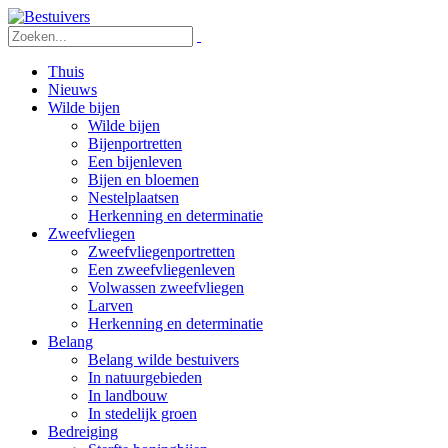
Thuis
Nieuws
Wilde bijen
Wilde bijen
Bijenportretten
Een bijenleven
Bijen en bloemen
Nestelplaatsen
Herkenning en determinatie
Zweefvliegen
Zweefvliegenportretten
Een zweefvliegenleven
Volwassen zweefvliegen
Larven
Herkenning en determinatie
Belang
Belang wilde bestuivers
In natuurgebieden
In landbouw
In stedelijk groen
Bedreiging