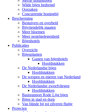
Sterfte honingbijen
Wilde bijen bedreigd
Oorzaken
Concurrentie honingbij
Bescherming
Bestuivers en overheid
Bijvriendelijk maaien
Meer bloemen
Meer nestelgelegenheid
Bijenhotels
Publicaties
Overzicht
Bijenplanten
Gasten van bijenhotels
Hoofdstukken
De Nederlandse bijen
Hoofdstukken
De wespen en mieren van Nederland
Hoofdstukken
De Nederlandse zweefvliegen
Hoofdstukken
Basisrapport Rode Lijst bijen
Bijen in stad en dorp
Van blinde bij tot zilveren fluitje
Projecten