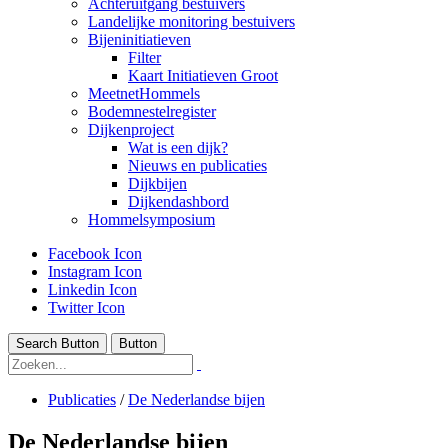
Achteruitgang bestuivers
Landelijke monitoring bestuivers
Bijeninitiatieven
Filter
Kaart Initiatieven Groot
MeetnetHommels
Bodemnestelregister
Dijkenproject
Wat is een dijk?
Nieuws en publicaties
Dijkbijen
Dijkendashbord
Hommelsymposium
Facebook Icon
Instagram Icon
Linkedin Icon
Twitter Icon
Search Button
Button
Publicaties
/
De Nederlandse bijen
De Nederlandse bijen