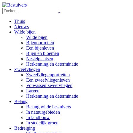
Thuis
Nieuws
Wilde bijen
Wilde bijen
Bijenportretten
Een bijenleven
Bijen en bloemen
Nestelplaatsen
Herkenning en determinatie
Zweefvliegen
Zweefvliegenportretten
Een zweefvliegenleven
Volwassen zweefvliegen
Larven
Herkenning en determinatie
Belang
Belang wilde bestuivers
In natuurgebieden
In landbouw
In stedelijk groen
Bedreiging