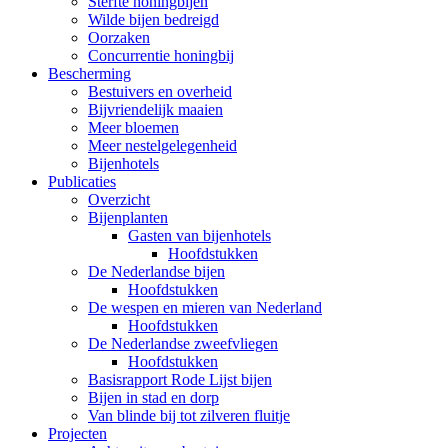
Sterfte honingbijen
Wilde bijen bedreigd
Oorzaken
Concurrentie honingbij
Bescherming
Bestuivers en overheid
Bijvriendelijk maaien
Meer bloemen
Meer nestelgelegenheid
Bijenhotels
Publicaties
Overzicht
Bijenplanten
Gasten van bijenhotels
Hoofdstukken
De Nederlandse bijen
Hoofdstukken
De wespen en mieren van Nederland
Hoofdstukken
De Nederlandse zweefvliegen
Hoofdstukken
Basisrapport Rode Lijst bijen
Bijen in stad en dorp
Van blinde bij tot zilveren fluitje
Projecten