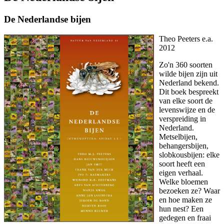
De Nederlandse bijen
Theo Peeters e.a.
2012
Zo'n 360 soorten
wilde bijen zijn uit
Nederland bekend.
Dit boek bespreekt
van elke soort de
levenswijze en de
verspreiding in
Nederland.
Metselbijen,
behangersbijen,
slobkousbijen: elke
soort heeft een
eigen verhaal.
Welke bloemen
bezoeken ze? Waar
en hoe maken ze
hun nest? Een
gedegen en fraai