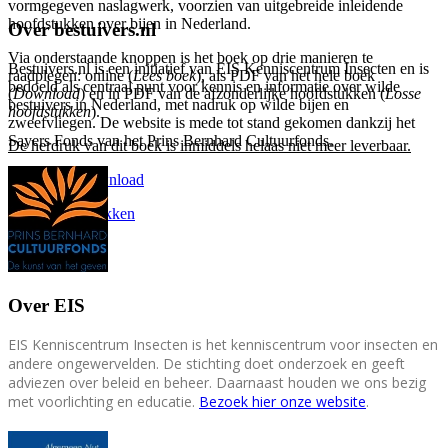
vormgegeven naslagwerk, voorzien van uitgebreide inleidende
hoofdstukken over bijen in Nederland.
Over bestuivers.nl
Via onderstaande knoppen is het boek op drie manieren te
Bestuivers.nl is een initiatief van EIS Kenniscentrum Insecten en is
raadplegen: online (
Lees boek
), als PDF van het hele boek
bedoeld als centraal punt voor kennis en informatie over wilde
(
Download
) en in PDF van de afzonderlijke hoofdstukken (
Losse
bestuivers in Nederland, met nadruk op wilde bijen en
hoofdstukken
).
zweefvliegen. De website is mede tot stand gekomen dankzij het
Sayers Fonds van het Prins Bernhard Cultuurfonds.
De herdruk van dit boek is inmiddels helaas niet meer leverbaar.
Lees boek
Download
Losse hoofdstukken
Over EIS
EIS Kenniscentrum Insecten is het kenniscentrum voor insecten en
andere ongewervelden. De stichting doet onderzoek en geeft
adviezen over beleid en beheer. Daarnaast houden we ons bezig
met voorlichting en educatie.
Bezoek hier onze website
.