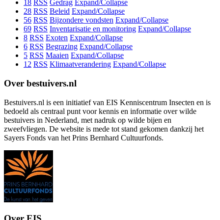
18
RSS
Gedrag
Expand/Collapse
28
RSS
Beleid
Expand/Collapse
56
RSS
Bijzondere vondsten
Expand/Collapse
69
RSS
Inventarisatie en monitoring
Expand/Collapse
8
RSS
Exoten
Expand/Collapse
6
RSS
Begrazing
Expand/Collapse
5
RSS
Maaien
Expand/Collapse
12
RSS
Klimaatverandering
Expand/Collapse
Over bestuivers.nl
Bestuivers.nl is een initiatief van EIS Kenniscentrum Insecten en is
bedoeld als centraal punt voor kennis en informatie over wilde
bestuivers in Nederland, met nadruk op wilde bijen en
zweefvliegen. De website is mede tot stand gekomen dankzij het
Sayers Fonds van het Prins Bernhard Cultuurfonds.
Over EIS