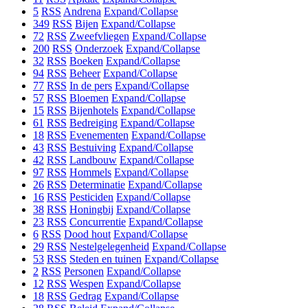
5
RSS
Andrena
Expand/Collapse
349
RSS
Bijen
Expand/Collapse
72
RSS
Zweefvliegen
Expand/Collapse
200
RSS
Onderzoek
Expand/Collapse
32
RSS
Boeken
Expand/Collapse
94
RSS
Beheer
Expand/Collapse
77
RSS
In de pers
Expand/Collapse
57
RSS
Bloemen
Expand/Collapse
15
RSS
Bijenhotels
Expand/Collapse
61
RSS
Bedreiging
Expand/Collapse
18
RSS
Evenementen
Expand/Collapse
43
RSS
Bestuiving
Expand/Collapse
42
RSS
Landbouw
Expand/Collapse
97
RSS
Hommels
Expand/Collapse
26
RSS
Determinatie
Expand/Collapse
16
RSS
Pesticiden
Expand/Collapse
38
RSS
Honingbij
Expand/Collapse
23
RSS
Concurrentie
Expand/Collapse
6
RSS
Dood hout
Expand/Collapse
29
RSS
Nestelgelegenheid
Expand/Collapse
53
RSS
Steden en tuinen
Expand/Collapse
2
RSS
Personen
Expand/Collapse
12
RSS
Wespen
Expand/Collapse
18
RSS
Gedrag
Expand/Collapse