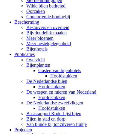
Sterfte honingbijen
Wilde bijen bedreigd
Oorzaken
Concurrentie honingbij
Bescherming
Bestuivers en overheid
Bijvriendelijk maaien
Meer bloemen
Meer nestelgelegenheid
Bijenhotels
Publicaties
Overzicht
Bijenplanten
Gasten van bijenhotels
Hoofdstukken
De Nederlandse bijen
Hoofdstukken
De wespen en mieren van Nederland
Hoofdstukken
De Nederlandse zweefvliegen
Hoofdstukken
Basisrapport Rode Lijst bijen
Bijen in stad en dorp
Van blinde bij tot zilveren fluitje
Projecten