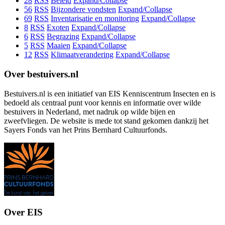
28
RSS
Beleid
Expand/Collapse
56
RSS
Bijzondere vondsten
Expand/Collapse
69
RSS
Inventarisatie en monitoring
Expand/Collapse
8
RSS
Exoten
Expand/Collapse
6
RSS
Begrazing
Expand/Collapse
5
RSS
Maaien
Expand/Collapse
12
RSS
Klimaatverandering
Expand/Collapse
Over bestuivers.nl
Bestuivers.nl is een initiatief van EIS Kenniscentrum Insecten en is
bedoeld als centraal punt voor kennis en informatie over wilde
bestuivers in Nederland, met nadruk op wilde bijen en
zweefvliegen. De website is mede tot stand gekomen dankzij het
Sayers Fonds van het Prins Bernhard Cultuurfonds.
Over EIS