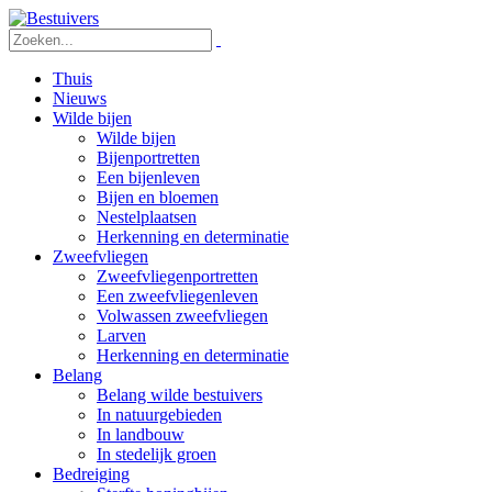
Thuis
Nieuws
Wilde bijen
Wilde bijen
Bijenportretten
Een bijenleven
Bijen en bloemen
Nestelplaatsen
Herkenning en determinatie
Zweefvliegen
Zweefvliegenportretten
Een zweefvliegenleven
Volwassen zweefvliegen
Larven
Herkenning en determinatie
Belang
Belang wilde bestuivers
In natuurgebieden
In landbouw
In stedelijk groen
Bedreiging