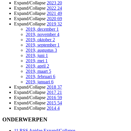
Expand/Collapse
2023
20
Expand/Collapse
2022
24
Expand/Collapse
2021
49
Expand/Collapse
2020
69
Expand/Collapse
2019
32
2019, december
1
2019, november
4
2019, oktober
2
2019, september
1
2019, augustus
3
2019, juni
1
2019, mei
1
2019, april
2
2019, maart
5
2019, februari
6
2019, januari
6
Expand/Collapse
2018
37
Expand/Collapse
2017
21
Expand/Collapse
2016
59
Expand/Collapse
2015
54
Expand/Collapse
2014
4
ONDERWERPEN
11
RSS
Apidae
Expand/Collapse