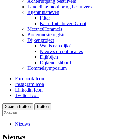
Achteruitgang bestuivers
Landelijke monitoring bestuivers
Bijeninitiatieven
Filter
Kaart Initiatieven Groot
MeetnetHommels
Bodemnestelregister
Dijkenproject
Wat is een dijk?
Nieuws en publicaties
Dijkbijen
Dijkendashbord
Hommelsymposium
Facebook Icon
Instagram Icon
Linkedin Icon
Twitter Icon
Search Button
Button
Nieuws
Nieuws