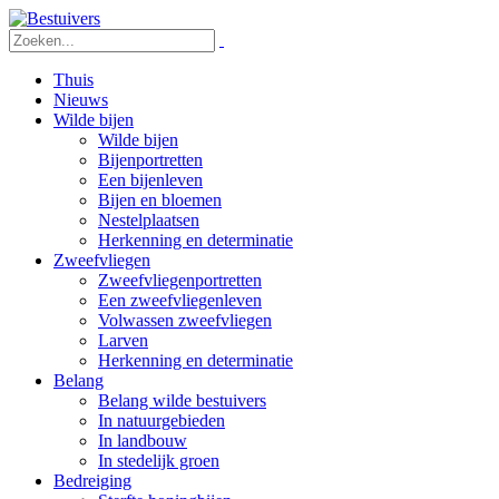
Thuis
Nieuws
Wilde bijen
Wilde bijen
Bijenportretten
Een bijenleven
Bijen en bloemen
Nestelplaatsen
Herkenning en determinatie
Zweefvliegen
Zweefvliegenportretten
Een zweefvliegenleven
Volwassen zweefvliegen
Larven
Herkenning en determinatie
Belang
Belang wilde bestuivers
In natuurgebieden
In landbouw
In stedelijk groen
Bedreiging