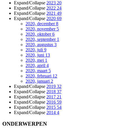
Expand/Collapse
2023
20
Expand/Collapse
2022
24
Expand/Collapse
2021
49
Expand/Collapse
2020
69
2020, december
8
2020, november
5
2020, oktober
6
2020, september
1
2020, augustus
3
2020, juli
9
2020, juni
13
2020, mei
1
2020, april
4
2020, maart
5
2020, februari
12
2020, januari
2
Expand/Collapse
2019
32
Expand/Collapse
2018
37
Expand/Collapse
2017
21
Expand/Collapse
2016
59
Expand/Collapse
2015
54
Expand/Collapse
2014
4
ONDERWERPEN