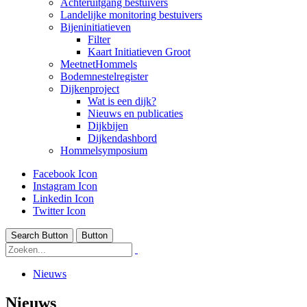
Achteruitgang bestuivers
Landelijke monitoring bestuivers
Bijeninitiatieven
Filter
Kaart Initiatieven Groot
MeetnetHommels
Bodemnestelregister
Dijkenproject
Wat is een dijk?
Nieuws en publicaties
Dijkbijen
Dijkendashbord
Hommelsymposium
Facebook Icon
Instagram Icon
Linkedin Icon
Twitter Icon
Search Button
Button
Nieuws
Nieuws