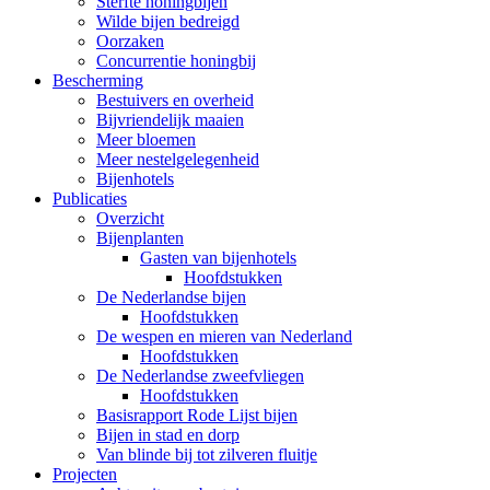
Sterfte honingbijen
Wilde bijen bedreigd
Oorzaken
Concurrentie honingbij
Bescherming
Bestuivers en overheid
Bijvriendelijk maaien
Meer bloemen
Meer nestelgelegenheid
Bijenhotels
Publicaties
Overzicht
Bijenplanten
Gasten van bijenhotels
Hoofdstukken
De Nederlandse bijen
Hoofdstukken
De wespen en mieren van Nederland
Hoofdstukken
De Nederlandse zweefvliegen
Hoofdstukken
Basisrapport Rode Lijst bijen
Bijen in stad en dorp
Van blinde bij tot zilveren fluitje
Projecten