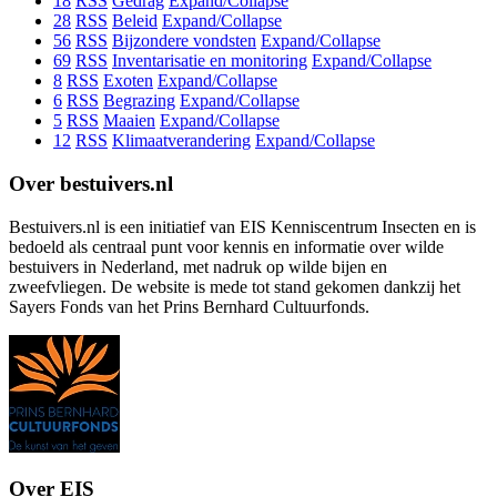
18
RSS
Gedrag
Expand/Collapse
28
RSS
Beleid
Expand/Collapse
56
RSS
Bijzondere vondsten
Expand/Collapse
69
RSS
Inventarisatie en monitoring
Expand/Collapse
8
RSS
Exoten
Expand/Collapse
6
RSS
Begrazing
Expand/Collapse
5
RSS
Maaien
Expand/Collapse
12
RSS
Klimaatverandering
Expand/Collapse
Over bestuivers.nl
Bestuivers.nl is een initiatief van EIS Kenniscentrum Insecten en is
bedoeld als centraal punt voor kennis en informatie over wilde
bestuivers in Nederland, met nadruk op wilde bijen en
zweefvliegen. De website is mede tot stand gekomen dankzij het
Sayers Fonds van het Prins Bernhard Cultuurfonds.
Over EIS