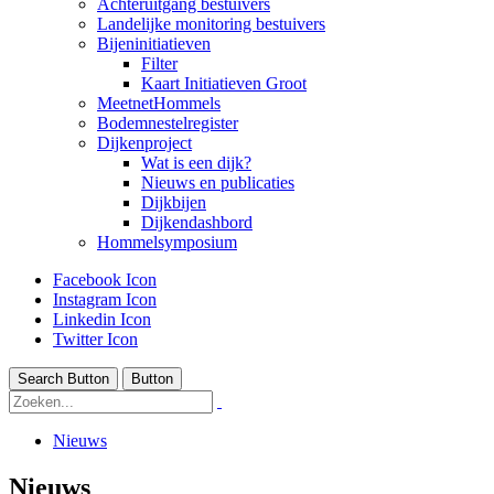
Achteruitgang bestuivers
Landelijke monitoring bestuivers
Bijeninitiatieven
Filter
Kaart Initiatieven Groot
MeetnetHommels
Bodemnestelregister
Dijkenproject
Wat is een dijk?
Nieuws en publicaties
Dijkbijen
Dijkendashbord
Hommelsymposium
Facebook Icon
Instagram Icon
Linkedin Icon
Twitter Icon
Search Button
Button
Nieuws
Nieuws