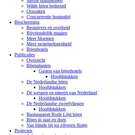
Sterfte honingbijen
Wilde bijen bedreigd
Oorzaken
Concurrentie honingbij
Bescherming
Bestuivers en overheid
Bijvriendelijk maaien
Meer bloemen
Meer nestelgelegenheid
Bijenhotels
Publicaties
Overzicht
Bijenplanten
Gasten van bijenhotels
Hoofdstukken
De Nederlandse bijen
Hoofdstukken
De wespen en mieren van Nederland
Hoofdstukken
De Nederlandse zweefvliegen
Hoofdstukken
Basisrapport Rode Lijst bijen
Bijen in stad en dorp
Van blinde bij tot zilveren fluitje
Projecten