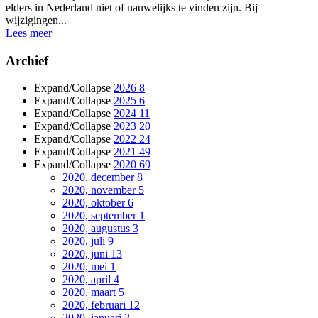
elders in Nederland niet of nauwelijks te vinden zijn. Bij
wijzigingen...
Lees meer
Archief
Expand/Collapse
2026
8
Expand/Collapse
2025
6
Expand/Collapse
2024
11
Expand/Collapse
2023
20
Expand/Collapse
2022
24
Expand/Collapse
2021
49
Expand/Collapse
2020
69
2020, december
8
2020, november
5
2020, oktober
6
2020, september
1
2020, augustus
3
2020, juli
9
2020, juni
13
2020, mei
1
2020, april
4
2020, maart
5
2020, februari
12
2020, januari
2