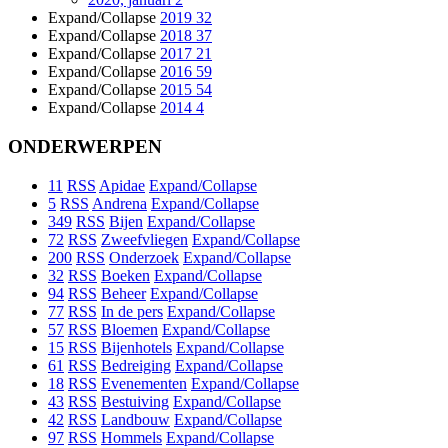
Expand/Collapse
2019
32
Expand/Collapse
2018
37
Expand/Collapse
2017
21
Expand/Collapse
2016
59
Expand/Collapse
2015
54
Expand/Collapse
2014
4
ONDERWERPEN
11
RSS
Apidae
Expand/Collapse
5
RSS
Andrena
Expand/Collapse
349
RSS
Bijen
Expand/Collapse
72
RSS
Zweefvliegen
Expand/Collapse
200
RSS
Onderzoek
Expand/Collapse
32
RSS
Boeken
Expand/Collapse
94
RSS
Beheer
Expand/Collapse
77
RSS
In de pers
Expand/Collapse
57
RSS
Bloemen
Expand/Collapse
15
RSS
Bijenhotels
Expand/Collapse
61
RSS
Bedreiging
Expand/Collapse
18
RSS
Evenementen
Expand/Collapse
43
RSS
Bestuiving
Expand/Collapse
42
RSS
Landbouw
Expand/Collapse
97
RSS
Hommels
Expand/Collapse