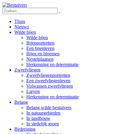
Thuis
Nieuws
Wilde bijen
Wilde bijen
Bijenportretten
Een bijenleven
Bijen en bloemen
Nestelplaatsen
Herkenning en determinatie
Zweefvliegen
Zweefvliegenportretten
Een zweefvliegenleven
Volwassen zweefvliegen
Larven
Herkenning en determinatie
Belang
Belang wilde bestuivers
In natuurgebieden
In landbouw
In stedelijk groen
Bedreiging