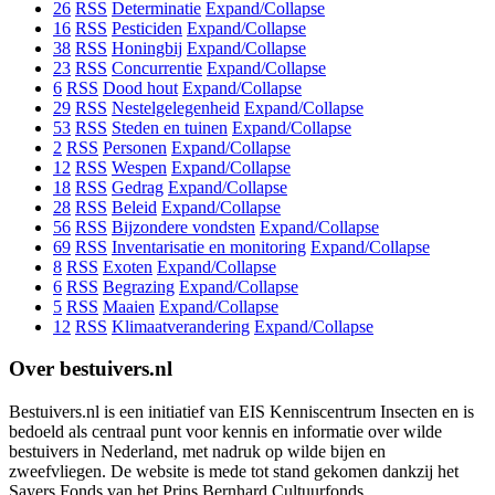
26
RSS
Determinatie
Expand/Collapse
16
RSS
Pesticiden
Expand/Collapse
38
RSS
Honingbij
Expand/Collapse
23
RSS
Concurrentie
Expand/Collapse
6
RSS
Dood hout
Expand/Collapse
29
RSS
Nestelgelegenheid
Expand/Collapse
53
RSS
Steden en tuinen
Expand/Collapse
2
RSS
Personen
Expand/Collapse
12
RSS
Wespen
Expand/Collapse
18
RSS
Gedrag
Expand/Collapse
28
RSS
Beleid
Expand/Collapse
56
RSS
Bijzondere vondsten
Expand/Collapse
69
RSS
Inventarisatie en monitoring
Expand/Collapse
8
RSS
Exoten
Expand/Collapse
6
RSS
Begrazing
Expand/Collapse
5
RSS
Maaien
Expand/Collapse
12
RSS
Klimaatverandering
Expand/Collapse
Over bestuivers.nl
Bestuivers.nl is een initiatief van EIS Kenniscentrum Insecten en is
bedoeld als centraal punt voor kennis en informatie over wilde
bestuivers in Nederland, met nadruk op wilde bijen en
zweefvliegen. De website is mede tot stand gekomen dankzij het
Sayers Fonds van het Prins Bernhard Cultuurfonds.