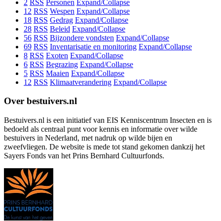
2
RSS
Personen
Expand/Collapse
12
RSS
Wespen
Expand/Collapse
18
RSS
Gedrag
Expand/Collapse
28
RSS
Beleid
Expand/Collapse
56
RSS
Bijzondere vondsten
Expand/Collapse
69
RSS
Inventarisatie en monitoring
Expand/Collapse
8
RSS
Exoten
Expand/Collapse
6
RSS
Begrazing
Expand/Collapse
5
RSS
Maaien
Expand/Collapse
12
RSS
Klimaatverandering
Expand/Collapse
Over bestuivers.nl
Bestuivers.nl is een initiatief van EIS Kenniscentrum Insecten en is
bedoeld als centraal punt voor kennis en informatie over wilde
bestuivers in Nederland, met nadruk op wilde bijen en
zweefvliegen. De website is mede tot stand gekomen dankzij het
Sayers Fonds van het Prins Bernhard Cultuurfonds.