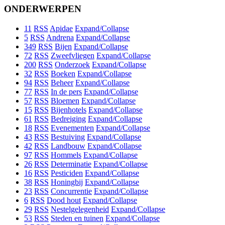
ONDERWERPEN
11
RSS
Apidae
Expand/Collapse
5
RSS
Andrena
Expand/Collapse
349
RSS
Bijen
Expand/Collapse
72
RSS
Zweefvliegen
Expand/Collapse
200
RSS
Onderzoek
Expand/Collapse
32
RSS
Boeken
Expand/Collapse
94
RSS
Beheer
Expand/Collapse
77
RSS
In de pers
Expand/Collapse
57
RSS
Bloemen
Expand/Collapse
15
RSS
Bijenhotels
Expand/Collapse
61
RSS
Bedreiging
Expand/Collapse
18
RSS
Evenementen
Expand/Collapse
43
RSS
Bestuiving
Expand/Collapse
42
RSS
Landbouw
Expand/Collapse
97
RSS
Hommels
Expand/Collapse
26
RSS
Determinatie
Expand/Collapse
16
RSS
Pesticiden
Expand/Collapse
38
RSS
Honingbij
Expand/Collapse
23
RSS
Concurrentie
Expand/Collapse
6
RSS
Dood hout
Expand/Collapse
29
RSS
Nestelgelegenheid
Expand/Collapse
53
RSS
Steden en tuinen
Expand/Collapse