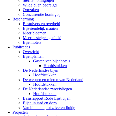
Sterfte honingbijen
Wilde bijen bedreigd
Oorzaken
Concurrentie honingbij
Bescherming
Bestuivers en overheid
Bijvriendelijk maaien
Meer bloemen
Meer nestelgelegenheid
Bijenhotels
Publicaties
Overzicht
Bijenplanten
Gasten van bijenhotels
Hoofdstukken
De Nederlandse bijen
Hoofdstukken
De wespen en mieren van Nederland
Hoofdstukken
De Nederlandse zweefvliegen
Hoofdstukken
Basisrapport Rode Lijst bijen
Bijen in stad en dorp
Van blinde bij tot zilveren fluitje
Projecten