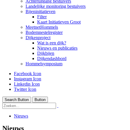
Achteruitgang bestuivers
Landelijke monitoring bestuivers
Bijeninitiatieven
Filter
Kaart Initiatieven Groot
MeetnetHommels
Bodemnestelregister
Dijkenproject
Wat is een dijk?
Nieuws en publicaties
Dijkbijen
Dijkendashbord
Hommelsymposium
Facebook Icon
Instagram Icon
Linkedin Icon
Twitter Icon
Search Button
Button
Nieuws
Nieuws