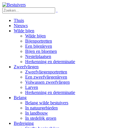
Thuis
Nieuws
Wilde bijen
Wilde bijen
Bijenportretten
Een bijenleven
Bijen en bloemen
Nestelplaatsen
Herkenning en determinatie
Zweefvliegen
Zweefvliegenportretten
Een zweefvliegenleven
Volwassen zweefvliegen
Larven
Herkenning en determinatie
Belang
Belang wilde bestuivers
In natuurgebieden
In landbouw
In stedelijk groen
Bedreiging