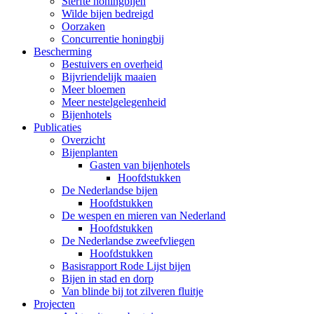
Sterfte honingbijen
Wilde bijen bedreigd
Oorzaken
Concurrentie honingbij
Bescherming
Bestuivers en overheid
Bijvriendelijk maaien
Meer bloemen
Meer nestelgelegenheid
Bijenhotels
Publicaties
Overzicht
Bijenplanten
Gasten van bijenhotels
Hoofdstukken
De Nederlandse bijen
Hoofdstukken
De wespen en mieren van Nederland
Hoofdstukken
De Nederlandse zweefvliegen
Hoofdstukken
Basisrapport Rode Lijst bijen
Bijen in stad en dorp
Van blinde bij tot zilveren fluitje
Projecten