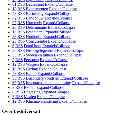
61
RSS
Bedreiging
Expand/Collapse
18
RSS
Evenementen
Expand/Collapse
43
RSS
Bestuiving
Expand/Collapse
42
RSS
Landbouw
Expand/Collapse
97
RSS
Hommels
Expand/Collapse
26
RSS
Determinatie
Expand/Collapse
16
RSS
Pesticiden
Expand/Collapse
38
RSS
Honingbij
Expand/Collapse
23
RSS
Concurrentie
Expand/Collapse
6
RSS
Dood hout
Expand/Collapse
29
RSS
Nestelgelegenheid
Expand/Collapse
53
RSS
Steden en tuinen
Expand/Collapse
2
RSS
Personen
Expand/Collapse
12
RSS
Wespen
Expand/Collapse
18
RSS
Gedrag
Expand/Collapse
28
RSS
Beleid
Expand/Collapse
56
RSS
Bijzondere vondsten
Expand/Collapse
69
RSS
Inventarisatie en monitoring
Expand/Collapse
8
RSS
Exoten
Expand/Collapse
6
RSS
Begrazing
Expand/Collapse
5
RSS
Maaien
Expand/Collapse
12
RSS
Klimaatverandering
Expand/Collapse
Over bestuivers.nl