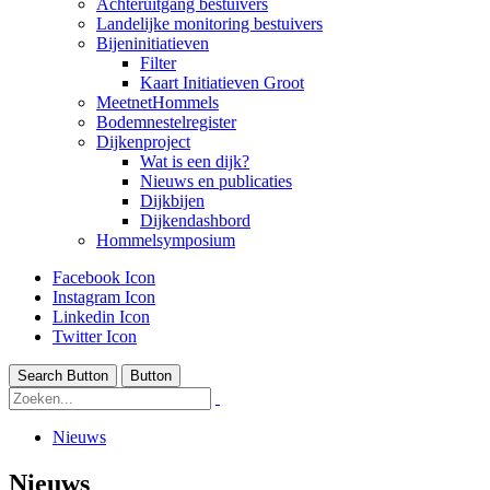
Achteruitgang bestuivers
Landelijke monitoring bestuivers
Bijeninitiatieven
Filter
Kaart Initiatieven Groot
MeetnetHommels
Bodemnestelregister
Dijkenproject
Wat is een dijk?
Nieuws en publicaties
Dijkbijen
Dijkendashbord
Hommelsymposium
Facebook Icon
Instagram Icon
Linkedin Icon
Twitter Icon
Search Button
Button
Nieuws
Nieuws