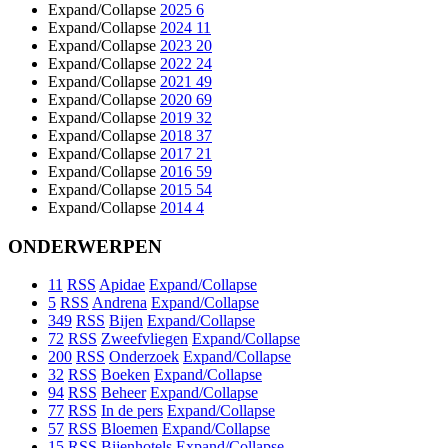
Expand/Collapse
2025
6
Expand/Collapse
2024
11
Expand/Collapse
2023
20
Expand/Collapse
2022
24
Expand/Collapse
2021
49
Expand/Collapse
2020
69
Expand/Collapse
2019
32
Expand/Collapse
2018
37
Expand/Collapse
2017
21
Expand/Collapse
2016
59
Expand/Collapse
2015
54
Expand/Collapse
2014
4
ONDERWERPEN
11
RSS
Apidae
Expand/Collapse
5
RSS
Andrena
Expand/Collapse
349
RSS
Bijen
Expand/Collapse
72
RSS
Zweefvliegen
Expand/Collapse
200
RSS
Onderzoek
Expand/Collapse
32
RSS
Boeken
Expand/Collapse
94
RSS
Beheer
Expand/Collapse
77
RSS
In de pers
Expand/Collapse
57
RSS
Bloemen
Expand/Collapse
15
RSS
Bijenhotels
Expand/Collapse