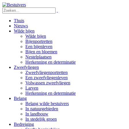
Thuis
Nieuws
Wilde bijen
Wilde bijen
Bijenportretten
Een bijenleven
Bijen en bloemen
Nestelplaatsen
Herkenning en determinatie
Zweefvliegen
Zweefvliegenportretten
Een zweefvliegenleven
Volwassen zweefvliegen
Larven
Herkenning en determinatie
Belang
Belang wilde bestuivers
In natuurgebieden
In landbouw
In stedelijk groen
Bedreiging