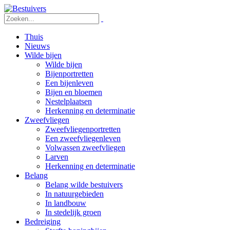
Thuis
Nieuws
Wilde bijen
Wilde bijen
Bijenportretten
Een bijenleven
Bijen en bloemen
Nestelplaatsen
Herkenning en determinatie
Zweefvliegen
Zweefvliegenportretten
Een zweefvliegenleven
Volwassen zweefvliegen
Larven
Herkenning en determinatie
Belang
Belang wilde bestuivers
In natuurgebieden
In landbouw
In stedelijk groen
Bedreiging