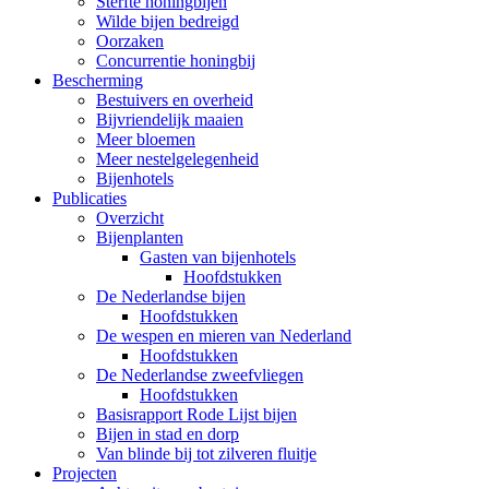
Sterfte honingbijen
Wilde bijen bedreigd
Oorzaken
Concurrentie honingbij
Bescherming
Bestuivers en overheid
Bijvriendelijk maaien
Meer bloemen
Meer nestelgelegenheid
Bijenhotels
Publicaties
Overzicht
Bijenplanten
Gasten van bijenhotels
Hoofdstukken
De Nederlandse bijen
Hoofdstukken
De wespen en mieren van Nederland
Hoofdstukken
De Nederlandse zweefvliegen
Hoofdstukken
Basisrapport Rode Lijst bijen
Bijen in stad en dorp
Van blinde bij tot zilveren fluitje
Projecten