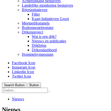
Achteruitgang bestuivers
Landelijke monitoring bestuivers
Bijeninitiatieven
Filter
Kaart Initiatieven Groot
MeetnetHommels
Bodemnestelregister
Dijkenproject
Wat is een dijk?
Nieuws en publicaties
Dijkbijen
Dijkendashbord
Hommelsymposium
Facebook Icon
Instagram Icon
Linkedin Icon
Twitter Icon
Search Button
Button
Nieuws
Nieuws