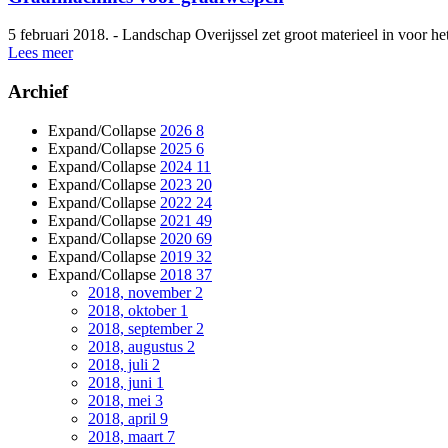
5 februari 2018. - Landschap Overijssel zet groot materieel in voor 
Lees meer
Archief
Expand/Collapse
2026
8
Expand/Collapse
2025
6
Expand/Collapse
2024
11
Expand/Collapse
2023
20
Expand/Collapse
2022
24
Expand/Collapse
2021
49
Expand/Collapse
2020
69
Expand/Collapse
2019
32
Expand/Collapse
2018
37
2018, november
2
2018, oktober
1
2018, september
2
2018, augustus
2
2018, juli
2
2018, juni
1
2018, mei
3
2018, april
9
2018, maart
7