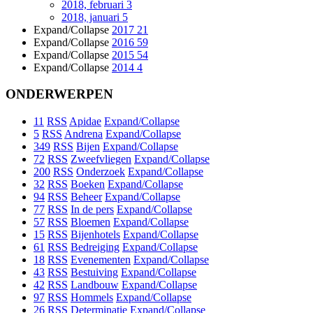
2018, februari
3
2018, januari
5
Expand/Collapse
2017
21
Expand/Collapse
2016
59
Expand/Collapse
2015
54
Expand/Collapse
2014
4
ONDERWERPEN
11
RSS
Apidae
Expand/Collapse
5
RSS
Andrena
Expand/Collapse
349
RSS
Bijen
Expand/Collapse
72
RSS
Zweefvliegen
Expand/Collapse
200
RSS
Onderzoek
Expand/Collapse
32
RSS
Boeken
Expand/Collapse
94
RSS
Beheer
Expand/Collapse
77
RSS
In de pers
Expand/Collapse
57
RSS
Bloemen
Expand/Collapse
15
RSS
Bijenhotels
Expand/Collapse
61
RSS
Bedreiging
Expand/Collapse
18
RSS
Evenementen
Expand/Collapse
43
RSS
Bestuiving
Expand/Collapse
42
RSS
Landbouw
Expand/Collapse
97
RSS
Hommels
Expand/Collapse
26
RSS
Determinatie
Expand/Collapse