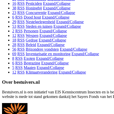
16
RSS
Pesticiden
Expand/Collapse
38
RSS
Honingbij
Expand/Collapse
23
RSS
Concurrentie
Expand/Collapse
6
RSS
Dood hout
Expand/Collapse
29
RSS
Nestelgelegenheid
Expand/Collapse
53
RSS
Steden en tuinen
Expand/Collapse
2
RSS
Personen
Expand/Collapse
12
RSS
Wespen
Expand/Collapse
18
RSS
Gedrag
Expand/Collapse
28
RSS
Beleid
Expand/Collapse
56
RSS
Bijzondere vondsten
Expand/Collapse
69
RSS
Inventarisatie en monitoring
Expand/Collapse
8
RSS
Exoten
Expand/Collapse
6
RSS
Begrazing
Expand/Collapse
5
RSS
Maaien
Expand/Collapse
12
RSS
Klimaatverandering
Expand/Collapse
Over bestuivers.nl
Bestuivers.nl is een initiatief van EIS Kenniscentrum Insecten en is 
website is mede tot stand gekomen dankzij het Sayers Fonds van het 