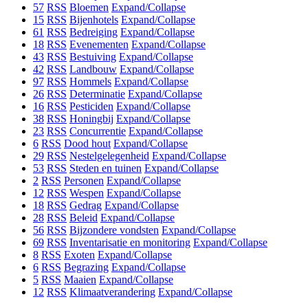
57
RSS
Bloemen
Expand/Collapse
15
RSS
Bijenhotels
Expand/Collapse
61
RSS
Bedreiging
Expand/Collapse
18
RSS
Evenementen
Expand/Collapse
43
RSS
Bestuiving
Expand/Collapse
42
RSS
Landbouw
Expand/Collapse
97
RSS
Hommels
Expand/Collapse
26
RSS
Determinatie
Expand/Collapse
16
RSS
Pesticiden
Expand/Collapse
38
RSS
Honingbij
Expand/Collapse
23
RSS
Concurrentie
Expand/Collapse
6
RSS
Dood hout
Expand/Collapse
29
RSS
Nestelgelegenheid
Expand/Collapse
53
RSS
Steden en tuinen
Expand/Collapse
2
RSS
Personen
Expand/Collapse
12
RSS
Wespen
Expand/Collapse
18
RSS
Gedrag
Expand/Collapse
28
RSS
Beleid
Expand/Collapse
56
RSS
Bijzondere vondsten
Expand/Collapse
69
RSS
Inventarisatie en monitoring
Expand/Collapse
8
RSS
Exoten
Expand/Collapse
6
RSS
Begrazing
Expand/Collapse
5
RSS
Maaien
Expand/Collapse
12
RSS
Klimaatverandering
Expand/Collapse