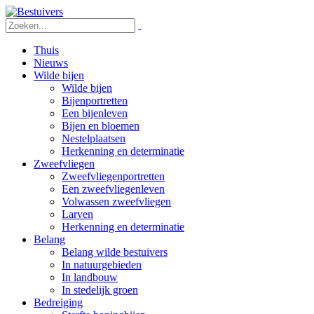
Thuis
Nieuws
Wilde bijen
Wilde bijen
Bijenportretten
Een bijenleven
Bijen en bloemen
Nestelplaatsen
Herkenning en determinatie
Zweefvliegen
Zweefvliegenportretten
Een zweefvliegenleven
Volwassen zweefvliegen
Larven
Herkenning en determinatie
Belang
Belang wilde bestuivers
In natuurgebieden
In landbouw
In stedelijk groen
Bedreiging