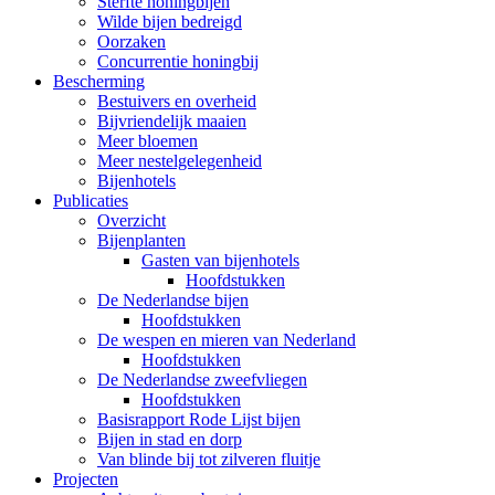
Sterfte honingbijen
Wilde bijen bedreigd
Oorzaken
Concurrentie honingbij
Bescherming
Bestuivers en overheid
Bijvriendelijk maaien
Meer bloemen
Meer nestelgelegenheid
Bijenhotels
Publicaties
Overzicht
Bijenplanten
Gasten van bijenhotels
Hoofdstukken
De Nederlandse bijen
Hoofdstukken
De wespen en mieren van Nederland
Hoofdstukken
De Nederlandse zweefvliegen
Hoofdstukken
Basisrapport Rode Lijst bijen
Bijen in stad en dorp
Van blinde bij tot zilveren fluitje
Projecten