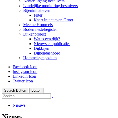
Achteruitgang bestuivers
Landelijke monitoring bestuivers
Bijeninitiatieven
Filter
Kaart Initiatieven Groot
MeetnetHommels
Bodemnestelregister
Dijkenproject
Wat is een dijk?
Nieuws en publicaties
Dijkbijen
Dijkendashbord
Hommelsymposium
Facebook Icon
Instagram Icon
Linkedin Icon
Twitter Icon
Search Button
Button
Nieuws
Nieuws