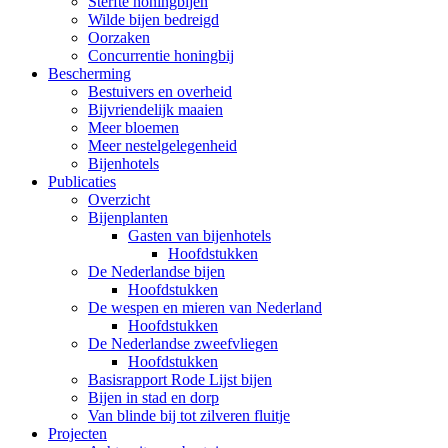
Sterfte honingbijen
Wilde bijen bedreigd
Oorzaken
Concurrentie honingbij
Bescherming
Bestuivers en overheid
Bijvriendelijk maaien
Meer bloemen
Meer nestelgelegenheid
Bijenhotels
Publicaties
Overzicht
Bijenplanten
Gasten van bijenhotels
Hoofdstukken
De Nederlandse bijen
Hoofdstukken
De wespen en mieren van Nederland
Hoofdstukken
De Nederlandse zweefvliegen
Hoofdstukken
Basisrapport Rode Lijst bijen
Bijen in stad en dorp
Van blinde bij tot zilveren fluitje
Projecten