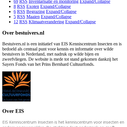
69
RSS
Inventarisatie en monitoring
Expand/Collapse
8
RSS
Exoten
Expand/Collapse
6
RSS
Begrazing
Expand/Collapse
5
RSS
Maaien
Expand/Collapse
12
RSS
Klimaatverandering
Expand/Collapse
Over bestuivers.nl
Bestuivers.nl is een initiatief van EIS Kenniscentrum Insecten en is
bedoeld als centraal punt voor kennis en informatie over wilde
bestuivers in Nederland, met nadruk op wilde bijen en
zweefvliegen. De website is mede tot stand gekomen dankzij het
Sayers Fonds van het Prins Bernhard Cultuurfonds.
Over EIS
EIS Kenniscentrum Insecten is het kenniscentrum voor insecten en