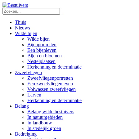
Thuis
Nieuws
Wilde bijen
Wilde bijen
Bijenportretten
Een bijenleven
Bijen en bloemen
Nestelplaatsen
Herkenning en determinatie
Zweefvliegen
Zweefvliegenportretten
Een zweefvliegenleven
Volwassen zweefvliegen
Larven
Herkenning en determinatie
Belang
Belang wilde bestuivers
In natuurgebieden
In landbouw
In stedelijk groen
Bedreiging