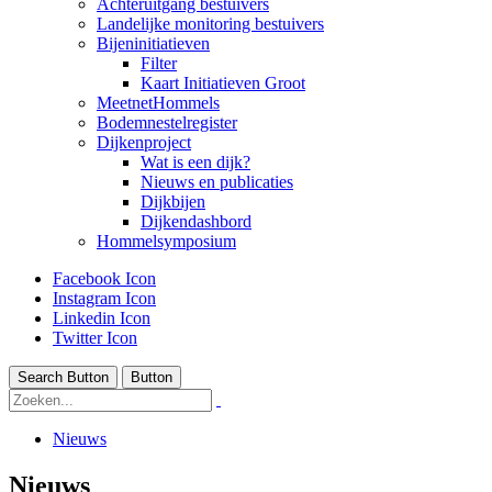
Achteruitgang bestuivers
Landelijke monitoring bestuivers
Bijeninitiatieven
Filter
Kaart Initiatieven Groot
MeetnetHommels
Bodemnestelregister
Dijkenproject
Wat is een dijk?
Nieuws en publicaties
Dijkbijen
Dijkendashbord
Hommelsymposium
Facebook Icon
Instagram Icon
Linkedin Icon
Twitter Icon
Search Button
Button
Nieuws
Nieuws