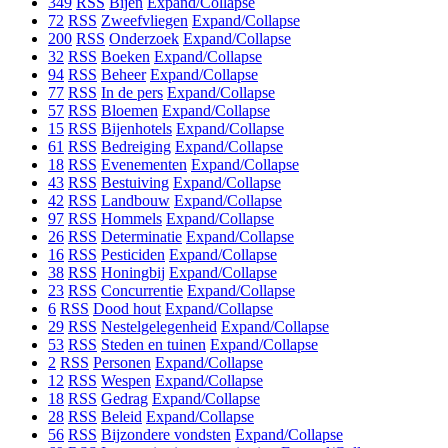
349
RSS
Bijen
Expand/Collapse
72
RSS
Zweefvliegen
Expand/Collapse
200
RSS
Onderzoek
Expand/Collapse
32
RSS
Boeken
Expand/Collapse
94
RSS
Beheer
Expand/Collapse
77
RSS
In de pers
Expand/Collapse
57
RSS
Bloemen
Expand/Collapse
15
RSS
Bijenhotels
Expand/Collapse
61
RSS
Bedreiging
Expand/Collapse
18
RSS
Evenementen
Expand/Collapse
43
RSS
Bestuiving
Expand/Collapse
42
RSS
Landbouw
Expand/Collapse
97
RSS
Hommels
Expand/Collapse
26
RSS
Determinatie
Expand/Collapse
16
RSS
Pesticiden
Expand/Collapse
38
RSS
Honingbij
Expand/Collapse
23
RSS
Concurrentie
Expand/Collapse
6
RSS
Dood hout
Expand/Collapse
29
RSS
Nestelgelegenheid
Expand/Collapse
53
RSS
Steden en tuinen
Expand/Collapse
2
RSS
Personen
Expand/Collapse
12
RSS
Wespen
Expand/Collapse
18
RSS
Gedrag
Expand/Collapse
28
RSS
Beleid
Expand/Collapse
56
RSS
Bijzondere vondsten
Expand/Collapse