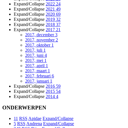
Expand/Collapse
2022
24
Expand/Collapse
2021
49
Expand/Collapse
2020
69
Expand/Collapse
2019
32
Expand/Collapse
2018
37
Expand/Collapse
2017
21
2017, december
3
2017, november
2
2017, oktober
1
2017, juli
1
2017, juni
4
2017, mei
1
2017, april
1
2017, maart
1
2017, februari
6
2017, januari
1
Expand/Collapse
2016
59
Expand/Collapse
2015
54
Expand/Collapse
2014
4
ONDERWERPEN
11
RSS
Apidae
Expand/Collapse
5
RSS
Andrena
Expand/Collapse