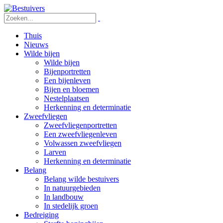
Thuis
Nieuws
Wilde bijen
Wilde bijen
Bijenportretten
Een bijenleven
Bijen en bloemen
Nestelplaatsen
Herkenning en determinatie
Zweefvliegen
Zweefvliegenportretten
Een zweefvliegenleven
Volwassen zweefvliegen
Larven
Herkenning en determinatie
Belang
Belang wilde bestuivers
In natuurgebieden
In landbouw
In stedelijk groen
Bedreiging