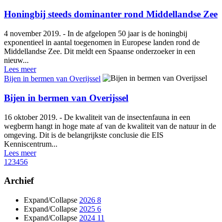
Honingbij steeds dominanter rond Middellandse Zee
4 november 2019. - In de afgelopen 50 jaar is de honingbij
exponentieel in aantal toegenomen in Europese landen rond de
Middellandse Zee. Dit meldt een Spaanse onderzoeker in een
nieuw...
Lees meer
Bijen in bermen van Overijssel
Bijen in bermen van Overijssel
16 oktober 2019. - De kwaliteit van de insectenfauna in een
wegberm hangt in hoge mate af van de kwaliteit van de natuur in de
omgeving. Dit is de belangrijkste conclusie die EIS
Kenniscentrum...
Lees meer
1
2
3
4
5
6
Archief
Expand/Collapse
2026
8
Expand/Collapse
2025
6
Expand/Collapse
2024
11