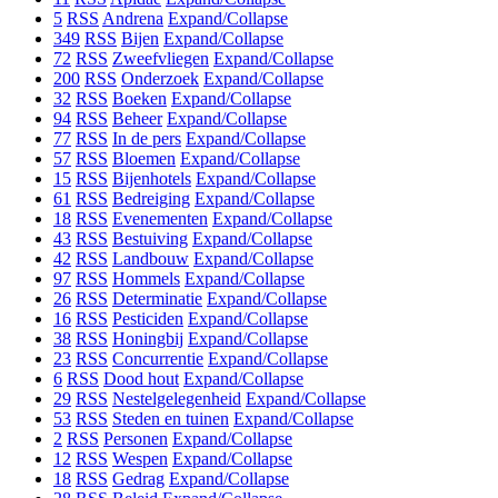
5
RSS
Andrena
Expand/Collapse
349
RSS
Bijen
Expand/Collapse
72
RSS
Zweefvliegen
Expand/Collapse
200
RSS
Onderzoek
Expand/Collapse
32
RSS
Boeken
Expand/Collapse
94
RSS
Beheer
Expand/Collapse
77
RSS
In de pers
Expand/Collapse
57
RSS
Bloemen
Expand/Collapse
15
RSS
Bijenhotels
Expand/Collapse
61
RSS
Bedreiging
Expand/Collapse
18
RSS
Evenementen
Expand/Collapse
43
RSS
Bestuiving
Expand/Collapse
42
RSS
Landbouw
Expand/Collapse
97
RSS
Hommels
Expand/Collapse
26
RSS
Determinatie
Expand/Collapse
16
RSS
Pesticiden
Expand/Collapse
38
RSS
Honingbij
Expand/Collapse
23
RSS
Concurrentie
Expand/Collapse
6
RSS
Dood hout
Expand/Collapse
29
RSS
Nestelgelegenheid
Expand/Collapse
53
RSS
Steden en tuinen
Expand/Collapse
2
RSS
Personen
Expand/Collapse
12
RSS
Wespen
Expand/Collapse
18
RSS
Gedrag
Expand/Collapse