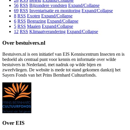
28
RSS
Beleid
Expand/Collapse
56
RSS
Bijzondere vondsten
Expand/Collapse
69
RSS
Inventarisatie en monitoring
Expand/Collapse
8
RSS
Exoten
Expand/Collapse
6
RSS
Begrazing
Expand/Collapse
5
RSS
Maaien
Expand/Collapse
12
RSS
Klimaatverandering
Expand/Collapse
Over bestuivers.nl
Bestuivers.nl is een initiatief van EIS Kenniscentrum Insecten en is
bedoeld als centraal punt voor kennis en informatie over wilde
bestuivers in Nederland, met nadruk op wilde bijen en
zweefvliegen. De website is mede tot stand gekomen dankzij het
Sayers Fonds van het Prins Bernhard Cultuurfonds.
Over EIS