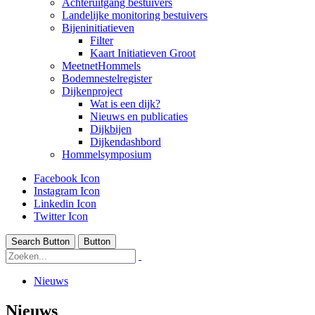
Achteruitgang bestuivers
Landelijke monitoring bestuivers
Bijeninitiatieven
Filter
Kaart Initiatieven Groot
MeetnetHommels
Bodemnestelregister
Dijkenproject
Wat is een dijk?
Nieuws en publicaties
Dijkbijen
Dijkendashbord
Hommelsymposium
Facebook Icon
Instagram Icon
Linkedin Icon
Twitter Icon
Search Button
Button
Nieuws
Nieuws