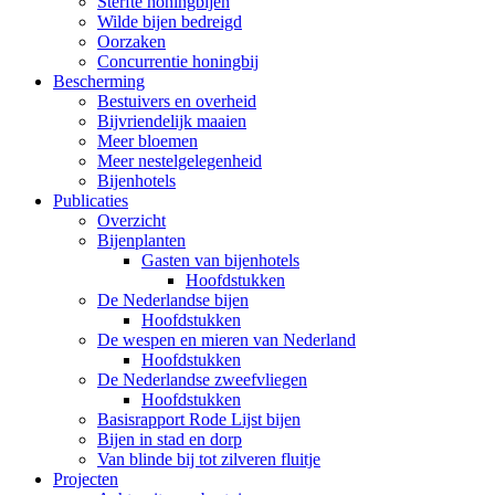
Sterfte honingbijen
Wilde bijen bedreigd
Oorzaken
Concurrentie honingbij
Bescherming
Bestuivers en overheid
Bijvriendelijk maaien
Meer bloemen
Meer nestelgelegenheid
Bijenhotels
Publicaties
Overzicht
Bijenplanten
Gasten van bijenhotels
Hoofdstukken
De Nederlandse bijen
Hoofdstukken
De wespen en mieren van Nederland
Hoofdstukken
De Nederlandse zweefvliegen
Hoofdstukken
Basisrapport Rode Lijst bijen
Bijen in stad en dorp
Van blinde bij tot zilveren fluitje
Projecten