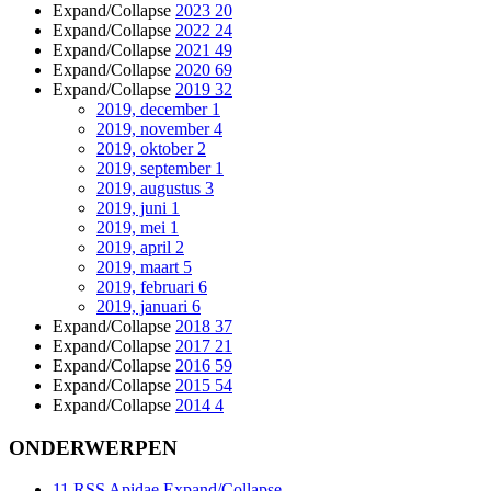
Expand/Collapse
2023
20
Expand/Collapse
2022
24
Expand/Collapse
2021
49
Expand/Collapse
2020
69
Expand/Collapse
2019
32
2019, december
1
2019, november
4
2019, oktober
2
2019, september
1
2019, augustus
3
2019, juni
1
2019, mei
1
2019, april
2
2019, maart
5
2019, februari
6
2019, januari
6
Expand/Collapse
2018
37
Expand/Collapse
2017
21
Expand/Collapse
2016
59
Expand/Collapse
2015
54
Expand/Collapse
2014
4
ONDERWERPEN
11
RSS
Apidae
Expand/Collapse